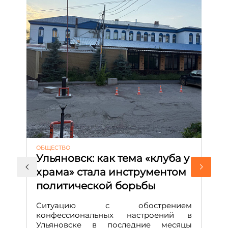
ОБЩЕСТВО
АК
Ульяновск: как тема «клуба у
М
храма» стала инструментом
с
политической борьбы
и
Д
Ситуацию с обострением
М
конфессиональных настроений в
Ульяновске в последние месяцы