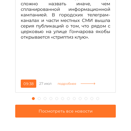
А
сложно назвать иначе, чем
о
спланированной информационной
м
кампанией. В городских телеграм-
Д
каналах и части местных СМИ вышла
н
серия публикаций о том, что рядом с
т
церковью на улице Гончарова якобы
о
открывается «стриптиз клую».
н
п
се
за
09:38
27 июл
1
подробнее
Посмотреть все новости