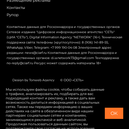
Размещение рекламы
Контакты
Рупор
Контактные данные для Роскомнадзора и государственных органов
Сетевое издание "Цифровое информационное агентство "СЕТЬ"
(ЦИА "СЕТЬ"), Digital Information Agency "NETWORK" (16+). Техническая
поддержка сайта: телефоны (круглосуточно): 8 (906) 141-89-55,
WhatsApp, Viber, Telegram: +7 999 190-04-08 Электронный адрес
редакции: news@ciarf.ru Контактные данные для Роскомнадзора и
государственных органов: d.i.a.network73@gmail.com Техподдержка:
no-reply@ciarf.ru Ресурс может содержать материалы 18+
Design by Tonweb Agency
© ООО «СЕТЬ»
Политика конфиденциальности
Карта сайта
Мы используем файлы cookie, чтобы собирать данные
о трафике, анализировать их, подбирать для вас
Switch to English
подходящий контент и рекламу, а также дать вам
возможность делиться информацией в социальных
сетях. Также мы передаем информацию о ваших
действиях на сайте в обезличенном виде нашим
OK
партнерам: социальным сетям и компаниям,
занимающимся рекламой и веб-аналитикой.
Продолжая пользоваться данным сайтом, вы
подтверждаете свое согласие на использование