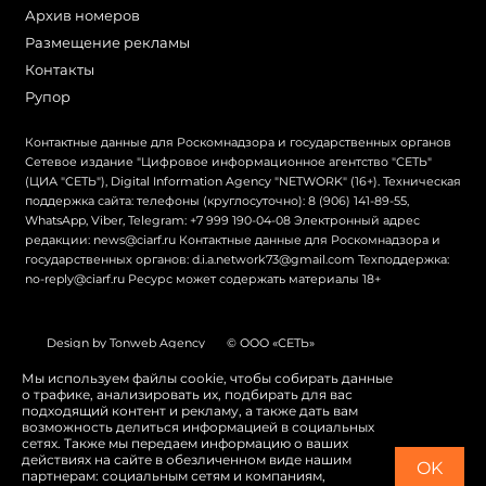
Архив номеров
Размещение рекламы
Контакты
Рупор
Контактные данные для Роскомнадзора и государственных органов
Сетевое издание "Цифровое информационное агентство "СЕТЬ"
(ЦИА "СЕТЬ"), Digital Information Agency "NETWORK" (16+). Техническая
поддержка сайта: телефоны (круглосуточно): 8 (906) 141-89-55,
WhatsApp, Viber, Telegram: +7 999 190-04-08 Электронный адрес
редакции: news@ciarf.ru Контактные данные для Роскомнадзора и
государственных органов: d.i.a.network73@gmail.com Техподдержка:
no-reply@ciarf.ru Ресурс может содержать материалы 18+
Design by Tonweb Agency
© ООО «СЕТЬ»
Политика конфиденциальности
Карта сайта
Мы используем файлы cookie, чтобы собирать данные
о трафике, анализировать их, подбирать для вас
Switch to English
подходящий контент и рекламу, а также дать вам
возможность делиться информацией в социальных
сетях. Также мы передаем информацию о ваших
действиях на сайте в обезличенном виде нашим
OK
партнерам: социальным сетям и компаниям,