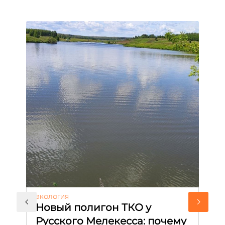
ЭКОЛОГИЯ
КУ
Новый полигон ТКО у
Н
Русского Мелекесса: почему
А