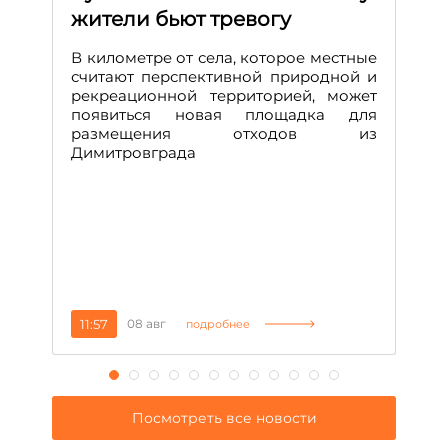
жители бьют тревогу
к
н
В километре от села, которое местные
считают перспективной природной и
В
рекреационной территорией, может
ч
появиться новая площадка для
че
размещения отходов из
Вс
Димитровграда
в
т
за
11:57
08 авг
2
подробнее
Посмотреть все новости