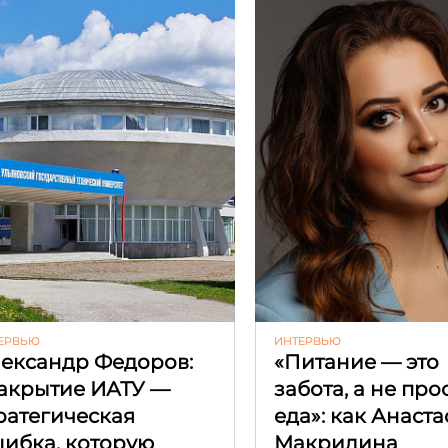
ЕРВЬЮ
ИНТЕРВЬЮ
ександр Федоров:
«Питание — это
акрытие ИАТУ —
забота, а не про
ратегическая
еда»: как Анаст
ибка, которую
Макридина