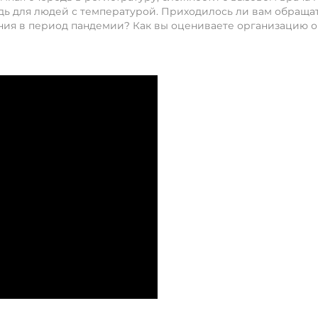
едь для людей с температурой. Приходилось ли вам обращат
ия в период пандемии? Как вы оцениваете организацию о