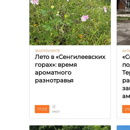
ЭКОТУРИЗМ73
АКТ
Лето в «Сенгилеевских
«С
горах»: время
по
ароматного
Те
разнотравья
ра
за
ам
13
17:03
09
июл