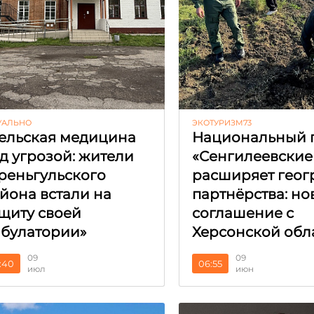
УАЛЬНО
ЭКОТУРИЗМ73
ельская медицина
Национальный 
д угрозой: жители
«Сенгилеевские
реньгульского
расширяет гео
йона встали на
партнёрства: но
щиту своей
соглашение с
булатории»
Херсонской обл
09
09
:40
06:55
июл
июн