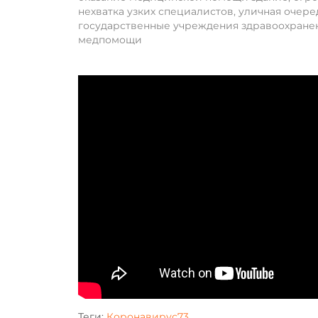
нехватка узких специалистов, уличная очер
государственные учреждения здравоохранен
медпомощи
Теги:
Коронавирус73