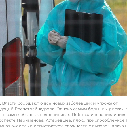
. Власти сообщают о все новых заболевших и угрожают
ндаций Роспотребнадзора. Однако самым большим рискам
, а в самых обычных поликлиниках. Побывали в поликлинике
оспекте Нариманова. Устаревшее, плохо приспособленное 
ная очередь в регистратуру, сложности с вызовом врача н