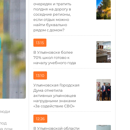
очередях и тратить
полдня на дорогу в
соседние регионы,
если отдых можно
найти буквально
рядом с домом?
13:15
В Ульяновске более
70% школ готово к
началу учебного года
13:10
Ульяновская Городская
Дума отметила
активных ульяновцев
нагрудными знаками
«За содействие СВО»
 люди
12:26
под
В Ульяновской области
а дом,