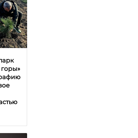
парк
 горы»
графию
вое
астью