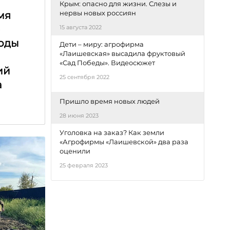
Крым: опасно для жизни. Слезы и
нервы новых россиян
мя
е
15 августа 2022
оды
Дети – миру: агрофирма
«Лаишевская» высадила фруктовый
«Сад Победы». Видеосюжет
ий
25 сентября 2022
а
Пришло время новых людей
28 июня 2023
Уголовка на заказ? Как земли
«Агрофирмы «Лаишевской» два раза
оценили
25 февраля 2023