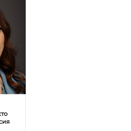
сто
асия