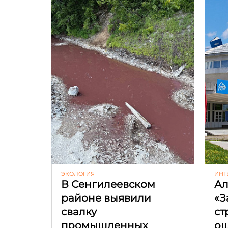
ЭКОЛОГИЯ
ИНТ
В Сенгилеевском
Ал
районе выявили
«З
свалку
ст
промышленных
ош