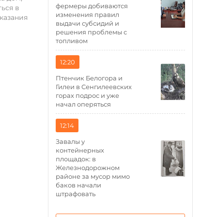
фермеры добиваются
ься в
изменения правил
казания
выдачи субсидий и
решения проблемы с
топливом
12:20
Птенчик Белогора и
Гилеи в Сенгилеевских
горах подрос и уже
начал оперяться
12:14
Завалы у
контейнерных
площадок: в
Железнодорожном
районе за мусор мимо
баков начали
штрафовать