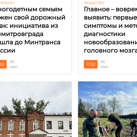
УАЛЬНО
ОБЩЕСТВО
огодетным семьям
Главное – вовре
жен свой дорожный
выявить: первы
ак: инициатива из
симптомы и мет
митровграда
диагностики
шла до Минтранса
новообразован
ссии
головного мозг
26
26
:53
11:52
июл
июл