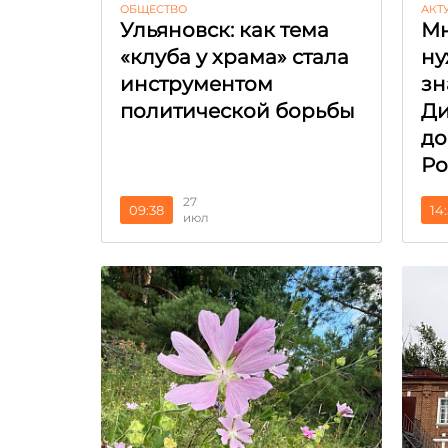
ОБЩЕСТВО
АКТ
Ульяновск: как тема
Мн
«клуба у храма» стала
ну
инструментом
зн
политической борьбы
Ди
до
Ро
27
09:38
14
июл