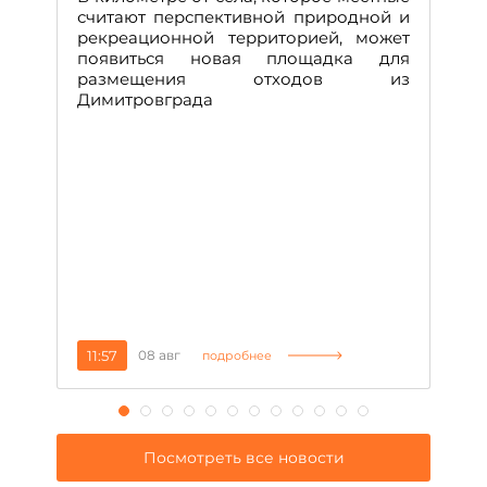
считают перспективной природной и
В
рекреационной территорией, может
ч
появиться новая площадка для
че
размещения отходов из
Вс
Димитровграда
в
т
за
11:57
08 авг
2
подробнее
Посмотреть все новости