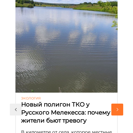
ЭКОЛОГИЯ
КУ
Новый полигон ТКО у
Н
Русского Мелекесса: почему
А
жители бьют тревогу
к
н
В километре от села, которое местные