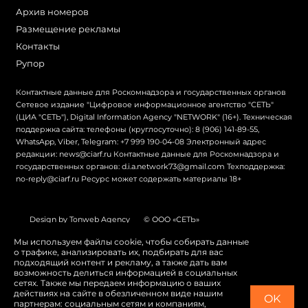
Архив номеров
Размещение рекламы
Контакты
Рупор
Контактные данные для Роскомнадзора и государственных органов
Сетевое издание "Цифровое информационное агентство "СЕТЬ"
(ЦИА "СЕТЬ"), Digital Information Agency "NETWORK" (16+). Техническая
поддержка сайта: телефоны (круглосуточно): 8 (906) 141-89-55,
WhatsApp, Viber, Telegram: +7 999 190-04-08 Электронный адрес
редакции: news@ciarf.ru Контактные данные для Роскомнадзора и
государственных органов: d.i.a.network73@gmail.com Техподдержка:
no-reply@ciarf.ru Ресурс может содержать материалы 18+
Design by Tonweb Agency
© ООО «СЕТЬ»
Политика конфиденциальности
Карта сайта
Мы используем файлы cookie, чтобы собирать данные
о трафике, анализировать их, подбирать для вас
Switch to English
подходящий контент и рекламу, а также дать вам
возможность делиться информацией в социальных
сетях. Также мы передаем информацию о ваших
действиях на сайте в обезличенном виде нашим
OK
партнерам: социальным сетям и компаниям,