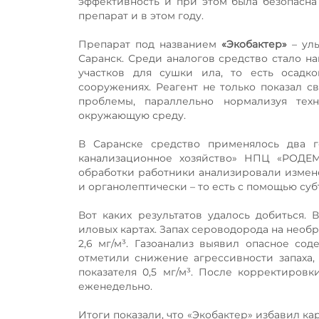
эффективность и при этом была безопасна
препарат и в этом году.
Препарат под названием
«Экобактер»
– уль
Саранск. Среди аналогов средство стало н
участков для сушки ила, то есть осадк
сооружениях. Реагент не только показал 
проблемы, параллельно нормализуя те
окружающую среду.
В Саранске средство применялось два г
канализационное хозяйство» НПЦ «РОДЕ
обработки работники анализировали изменен
и органолептически – то есть с помощью су
Вот каких результатов удалось добиться.
иловых картах. Запах сероводорода на необ
2,6 мг/м³. Газоанализ выявил опасное со
отметили снижение агрессивности запаха,
показателя 0,5 мг/м³. После корректиров
еженедельно.
Итоги показали, что «Экобактер» избавил ка