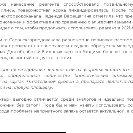
кже нанесение реагента способствовало правильном
оились, поверхностная корка ликвидировалась. После 
анскгорводоканала Надежда Верещагина отметила, что пре
кономичен и эффективен по сравнению с альтернативными
дет о том, чтобы продолжить использовать реагент в 2021-
дники Саранскгорводоканала равномерно поливают раство
ния препарата на поверхности осадков образуется мелко
пах. Для обработки 8 иловых карт необходимо больше тонны
нь, но чистый воздух того стоит.
яния ни на здоровье человека, ни на здоровье животного
, 
я определенное количество биологических штаммов
на картах. Питательной средой в препарате является па
тся на иловую площадку.
ктер» выгодно отличается среди аналогов и идеально по
пожник без сапог? Пора бы и нам начать использовать с
рода проблема неприятного запаха остается актуальной, а 