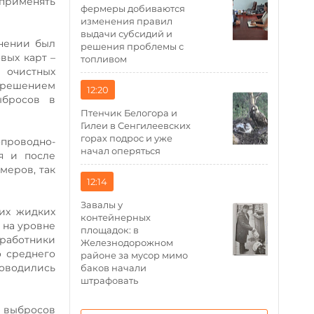
 применять
фермеры добиваются
изменения правил
выдачи субсидий и
енении был
решения проблемы с
вых карт –
топливом
 очистных
м решением
12:20
ыбросов в
Птенчик Белогора и
Гилеи в Сенгилеевских
горах подрос и уже
проводно-
начал оперяться
я и после
меров, так
12:14
Завалы у
щих жидких
контейнерных
 на уровне
площадок: в
 работники
Железнодорожном
о среднего
районе за мусор мимо
роводились
баков начали
штрафовать
ли выбросов