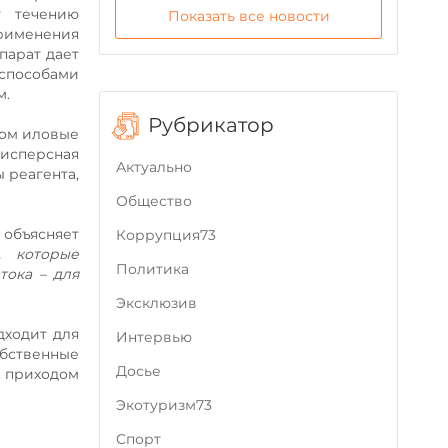
у течению
Показать все новости
применения
парат дает
 способами
м.
Рубрикатор
ром иловые
дисперсная
Актуально
 реагента,
Общество
– объясняет
Коррупция73
, которые
Политика
тока – для
Эксклюзив
дходит для
Интервью
обственные
Досье
с приходом
Экотуризм73
Cпорт