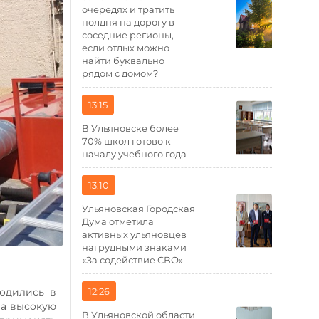
очередях и тратить
полдня на дорогу в
соседние регионы,
если отдых можно
найти буквально
рядом с домом?
13:15
В Ульяновске более
70% школ готово к
началу учебного года
13:10
Ульяновская Городская
Дума отметила
активных ульяновцев
нагрудными знаками
«За содействие СВО»
водились в
12:26
ла высокую
В Ульяновской области