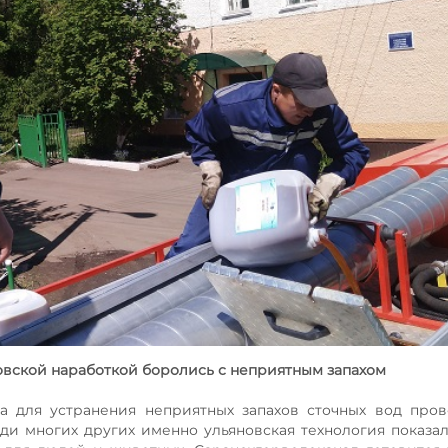
новской наработкой боролись с неприятным запахом
а для устранения неприятных запахов сточных вод про
еди многих других именно ульяновская технология показа