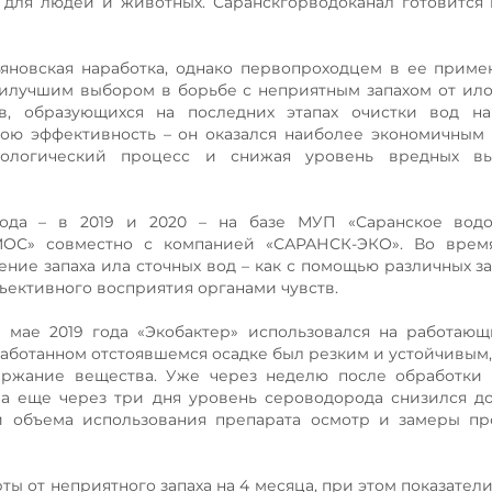
 для людей и животных. Саранскгорводоканал готовится
яновская наработка, однако первопроходцем в ее прим
аилучшим выбором в борьбе с неприятным запахом от ило
ов, образующихся на последних этапах очистки вод на
свою эффективность – он оказался наиболее экономичны
хнологический процесс и снижая уровень вредных в
ода – в 2019 и 2020 – на базе МУП «Саранское водо
МОС» совместно с компанией «САРАНСК-ЭКО». Во врем
ие запаха ила сточных вод – как с помощью различных за
бъективного восприятия органами чувств.
 В мае 2019 года «Экобактер» использовался на работаю
работанном отстоявшемся осадке был резким и устойчивым,
держание вещества. Уже через неделю после обработки
 а еще через три дня уровень сероводорода снизился д
ки объема использования препарата осмотр и замеры п
рты от неприятного запаха на 4 месяца, при этом показате