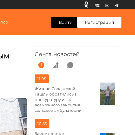
Войти
Регистрация
упор
Лента новостей
ным
11:05
Жители Солдатской
Ташлы обратились в
прокуратуру из-за
возможного закрытия
сельской амбулатории
10:53
Зачем стоять в