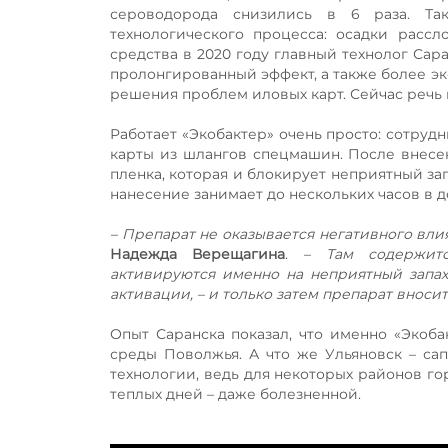
сероводорода снизились в 6 раза. Та
технологического процесса: осадки рассл
средства в 2020 году главный технолог Сар
пролонгированный эффект, а также более э
решения проблем иловых карт. Сейчас речь и
Работает «Экобактер» очень просто: сотру
карты из шлангов спецмашин. После внесе
пленка, которая и блокирует неприятный за
нанесение занимает до нескольких часов в де
– Препарат не оказывается негативного вли
Надежда Верещагина
.
– Там содержитс
активируются именно на неприятный запах 
активации, – и только затем препарат вноси
Опыт Саранска показал, что именно «Экоба
среды Поволжья. А что же Ульяновск – са
технологии, ведь для некоторых районов го
теплых дней – даже болезненной.