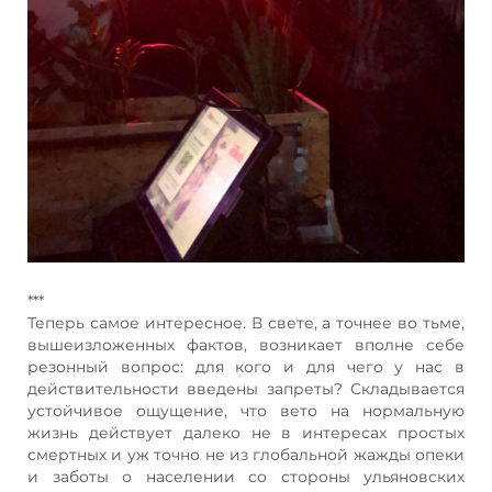
***
Теперь самое интересное. В свете, а точнее во тьме,
вышеизложенных фактов, возникает вполне себе
резонный вопрос: для кого и для чего у нас в
действительности введены запреты? Складывается
устойчивое ощущение, что вето на нормальную
жизнь действует далеко не в интересах простых
смертных и уж точно не из глобальной жажды опеки
и заботы о населении со стороны ульяновских