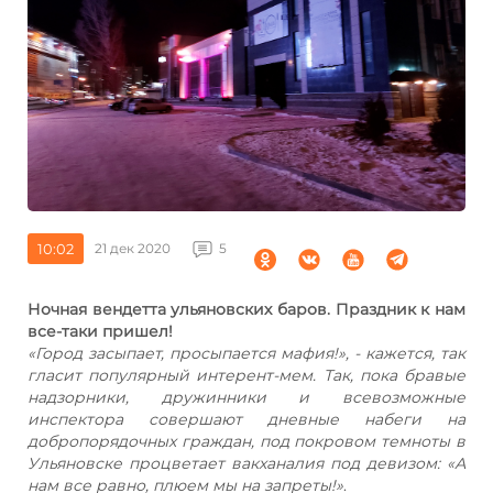
10:02
21 дек 2020
5
Ночная вендетта ульяновских баров. Праздник к нам
все-таки пришел!
«Город засыпает, просыпается мафия!», - кажется, так
гласит популярный интерент-мем. Так, пока бравые
надзорники, дружинники и всевозможные
инспектора совершают дневные набеги на
добропорядочных граждан, под покровом темноты в
Ульяновске процветает вакханалия под девизом: «А
нам все равно, плюем мы на запреты!»
.