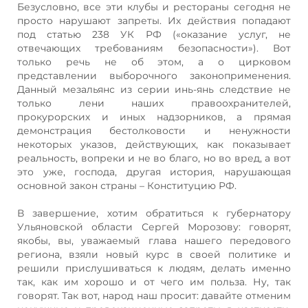
Безусловно, все эти клубы и рестораны сегодня не
просто нарушают запреты. Их действия попадают
под статью 238 УК РФ («оказание услуг, не
отвечающих требованиям безопасности»). Вот
только речь не об этом, а о цирковом
представлении выборочного законоприменения.
Данный мезальянс из серии инь-янь следствие не
только лени наших правоохранителей,
прокурорских и иных надзорников, а прямая
демонстрация бестолковости и ненужности
некоторых указов, действующих, как показывает
реальность, вопреки и не во благо, но во вред, а вот
это уже, господа, другая история, нарушающая
основной закон страны – Конституцию РФ.
В завершение, хотим обратиться к губернатору
Ульяновской области Сергей Морозову: говорят,
якобы, вы, уважаемый глава нашего передового
региона, взяли новый курс в своей политике и
решили прислушиваться к людям, делать именно
так, как им хорошо и от чего им польза. Ну, так
говорят. Так вот, народ наш просит: давайте отменим