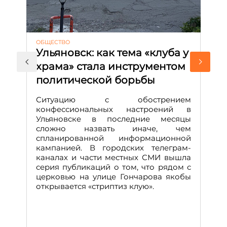
ОБЩЕСТВО
АК
Ульяновск: как тема «клуба у
М
храма» стала инструментом
с
политической борьбы
и
Д
Ситуацию с обострением
М
конфессиональных настроений в
Ульяновске в последние месяцы
А
сложно назвать иначе, чем
о
спланированной информационной
м
кампанией. В городских телеграм-
Д
каналах и части местных СМИ вышла
н
серия публикаций о том, что рядом с
т
церковью на улице Гончарова якобы
о
открывается «стриптиз клую».
н
п
се
за