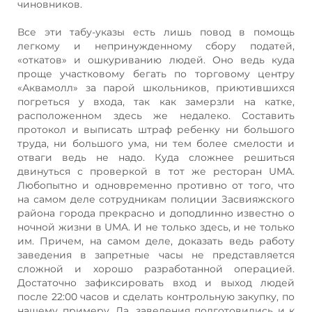
чиновников.
Все эти табу-указы есть лишь повод в помощь
легкому и непринужденному сбору податей,
«откатов» и ошкуриванию людей. Оно ведь куда
проще участковому бегать по торговому центру
«Аквамолл» за парой школьников, приютившихся
погреться у входа, так как замерзли на катке,
расположенном здесь же недалеко. Составить
протокол и выписать штраф ребенку ни большого
труда, ни большого ума, ни тем более смелости и
отваги ведь не надо. Куда сложнее решиться
двинуться с проверкой в тот же ресторан UMA.
Любопытно и одновременно противно от того, что
на самом деле сотрудникам полиции Засвияжского
района города прекрасно и доподлинно известно о
ночной жизни в UMA. И не только здесь, и не только
им. Причем, на самом деле, доказать ведь работу
заведения в запретные часы не представляется
сложной и хорошо разработанной операцией.
Достаточно зафиксировать вход и выход людей
после 22:00 часов и сделать контрольную закупку, по
нашему примеру. Да, заведения подготовились и к