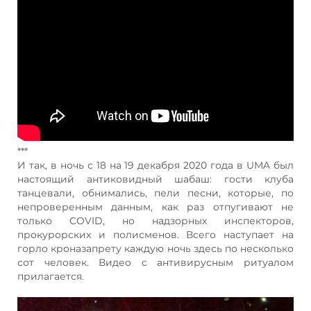
***
И так, в ночь с 18 на 19 декабря 2020 года в UMA был
настоящий антиковидный шабаш: гости клуба
танцевали, обнимались, пели песни, которые, по
непроверенным данным, как раз отпугивают не
только COVID, но надзорных инспекторов,
прокурорских и полисменов. Всего наступает на
горло кроназапрету каждую ночь здесь по несколько
сот человек. Видео с антивирусным ритуалом
прилагается.