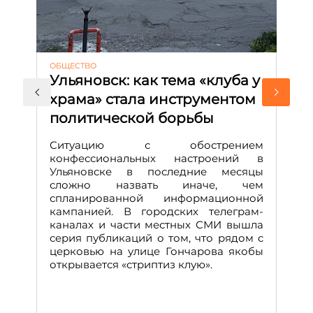
ОБЩЕСТВО
АК
Ульяновск: как тема «клуба у
М
храма» стала инструментом
с
политической борьбы
и
Д
Ситуацию с обострением
М
конфессиональных настроений в
Ульяновске в последние месяцы
А
сложно назвать иначе, чем
о
спланированной информационной
м
кампанией. В городских телеграм-
Д
каналах и части местных СМИ вышла
н
серия публикаций о том, что рядом с
т
церковью на улице Гончарова якобы
о
открывается «стриптиз клую».
н
п
се