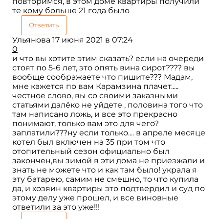
повторимся, в этом доме квартиры получили
те кому больше 21 года было
Ответить
Ульянова
17 июня 2021 в 07:24
0
и что вы хотите этим сказать? если на очереди
стоят по 5-6 лет, это опять вина сирот???? вы
вообще соображаете что пишите??? Мадам,
мне кажется по вам Карамзина плачет.....
честное слово, вы со своими заказными
статьями далёко не уйдете , половина того что
там написано ложь, и все это прекрасно
понимают, только вам это для чего?
заплатили???ну если только.... в апреле месяце
котел был включен на 35 при том что
отопительный сезон официально был
закончен,вы зимой в эти дома не приезжали и
знать не можете что и как там было! украла я
эту батарею, самим не смешно, то что купила
да, и хозяин квартиры это подтвердил и суд по
этому делу уже прошел, и все виновные
ответили за это уже!!!