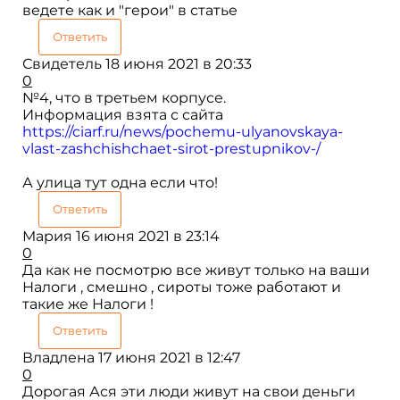
ведете как и "герои" в статье
Ответить
Свидетель
18 июня 2021 в 20:33
0
№4, что в третьем корпусе.
Информация взята с сайта
https://ciarf.ru/news/pochemu-ulyanovskaya-
vlast-zashchishchaet-sirot-prestupnikov-/
А улица тут одна если что!
Ответить
Мария
16 июня 2021 в 23:14
0
Да как не посмотрю все живут только на ваши
Налоги , смешно , сироты тоже работают и
такие же Налоги !
Ответить
Владлена
17 июня 2021 в 12:47
0
Дорогая Ася эти люди живут на свои деньги