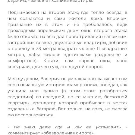
держим
, - заявляет хозяйка квартиры.
Поднимаемся на второй этаж, где тепло всегда, в
чем сознаются и сами жители дома. Впрочем,
признание их в этом и не требовалось, ведь
прохладным апрельским днем окно второго этажа
было открыто на всю для проветривания (напомним,
застройщик возвел двухэтажные квартиры, добавив
к проекту в 33 метра квадратных еще 11 квадратных
метров, дабы жилось «детишкам» раздольнее и
комфортнее). Кстати, сам каркас окна, явно
ковыряли, для чего уж, это другой вопрос.
Между делом, Валерия не умолкая рассказывает нам
свою печальную историю «замерзания», поведав, как
утащила или купила (в этом стоит разобраться
следствию) из соседней, по ее мнению, бесхозной
квартиры, арендатор которой прибывает в местах
отдаленных, батарею. Вот только, на грех, не смогла
ею воспользоваться.
- Не знаю даже где и как ее установить,
-
комментирует «обездоленная сирота».