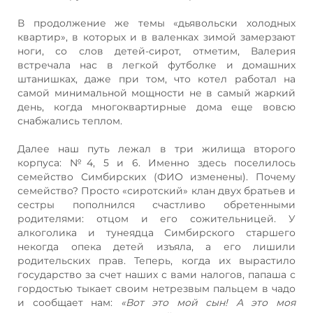
В продолжение же темы «дьявольски холодных
квартир», в которых и в валенках зимой замерзают
ноги, со слов детей-сирот, отметим, Валерия
встречала нас в легкой футболке и домашних
штанишках, даже при том, что котел работал на
самой минимальной мощности не в самый жаркий
день, когда многоквартирные дома еще вовсю
снабжались теплом.
Далее наш путь лежал в три жилища второго
корпуса: №4, 5 и 6. Именно здесь поселилось
семейство Симбирских (ФИО изменены). Почему
семейство? Просто «сиротский» клан двух братьев и
сестры пополнился счастливо обретенными
родителями: отцом и его сожительницей. У
алкоголика и тунеядца Симбирского старшего
некогда опека детей изъяла, а его лишили
родительских прав. Теперь, когда их вырастило
государство за счет наших с вами налогов, папаша с
гордостью тыкает своим нетрезвым пальцем в чадо
и сообщает нам:
«Вот это мой сын! А это моя