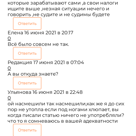
которые зарабатывают сами ,а свои налоги
ищите выше ,незная ситуации нечего и
говорить ,не судите и не судимы будете
Ответить
Елена
16 июня 2021 в 20:17
0
Всё было совсем не так.
Ответить
Редакция
17 июня 2021 в 07:04
0
А вы откуда знаете?
Ответить
Ульянова
16 июня 2021 в 22:48
0
ой насмешили так насмешили,как же я до сих
пор не утопла если под ногами хлюпает, вы
когда писали статью ничего не употребляли?
что то я сомневаюсь в вашей адекватности
Ответить