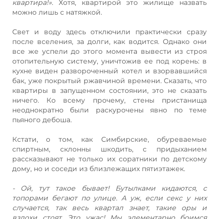
квартира!»
. Хотя, квартирой это жилище назвать
можно лишь с натяжкой.
Свет и воду здесь отключили практически сразу
после вселения, за долги, как водится. Однако они
все же успели до этого момента вывести из строя
отопительную систему, уничтожив ее под корень: в
кухне виден развороченный котел и взорвавшийся
бак, уже покрытый ржавчиной времени. Сказать, что
квартиры в запущенном состоянии, это не сказать
ничего. Ко всему прочему, стены пристанища
неоднократно были раскурочены явно по теме
пьяного дебоша.
Кстати, о том, как Симбирские, обуреваемые
спиртным, склонны шкодить, с придыханием
рассказывают не только их соратники по детскому
дому, но и соседи из близлежащих пятиэтажек.
- Ой, тут такое бывает! Бутылками кидаются, с
топорами бегают по улице. А уж, если секс у них
случается, так весь квартал знает, такие оры и
вздохи стоят. Это ужас! Мы элементарно боимся