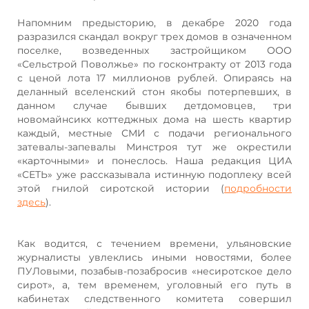
Напомним предысторию, в декабре 2020 года
разразился скандал вокруг трех домов в означенном
поселке, возведенных застройщиком ООО
«Сельстрой Поволжье» по госконтракту от 2013 года
с ценой лота 17 миллионов рублей. Опираясь на
деланный вселенский стон якобы потерпевших, в
данном случае бывших детдомовцев, три
новомайнсикх коттеджных дома на шесть квартир
каждый, местные СМИ с подачи регионального
затевалы-запевалы Минстроя тут же окрестили
«карточными» и понеслось. Наша редакция ЦИА
«СЕТЬ» уже рассказывала истинную подоплеку всей
этой гнилой сиротской истории (
подробности
здесь
).
Как водится, с течением времени, ульяновские
журналисты увлеклись иными новостями, более
ПУЛовыми, позабыв-позабросив «несиротское дело
сирот», а, тем временем, уголовный его путь в
кабинетах следственного комитета совершил