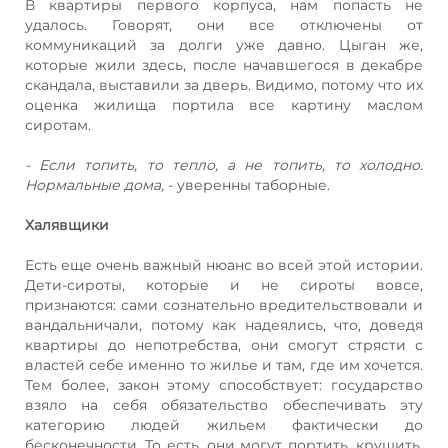
В квартиры первого корпуса, нам попасть не
удалось. Говорят, они все отключены от
коммуникаций за долги уже давно. Цыган же,
которые жили здесь, после начавшегося в декабре
скандала, выставили за дверь. Видимо, потому что их
оценка жилища портила все картину маслом
сиротам.
- Если топить, то тепло, а не топить, то холодно.
Нормальные дома,
- уверенны таборные.
Халявщики
Есть еще очень важный нюанс во всей этой истории.
Дети-сироты, которые и не сироты вовсе,
признаются: сами сознательно вредительствовали и
вандальничали, потому как надеялись, что, доведя
квартиры до непотребства, они смогут стрясти с
властей себе именно то жилье и там, где им хочется.
Тем более, закон этому способствует: государство
взяло на себя обязательство обеспечивать эту
категорию людей жильем фактически до
бесконечности. То есть, они могут портить, крушить,