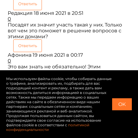
Ответить
Редакция
18 июня 2021 в 20:51
0
Посадят их значит участь такая у них. Только
вот чем это поможет в решение вопросов с
этими домами?
Ответить
Афонина
19 июня 2021 в 00:17
0
Это вам знать не обязательно! Этим
заниматься следственный комитет, и каждый
виновный понесет наказание будь то
Мы используем файлы cookie, чтобы собирать данные
о трафике, анализировать их, подбирать для вас
застройщик или житель этого дома!!! Вы
подходящий контент и рекламу, а также дать вам
взрослая женщина а ведёте себя как ребенок!
возможность делиться информацией в социальных
С вами отказались сотрудничать так вы
сетях. Также мы передаем информацию о ваших
начинаете истерить, статьи выкладывать
действиях на сайте в обезличенном виде нашим
OK
партнерам: социальным сетям и компаниям,
нелепые в интернет. Вы сами то чего добиться
занимающимся рекламой и веб-аналитикой.
хотите этими статьями? Причем вы пишите
Продолжая пользоваться данным сайтом, вы
что человек вставал на батарею,вы откуда это
подтверждаете свое согласие на использование
взяли? Для чего эта клевета? И про какую
файлов cookie в соответствии с
политикой
конфиденциальности
справку вы все время пишите? Вы хоть знаете
что сиротам не выдают никаких сиротских