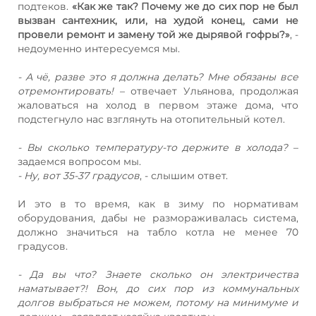
подтеков.
«Как же так? Почему же до сих пор не был
вызван сантехник, или, на худой конец, сами не
провели ремонт и замену той же дырявой гофры?»
, -
недоуменно интересуемся мы.
- А чё, разве это я должна делать? Мне обязаны все
отремонтировать!
– отвечает Ульянова, продолжая
жаловаться на холод в первом этаже дома, что
подстегнуло нас взглянуть на отопительный котел.
- Вы сколько температуру-то держите в холода?
–
задаемся вопросом мы.
- Ну, вот 35-37 градусов
, - слышим ответ.
И это в то время, как в зиму по нормативам
оборудования, дабы не размораживалась система,
должно значиться на табло котла не менее 70
градусов.
- Да вы что? Знаете сколько он электричества
наматывает?! Вон, до сих пор из коммунальных
долгов выбраться не можем, потому на минимуме и