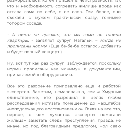
разморозилась, котел пришел в неисправность, так
что и необходимость согревать жилище вроде как
отпала сама по себе, с ее слов. Тем более, они
съехали с мужем практически сразу, гонимые
топором соседа.
- А никто не докажет, что мы сами не топили
квартиры
, - заявляет супруг Натальи.
– Нигде не
прописаны нормы
. (Еще бе-бе-бе осталось добавить
и будет полный концерт!)
Ну, вот тут как раз супруг заблуждается, поскольку
нормы прописаны, как минимум, в документации,
прилагаемой к оборудованию.
Все это разорение приправлено еще и работой
экспертов. Заметим, немаловажно, семья Хмурных
единственные, кто разрешил в целях якобы
расследования истязать помещение до масштабов
«неподлежащего восстановлению». Глядя на все это,
первое, о чем думается: эксперты помогали
жильцам заметать следы преступления, правда, не
иначе, но под благовидным предлогом, мол сваю