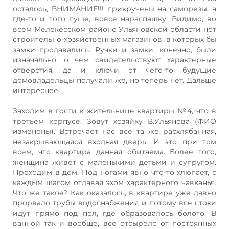
осталось, ВНИМАНИЕ!!! прикручены на саморезы, а
где-то и того пуще, вовсе нараспашку. Видимо, во
всем Мелекесском районе Ульяновской области нет
строительно-хозяйственных магазинов, в которых бы
замки продавались. Ручки и замки, конечно, были
изначально, о чем свидетельствуют характерные
отверстия, да и ключи от чего-то будущие
домовладельцы получали же, но теперь нет. Дальше
интереснее.
Заходим в гости к жительнице квартиры №4, что в
третьем корпусе. Зовут хозяйку В.Ульянова (ФИО
изменены). Встречает нас все та же расхлябанная,
незакрывающаяся входная дверь. И это при том
всем, что квартира данная обитаема. Более того,
женщина живет с маленькими детьми и супругом.
Проходим в дом. Под ногами явно что-то хлюпает, с
каждым шагом отдавая эхом характерного чавканья.
Что же такое? Как оказалось, в квартире уже давно
прорвало трубы водоснабжения и потому все стоки
идут прямо под пол, где образовалось болото. В
ванной так и вообще, все отсырело от постоянных