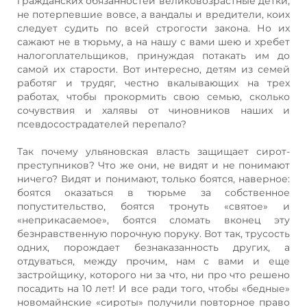
гражданских обязанностей великовозрастные детки,
не потерпевшие вовсе, а вандалы и вредители, коих
следует судить по всей строгости закона. Но их
сажают не в тюрьму, а на нашу с вами шею и хребет
налогоплательщиков, принуждая потакать им до
самой их старости. Вот интересно, детям из семей
работяг и трудяг, честно вкалывающих на трех
работах, чтобы прокормить свою семью, сколько
сочувствия и халявы от чиновников наших и
псевдосострадателей перепало?
Так почему ульяновская власть защищает сирот-
преступников? Что же они, не видят и не понимают
ничего? Видят и понимают, только боятся, наверное:
боятся оказаться в тюрьме за собственное
попустительство, боятся тронуть «святое» и
«неприкасаемое», боятся сломать вконец эту
безнравственную порочную поруку. Вот так, трусость
одних, порождает безнаказанность других, а
отдуваться, между прочим, нам с вами и еще
застройщику, которого ни за что, ни про что решено
посадить на 10 лет! И все ради того, чтобы «бедные»
новомайнские «сироты» получили повторное право