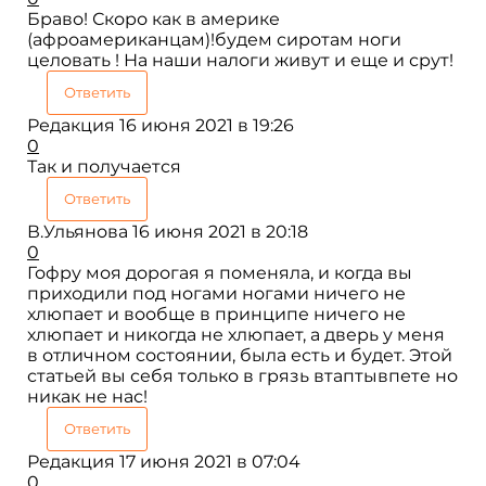
Браво! Скоро как в америке
(афроамериканцам)!будем сиротам ноги
целовать ! На наши налоги живут и еще и срут!
Ответить
Редакция
16 июня 2021 в 19:26
0
Так и получается
Ответить
В.Ульянова
16 июня 2021 в 20:18
0
Гофру моя дорогая я поменяла, и когда вы
приходили под ногами ногами ничего не
хлюпает и вообще в принципе ничего не
хлюпает и никогда не хлюпает, а дверь у меня
в отличном состоянии, была есть и будет. Этой
статьей вы себя только в грязь втаптывпете но
никак не нас!
Ответить
Редакция
17 июня 2021 в 07:04
0