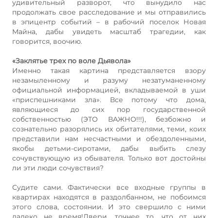
удивительный разворот, что вынудило нас
продолжать свое расследование и мы отправились
в эпицентр событий – в рабочий поселок Новая
Майна, дабы увидеть масштаб трагедии, как
говорится, воочию.
«Заклятье трех по воле Дьявола»
Именно такая картина представляется взору
незамыленному и разуму незатуманенному
официальной информацией, вкладываемой в уши
«приспешниками зла». Все потому что дома,
являющиеся до сих пор государственной
собственностью (ЭТО ВАЖНО!!!), безбожно и
сознательно разорялись их обитателями, теми, коих
представили нам несчастными и обездоленными,
якобы детьми-сиротами, дабы выбить слезу
сочувствующую из обывателя. Только вот достойны
ли эти люди сочувствия?
Судите сами. Фактически все входные группы в
квартирах находятся в раздолбанном, не побоимся
этого слова, состоянии. И это свершило с ними
далеко не время!Двери, точнее то, что от них