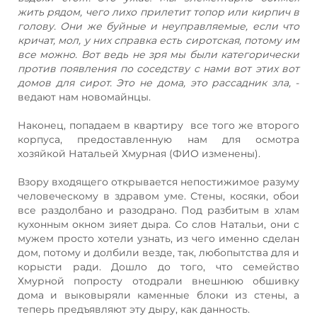
жить рядом, чего лихо прилетит топор или кирпич в
голову. Они же буйные и неуправляемые, если что
кричат, мол, у них справка есть сиротская, потому им
все можно. Вот ведь не зря мы были категорически
против появления по соседству с нами вот этих вот
домов для сирот. Это не дома, это рассадник зла,
-
ведают нам новомайнцы.
Наконец, попадаем в квартиру все того же второго
корпуса, предоставленную нам для осмотра
хозяйкой Натальей Хмурная (ФИО изменены).
Взору входящего открывается непостижимое разуму
человеческому в здравом уме. Стены, косяки, обои
все раздолбано и разодрано. Под разбитым в хлам
кухонным окном зияет дыра. Со слов Натальи, они с
мужем просто хотели узнать, из чего именно сделан
дом, потому и долбили везде, так, любопытства для и
корысти ради. Дошло до того, что семейство
Хмурной попросту отодрали внешнюю обшивку
дома и выковыряли каменные блоки из стены, а
теперь предъявляют эту дыру, как данность.