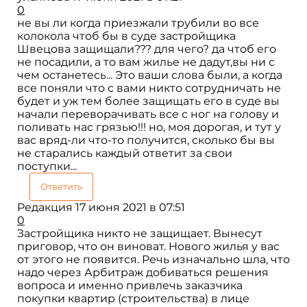
0
не вы ли когда приезжали трубили во все
колокола чтоб бы в суде застройщика
Швецова защищали??? для чего? да чтоб его
не посадили, а то вам жилье не дадут,вы ни с
чем останетесь... Это ваши слова были, а когда
все поняли что с вами никто сотрудничать не
будет и уж тем более защищать его в суде вы
начали переворачивать все с ног на голову и
поливать нас грязью!!! но, моя дорогая, и тут у
вас вряд-ли что-то получится, сколько бы вы
не старались каждый ответит за свои
поступки...
Ответить
Редакция
17 июня 2021 в 07:51
0
Застройщика никто не защищает. Вынесут
приговор, что он виноват. Нового жилья у вас
от этого не появится. Речь изначально шла, что
надо через Арбитраж добиваться решения
вопроса и именно привлечь заказчика
покупки квартир (строительства) в лице