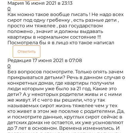
Мария
16 июня 2021 в 23:13
0
Как можно такое вообще писать ! Не надо всех
сирот под одну гребенку , есть разные дети ,
просто им тяжелее , раз государством
положено , значит и должны выдавать
квартиры в нормальном состояние !!!
Посмотрела бы я в лицо кто такое написал
Ответить
Редакция
17 июня 2021 в 07:08
0
Без вопросов посмотрите. Только опять зачем
прикрываться детьми? Речь в данном случая о
конкретных домах, где квартиры получили
люди которым уже было за 21 год. Какие это
дети? А у некоторых родители живы и с ними
же живут. И с чего вы решили, что у так
называемых сирот жизнь тяжелее чем у тех
кто живет в этом же поселке с родителями. Да,
и посмотрите данные, круглых сирот сейчас в
детских домах не остается, их уже усыновляют
до 7 лет в основном. Времена изменились. И