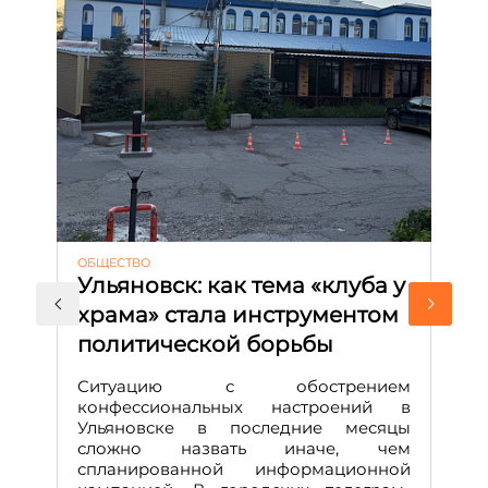
ОБЩЕСТВО
АК
Ульяновск: как тема «клуба у
М
храма» стала инструментом
с
политической борьбы
и
Д
Ситуацию с обострением
М
конфессиональных настроений в
Ульяновске в последние месяцы
А
сложно назвать иначе, чем
о
спланированной информационной
м