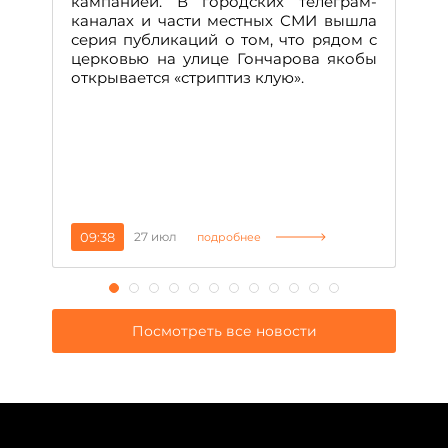
кампанией. В городских телеграм-
Д
каналах и части местных СМИ вышла
н
серия публикаций о том, что рядом с
т
церковью на улице Гончарова якобы
о
открывается «стриптиз клую».
н
п
се
за
09:38
27 июл
1
подробнее
Посмотреть все новости