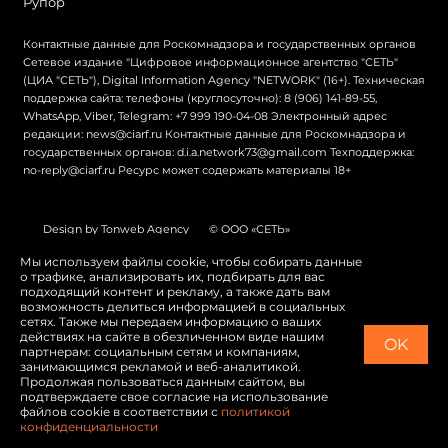
Рупор
Контактные данные для Роскомнадзора и государственных органов
Сетевое издание "Цифровое информационное агентство "СЕТЬ"
(ЦИА "СЕТЬ"), Digital Information Agency "NETWORK" (16+). Техническая
поддержка сайта: телефоны (круглосуточно): 8 (906) 141-89-55,
WhatsApp, Viber, Telegram: +7 999 190-04-08 Электронный адрес
редакции: news@ciarf.ru Контактные данные для Роскомнадзора и
государственных органов: d.i.a.network73@gmail.com Техподдержка:
no-reply@ciarf.ru Ресурс может содержать материалы 18+
Design by Tonweb Agency
© ООО «СЕТЬ»
Политика конфиденциальности
Карта сайта
Мы используем файлы cookie, чтобы собирать данные
о трафике, анализировать их, подбирать для вас
Switch to English
подходящий контент и рекламу, а также дать вам
возможность делиться информацией в социальных
сетях. Также мы передаем информацию о ваших
действиях на сайте в обезличенном виде нашим
OK
партнерам: социальным сетям и компаниям,
занимающимся рекламой и веб-аналитикой.
Продолжая пользоваться данным сайтом, вы
подтверждаете свое согласие на использование
файлов cookie в соответствии с
политикой
конфиденциальности