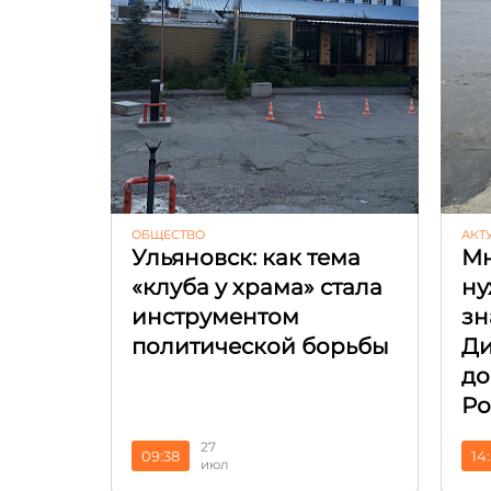
ОБЩЕСТВО
АКТ
Ульяновск: как тема
Мн
«клуба у храма» стала
ну
инструментом
зн
политической борьбы
Ди
до
Ро
27
09:38
14
июл