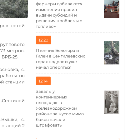
фермеры добиваются
изменения правил
выдачи субсидий и
решения проблемы с
ров сетей
топливом
12:20
группового
Птенчик Белогора и
673 метров.
Гилеи в Сенгилеевских
 ВРБ-25.
горах подрос и уже
начал оперяться
сновка, с.
 работы по
12:14
ой станции
Завалы у
контейнерных
г.Сенгилей
площадок: в
Железнодорожном
районе за мусор мимо
Вышки, с.
баков начали
штрафовать
 станций 2