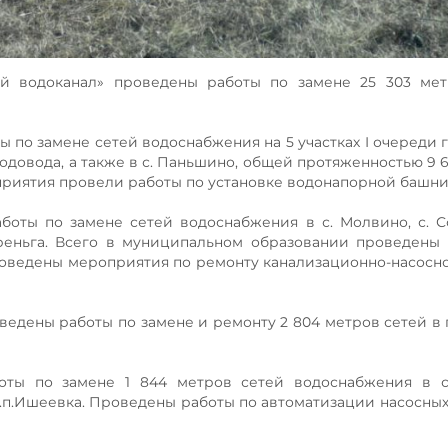
ой водоканал» проведены работы по замене 25 303 мет
по замене сетей водоснабжения на 5 участках I очереди 
 водовода, а также в с. Паньшино, общей протяженностью 9 
приятия провели работы по установке водонапорной башни
оты по замене сетей водоснабжения в с. Молвино, с. Со
Тереньга. Всего в муниципальном образовании проведены
 проведены мероприятия по ремонту канализационно-насосн
ведены работы по замене и ремонту 2 804 метров сетей в 
оты по замене 1 844 метров сетей водоснабжения в с.
 р.п.Ишеевка. Проведены работы по автоматизации насосных