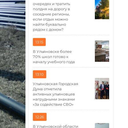
очередях и тратить
полдня на дорогу в
соседние регионы,
если отдых можно
найти буквально
рядом с домом?
13:15
В Ульяновске более
70% школ готово к
началу учебного года
13:10
Ульяновская Городская
Дума отметила
активных ульяновцев
нагрудными знаками
«За содействие СВО»
12:26
В Ульяновской области