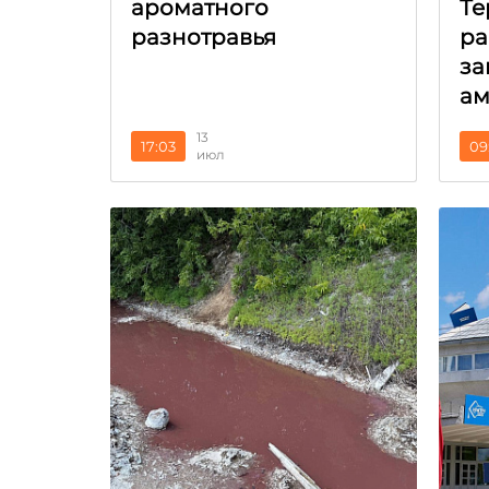
ароматного
Те
разнотравья
ра
за
ам
13
17:03
09
июл