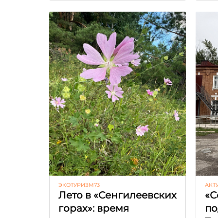
ЭКОТУРИЗМ73
АКТ
Лето в «Сенгилеевских
«С
горах»: время
по