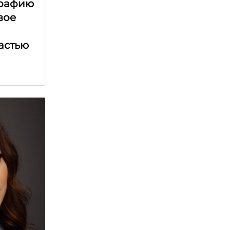
графию
вое
астью