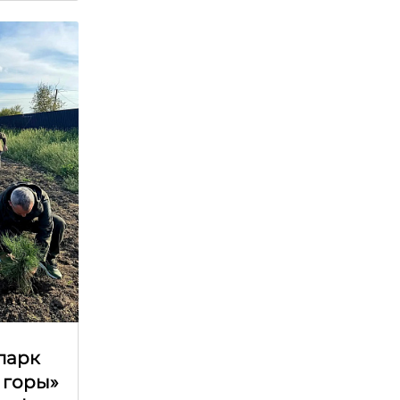
парк
 горы»