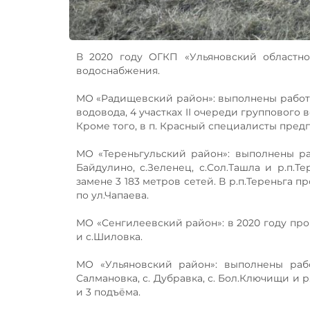
В 2020 году ОГКП «Ульяновский областн
водоснабжения.
МО «Радищевский район»: выполнены работы 
водовода, 4 участках II очереди группового
Кроме того, в п. Красный специалисты пред
МО «Тереньгульский район»: выполнены раб
Байдулино, с.Зеленец, с.Сол.Ташла и р.п.
замене 3 183 метров сетей. В р.п.Тереньга
по ул.Чапаева.
МО «Сенгилеевский район»: в 2020 году про
и с.Шиловка.
МО «Ульяновский район»: выполнены раб
Салмановка, с. Дубравка, с. Бол.Ключищи и
и 3 подъёма.