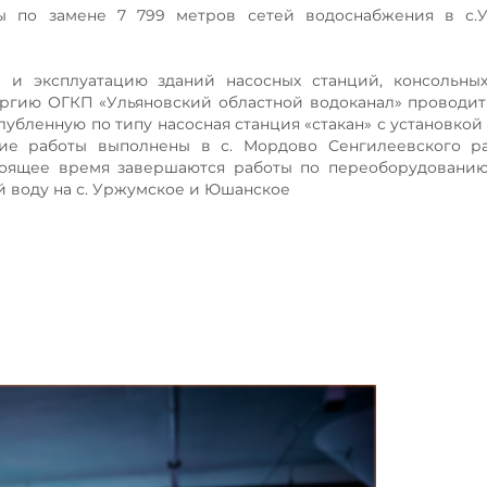
 по замене 7 799 метров сетей водоснабжения в с.У
 и эксплуатацию зданий насосных станций, консольных
ергию ОГКП «Ульяновский областной водоканал» проводит
убленную по типу насосная станция «стакан» с установкой
кие работы выполнены в с. Мордово Сенгилеевского ра
стоящее время завершаются работы по переоборудовани
ей воду на с. Уржумское и Юшанское