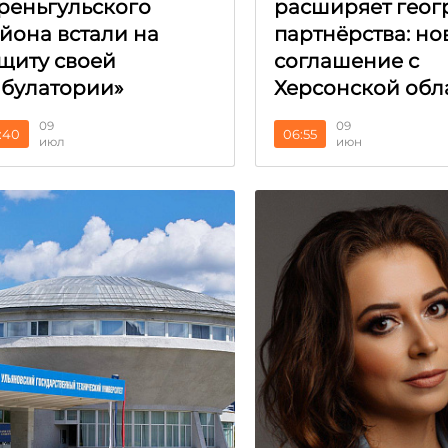
реньгульского
расширяет гео
йона встали на
партнёрства: но
щиту своей
соглашение с
булатории»
Херсонской обл
09
09
:40
06:55
июл
июн