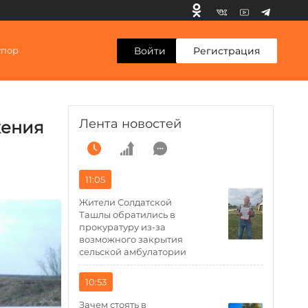
Войти
Регистрация
упор
Лента новостей
жения
11:05
Жители Солдатской
Ташлы обратились в
прокуратуру из-за
возможного закрытия
сельской амбулатории
10:53
Зачем стоять в