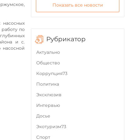
ржумское,
Показать все новости
 насосных
 работу по
 глубинных
Рубрикатор
йона и с.
ю насосной
Актуально
Общество
Коррупция73
Политика
Эксклюзив
Интервью
Досье
Экотуризм73
Cпорт