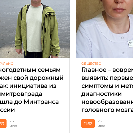
УАЛЬНО
ОБЩЕСТВО
огодетным семьям
Главное – вовре
жен свой дорожный
выявить: первы
ак: инициатива из
симптомы и мет
митровграда
диагностики
шла до Минтранса
новообразован
ссии
головного мозг
26
26
:53
11:52
июл
июл