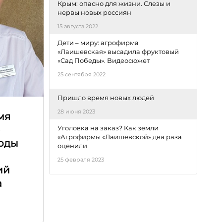
Крым: опасно для жизни. Слезы и
нервы новых россиян
15 августа 2022
Дети – миру: агрофирма
«Лаишевская» высадила фруктовый
«Сад Победы». Видеосюжет
25 сентября 2022
Пришло время новых людей
28 июня 2023
мя
Уголовка на заказ? Как земли
е
«Агрофирмы «Лаишевской» два раза
оды
оценили
25 февраля 2023
ий
а