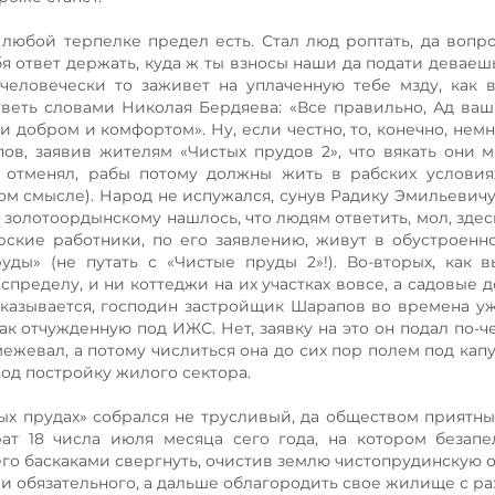
любой терпелке предел есть. Стал люд роптать, да вопро
я ответ держать, куда ж ты взносы наши да подати деваешь
-человечески то заживет на уплаченную тебе мзду, как 
веть словами Николая Бердяева: «Все правильно, Ад ваш
и добром и комфортом». Ну, если честно, то, конечно, нем
в, заявив жителям «Чистых прудов 2», что вякать они м
 отменял, рабы потому должны жить в рабских условия
мом смысле). Народ не испужался, сунув Радику Эмильевичу
у золотоордынскому нашлось, что людям ответить, мол, зде
орские работники, по его заявлению, живут в обустроенн
ды» (не путать с «Чистые пруды 2»!). Во-вторых, как в
пределу, и ни коттеджи на их участках вовсе, а садовые д
Оказывается, господин застройщик Шарапов во времена у
к отчужденную под ИЖС. Нет, заявку на это он подал по-че
ежевал, а потому числиться она до сих пор полем под капу
 под постройку жилого сектора.
овых прудах» собрался не трусливый, да обществом приятн
рат 18 числа июля месяца сего года, на котором безап
его баскаками свергнуть, очистив землю чистопрудинскую о
 и обязательного, а дальше облагородить свое жилище с р