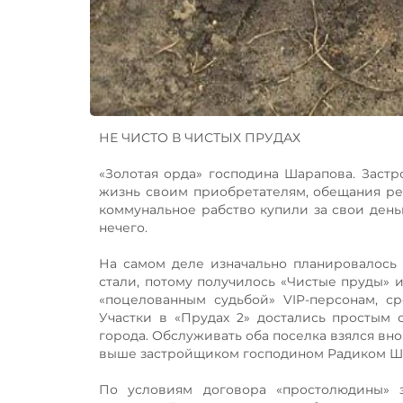
НЕ ЧИСТО В ЧИСТЫХ ПРУДАХ
«Золотая орда» господина Шарапова. Заст
жизнь своим приобретателям, обещания ре
коммунальное рабство купили за свои деньг
нечего.
На самом деле изначально планировалось 
стали, потому получилось «Чистые пруды» 
«поцелованным судьбой» VIP-персонам, с
Участки в «Прудах 2» достались простым 
города. Обслуживать оба поселка взялся вн
выше застройщиком господином Радиком Ш
По условиям договора «простолюдины» 