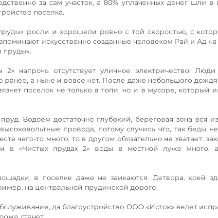
дственно за сам участок, а 80% уплаченных денег шли в
тройство поселка.
пруды» росли и хорошели ровно с той скоростью, с кото
напоминают искусственно созданные человеком Рай и Ад на 
 пруды».
ы 2» напрочь отсутствует уличное электричество. Люд
о ранее, а ныне и вовсе нет. После даже небольшого дождя
язнет поселок не только в топи, но и в мусоре, который и
руд. Водоём достаточно глубокий, береговая зона вся из
 высоковольтные провода, потому случись что, так беды не
есте чего-то много, то в другом обязательно не хватает: за
 и в «Чистых прудах 2» воды в местной луже много, а
лощадки, в поселке даже не заикаются. Детвора, коей зд
пример, на центральной прудинской дороге.
бслуживание, да благоустройство ООО «Исток» ведет испра
роже станет.