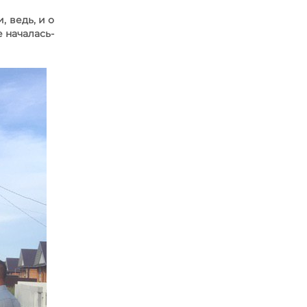
, ведь, и о
 началась-