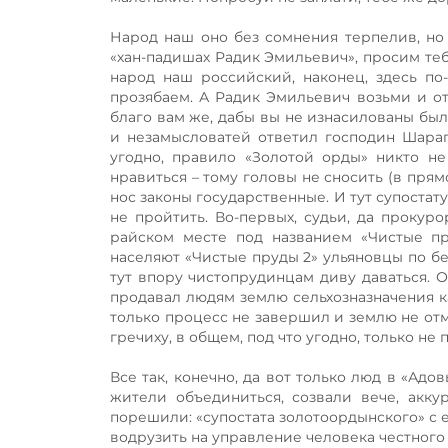
Народ наш оно без сомнения терпелив, но 
«хан-падишах Радик Эмильевич», просим теб
народ наш российский, наконец, здесь по
прозябаем. А Радик Эмильевич возьми и от
благо вам же, дабы вы не изнасилованы был
и незамысловатей ответил господин Шарапо
угодно, правило «Золотой орды» никто не
нравиться – тому головы не сносить (в пря
нос законы государственные. И тут супостат
не пройтить. Во-первых, судьи, да прокур
райском месте под названием «Чистые пру
населяют «Чистые пруды 2» ульяновцы по бес
тут впору чистопрудинцам диву даваться. 
продавал людям землю сельхозназначения ка
только процесс не завершил и землю не отм
гречиху, в общем, под что угодно, только не
Все так, конечно, да вот только люд в «Ад
жители объединиться, созвали вече, акку
порешили: «супостата золотоордынского» с 
водрузить на управление человека честного