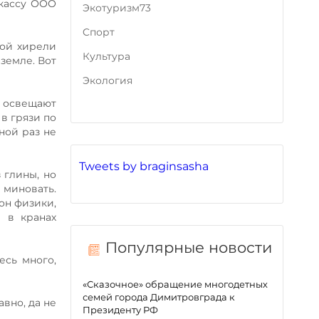
 кассу ООО
Экотуризм73
Cпорт
рой хирели
Культура
земле. Вот
Экология
и освещают
 в грязи по
ной раз не
Tweets by braginsasha
 глины, но
 миновать.
кон физики,
 в кранах
Популярные новости
есь много,
«Сказочное» обращение многодетных
семей города Димитровграда к
вно, да не
Президенту РФ