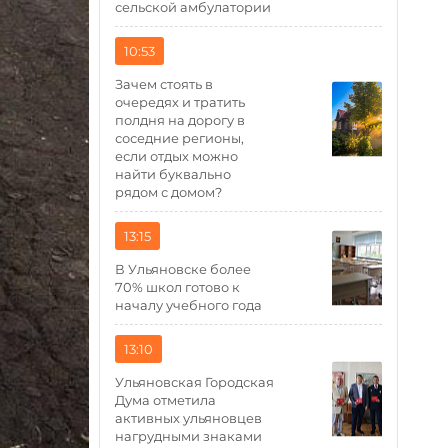
сельской амбулатории
10:53
Зачем стоять в
очередях и тратить
полдня на дорогу в
соседние регионы,
если отдых можно
найти буквально
рядом с домом?
13:15
В Ульяновске более
70% школ готово к
началу учебного года
13:10
Ульяновская Городская
Дума отметила
активных ульяновцев
нагрудными знаками