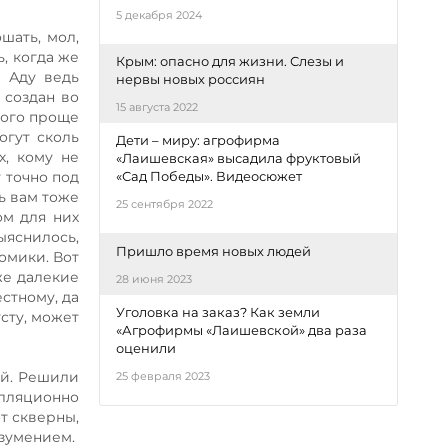
5 декабря 2024
шать, мол,
, когда же
Крым: опасно для жизни. Слезы и
в Аду ведь
нервы новых россиян
 создан во
15 августа 2022
ного проще
огут сколь
Дети – миру: агрофирма
х, кому не
«Лаишевская» высадила фруктовый
 точно под
«Сад Победы». Видеосюжет
сь вам тоже
25 сентября 2022
ом для них
ыяснилось,
Пришло время новых людей
омики. Вот
же далекие
28 июня 2023
стному, да
Уголовка на заказ? Как земли
сту, может
«Агрофирмы «Лаишевской» два раза
оценили
ый. Решили
25 февраля 2023
елляционно
т скверны,
азумением.