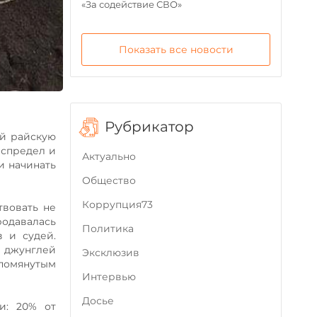
«За содействие СВО»
Показать все новости
Рубрикатор
ий райскую
еспредел и
Актуально
и начинать
Общество
Коррупция73
твовать не
родавалась
Политика
в и судей.
х джунглей
Эксклюзив
упомянутым
Интервью
Досье
и: 20% от