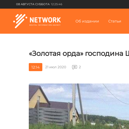
08 АВГУСТА СУББОТА
12:25:46
Об издании
Статьи
«Золотая орда» господина 
12:14
21 июл 2020
2