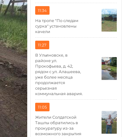
11:34
На тропе "По следам
сурка" установлены
качели
11:27
В Ульяновске, в
районе ул.
Прокофьева, д. 42,
рядом с ул. Алашеева,
уже более месяца
продолжается
серьезная
коммунальная авария.
11:05
Жители Солдатской
Ташлы обратились в
прокуратуру из-за
возможного закрытия