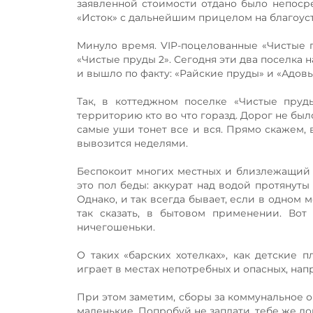
заявленной стоимости отдано было непосре
«Исток» с дальнейшим прицелом на благоус
Минуло время. VIP-поцелованные «Чистые 
«Чистые пруды 2». Сегодня эти два поселка 
и вышло по факту: «Райские пруды» и «Адовы
Так, в коттеджном поселке «Чистые пруд
территорию кто во что горазд. Дорог не был
самые уши тонет все и вся. Прямо скажем, в
вывозится неделями.
Беспокоит многих местных и близлежащий п
это пол беды: аккурат над водой протянуты
Однако, и так всегда бывает, если в одном м
так сказать, в бытовом применении. Вот
ничегошеньки.
О таких «барских хотелках», как детские п
играет в местах непотребных и опасных, на
При этом заметим, сборы за коммунальное о
маленькие. Попробуй не заплати, тебе же до