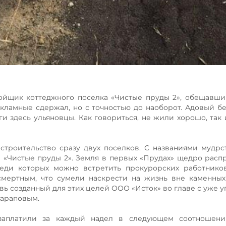
ройщик коттеджного поселка «Чистые пруды 2», обещавш
кламные сдержал, но с точностью до наоборот. Адовый б
и здесь ульяновцы. Как говориться, не жили хорошо, так 
строительство сразу двух поселков. С названиями мудрс
и «Чистые пруды 2». Земля в первых «Прудах» щедро расп
реди которых можно встретить прокурорских работнико
смертным, что сумели наскрести на жизнь вне каменны
овь созданный для этих целей ООО «Исток» во главе с уже 
араповым.
заплатили за каждый надел в следующем соотношени