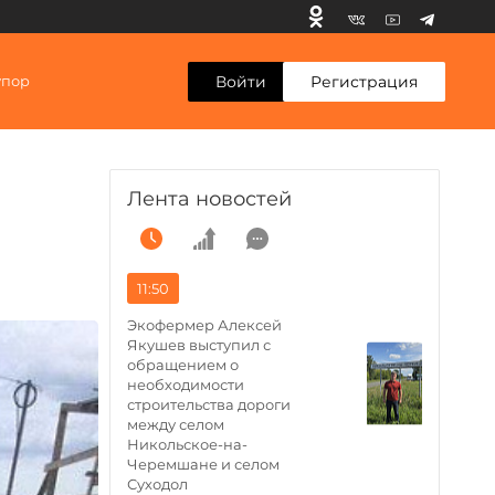
Войти
Регистрация
упор
Лента новостей
11:50
Экофермер Алексей
Якушев выступил с
обращением о
необходимости
строительства дороги
между селом
Никольское-на-
Черемшане и селом
Суходол