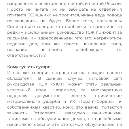
направлены и электронной почтой, и почтой России.
Просто ни читать их, ни забирать из отделения
почтамта ТСЖшники не тропится, иначе ведь повода
поскандалить не будет. Более того, почтальоны
Силикатного говорят, что вообще и в принципе, за
редким исключением, руководство ТСЖ приходит за
письмами им адресованными. Что это: неграмотное
ведение дел, или же просто нежелание, типа,
незнание чего-либо освобождает от
ответственности?
Кому сушить сухари
И все же, говорят, награда всегда находит своего
обладателя. В данном случае, наградой для
руководства ТСЖ «УЮТ» может стать реальный
уголовный срок. Например, за многократную
подделку документов, клевету, причинение
материального ущерба и УК «Гарант-Сервис», и
собственникам квартир, коих, это важно, пытаются
заманить (отвоевать) заведомо заниженными
тарифами на обслуживание домов, не способными
изначально обеспечить это самое облуживание на