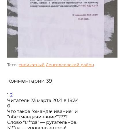
Теги:
силикатный
Сенгилеевский район
Комментарии
39
1
2
Читатель
23 марта 2021 в 18:34
0
Что такое "омандачивание" и
"обезмандачивание"????
Слово "м**да" — ругательное.
М**да — уровень автора!