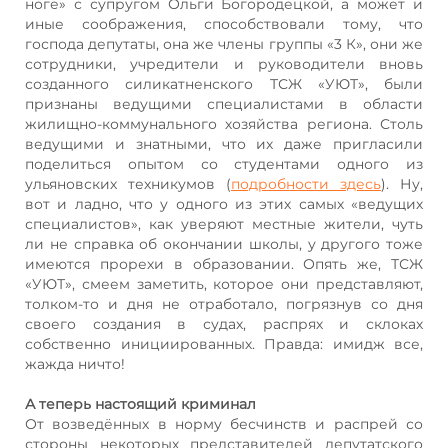
ноге» с супругом Ольги Богородецкой, а может и
иные соображения, способствовали тому, что
господа депутаты, она же члены группы «3 К», они же
сотрудники, учредители и руководители вновь
созданного силикатненского ТСЖ «УЮТ», были
признаны ведущими специалистами в области
жилищно-коммунального хозяйства региона. Столь
ведущими и знатными, что их даже пригласили
поделиться опытом со студентами одного из
ульяновских техникумов (
подробности здесь
). Ну,
вот и ладно, что у одного из этих самых «ведущих
специалистов», как уверяют местные жители, чуть
ли не справка об окончании школы, у другого тоже
имеются прорехи в образовании. Опять же, ТСЖ
«УЮТ», смеем заметить, которое они представляют,
толком-то и дня не отработало, погрязнув со дня
своего создания в судах, распрях и склоках
собственно инициированных. Правда: имидж все,
жажда ничто!
А теперь настоящий криминал
От возведённых в норму бесчинств и распрей со
стороны некоторых представителей депутатского