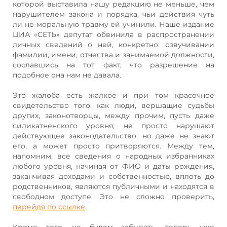
которой выставила нашу редакцию не меньше, чем
нарушителем закона и порядка, чьи действия чуть
ли не моральную травму ей учинили. Наше издание
ЦИА «СЕТЬ» депутат обвинила в распространении
личных сведений о ней, конкретно: озвучивании
фамилии, имени, отчества и занимаемой должности,
сославшись на тот факт, что разрешение на
подобное она нам не давала.
Это жалоба есть жалкое и при том красочное
свидетельство того, как люди, вершащие судьбы
других, законотворцы, между прочим, пусть даже
силикатненского уровня, не просто нарушают
действующее законодательство, но даже не знают
его, а может просто притворяются. Между тем,
напомним, все сведения о народных избранниках
любого уровня, начиная от ФИО и даты рождения,
заканчивая доходами и собственностью, вплоть до
родственников, являются публичными и находятся в
свободном доступе. Это не сложно проверить,
перейдя по ссылке
.
Кроме того, не будем забывать, теперь уже