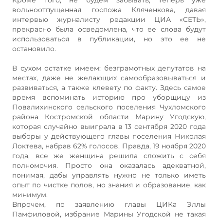
вольноотпущенная госпожа Кляченкова, давая
интервью журналисту редакции ЦИА «СЕТЬ»,
прекрасно была осведомлена, что ее слова будут
использоваться в публикации, но это ее не
остановило.
В сухом остатке имеем: безграмотных депутатов на
местах, даже не желающих самообразовываться и
развиваться, а также клевету по факту. Здесь самое
время вспоминать историю про уборщицу из
Повалихинского сельского поселения Чухломского
района Костромской области Марину Угодскую,
которая случайно выиграла в 13 сентября 2020 года
выборы у действующего главы поселения Николая
Локтева, набрав 62% голосов. Правда, 19 ноября 2020
года, все же женщина решила сложить с себя
полномочия. Просто она оказалась адекватной,
понимая, дабы управлять нужно не только иметь
опыт по чистке полов, но знания и образование, как
минимум.
Впрочем, по заявлению главы ЦИКа Эллы
Памфиловой, избрание Марины Угодской не такая