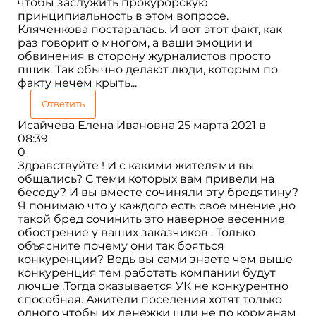
чтобы заслужить прокурорскую
принципиальность в этом вопросе.
Кляченкова постаралась. И вот этот факт, как
раз говорит о многом, а ваши эмоции и
обвинения в сторону журналистов просто
пшик. Так обычно делают люди, которым по
факту нечем крыть...
Ответить
Исайчева Елена Ивановна
25 марта 2021 в
08:39
0
Здравствуйте ! И с какими жителями вы
общались? С теми которых вам привели на
беседу? И вы вместе сочиняли эту бредятину?
Я понимаю что у каждого есть свое мнение ,но
такой бред сочинить это наверное весенние
обострение у ваших заказчиков . Только
объясните почему они так бояться
конкуренции? Ведь вы сами знаете чем выше
конкуренция тем работать компании будут
лючше .Тогда оказывается УК не конкурентно
способная. Ажители поселения хотят только
одного чтобы их денежки шли не по корманам