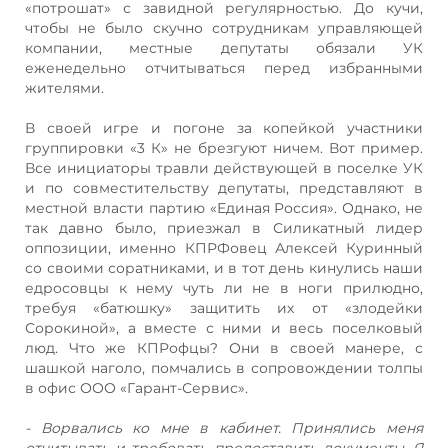
«потрошат» с завидной регулярностью. До кучи,
чтобы не было скучно сотрудникам управляющей
компании, местные депутаты обязали УК
еженедельно отчитываться перед избранными
жителями.
В своей игре и погоне за копейкой участники
группировки «3 К» не брезгуют ничем. Вот пример.
Все инициаторы травли действующей в поселке УК
и по совместительству депутаты, представляют в
местной власти партию «Единая Россия». Однако, не
так давно было, приезжал в Силикатный лидер
оппозиции, именно КПРФовец Алексей Куринный
со своими соратниками, и в тот день кинулись наши
едросовцы к нему чуть ли не в ноги прилюдно,
требуя «батюшку» защитить их от «злодейки
Сорокиной», а вместе с ними и весь поселковый
люд. Что же КПРофцы? Они в своей манере, с
шашкой наголо, помчались в сопровождении толпы
в офис ООО «Гарант-Сервис».
- Ворвались ко мне в кабинет. Принялись меня
отчитывать и требовать предоставить документы. Я