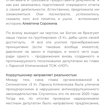
как раз занималась подготовкой очередного отчета
о своей деятельности. Естественно, предложила им
ознакомиться. Они посмотрели, успокоились,
сказали, мол, все понятно, и ушли,
- вспоминает
историю
Алевтина Сорокина
.
По всему выходит ни чертом, ни Богом не брезгуют
наши герои из группировки «3 К», дабы цели своей
достигнуть. И все эти усилия: пренебрежение
принципами (если таковые вообще имеются),
давление на закон и порядок, и много чего еще,
ради одного - продвижения вновь созданного и
протежируемого поселковыми депутатами во главе
с Ларисой Кляченковой ТСЖ «УЮТ».
Коррупционер заправляет реальностью
Между тем, сама глава организованной в
Силикатном «3 К» Лариса Кляченкова была уличена
прокурорскими в нарушении антикоррупционного
законодательства. Случилось это по весне 2020 года.
Тогда же, по итогам проверки надзорниками
местным депутатом было направлено предписание,