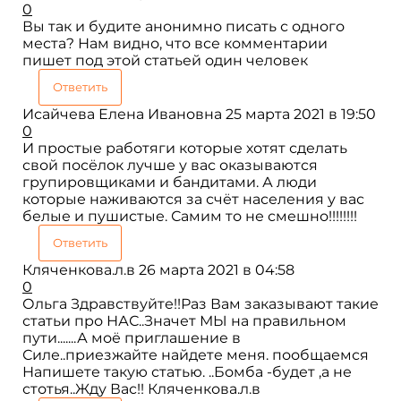
0
Вы так и будите анонимно писать с одного
места? Нам видно, что все комментарии
пишет под этой статьей один человек
Ответить
Исайчева Елена Ивановна
25 марта 2021 в 19:50
0
И простые работяги которые хотят сделать
свой посёлок лучше у вас оказываются
групировщиками и бандитами. А люди
которые наживаются за счёт населения у вас
белые и пушистые. Самим то не смешно!!!!!!!!
Ответить
Кляченкова.л.в
26 марта 2021 в 04:58
0
Ольга Здравствуйте!!Раз Вам заказывают такие
статьи про НАС..Значет МЫ на правильном
пути.......А моё приглашение в
Силе..приезжайте найдете меня. пообщаемся
Напишете такую статью. ..Бомба -будет ,а не
стотья..Жду Вас!! Кляченкова.л.в