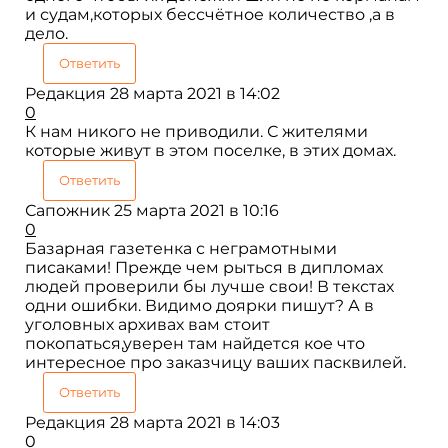
и судам,которых бессчётное количество ,а в
дело.
Ответить
Редакция
28 марта 2021 в 14:02
0
К нам никого не приводили. С жителями
которые живут в этом поселке, в этих домах.
Ответить
Сапожник
25 марта 2021 в 10:16
0
Базарная газетенка с неграмотными
писаками! Прежде чем рыться в дипломах
людей проверили бы лучше свои! В текстах
одни ошибки. Видимо доярки пишут? А в
уголовных архивах вам стоит
покопаться,уверен там найдется кое что
интересное про заказчицу ваших пасквилей.
Ответить
Редакция
28 марта 2021 в 14:03
0