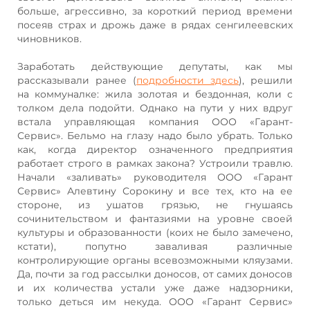
больше, агрессивно, за короткий период времени
посеяв страх и дрожь даже в рядах сенгилеевских
чиновников.
Заработать действующие депутаты, как мы
рассказывали ранее (
подробности здесь
), решили
на коммуналке: жила золотая и бездонная, коли с
толком дела подойти. Однако на пути у них вдруг
встала управляющая компания ООО «Гарант-
Сервис». Бельмо на глазу надо было убрать. Только
как, когда директор означенного предприятия
работает строго в рамках закона? Устроили травлю.
Начали «заливать» руководителя ООО «Гарант
Сервис» Алевтину Сорокину и все тех, кто на ее
стороне, из ушатов грязью, не гнушаясь
сочинительством и фантазиями на уровне своей
культуры и образованности (коих не было замечено,
кстати), попутно заваливая различные
контролирующие органы всевозможными кляузами.
Да, почти за год рассылки доносов, от самих доносов
и их количества устали уже даже надзорники,
только деться им некуда. ООО «Гарант Сервис»