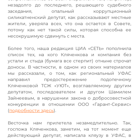
незадолго до последнего, решающего судебного
заседания, опальный коррупционный
силикатненский депутат, как рассказывают местные
жители, уверяла всех, что она остается в Совете,
потому как нет такой силы, которая способна ее
несокрушимую сдвинуть с места.
Более того, наша редакция ЦИА «СЕТЬ» пополнила
список тех, на кого Кляченкова и компания без
устали и стыда (бумага все стерпит) отныне строчат
доносы. В частности, в одном из своих материалов
мы рассказали, о том, как региональный УФАС
направил предостережение подопечному
Кляченковой ТСЖ «УЮТ», возглавляемому другим
депутатом, последователем и другом Шамилем
Зайнеевым, в нарушении закона о добросовестной
конкуренции в отношении ООО «Гарант-Сервис»
(
подробности здесь
).
Весточка нам прилетела незамедлительно. Так,
госпожа Кляченкова, заметим, на тот момент еще
действующий депутат, написала кляузу в УФАС, в