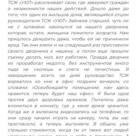
ТСЖ «УЮТ» расклеивает свои, где заверяют граждан
о незаконности наших действий. Дошло даже до
того, что один из жильцов дома, являющийся отцом
руководителя ТСЖ «УЮТ» Зайнеев старший, чуть ли
не с кулаками накинулся на нашего дворника,
которая, кстати, женщина пожилого возраста. Нам
пришлось дежурить даже, чтобы ей не причинили
вред. Так они взяли и на следующий раз приставили
своего дворника к нашему, а потом еще пришли
съемку делать, мол, вот работаем. Правда, дворних
их проработал недолго, без инструментов много
льда не сколешь и снега не почистишь. В
завершение всего, на днях руководство ТСЖ
ворвалось ко мне в офис поздним вечером, со
словами: «Освобождайте помещение, нам здесь
нравится, теперь будет наш офис». Я была одна
против двух здоровых мужиков. Пытались даже
вломиться в комнату, где у меня архив хранится.
Когда же я включила видеозапись на телефоне, то
они сразу начали играть на камеру, типа, вы нас
пригласили, а теперь выгоняете. В общем, уже
страшно становится, когда ты от таких вот людей
незащищен ничем, даже у себя в помещении. А