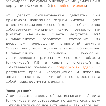
завизированное судом, о низвержении уличенной в
коррупции Кляченковой (
подробности здесь
)
Что делают силикатненские депутаты? Они
принимают написанное задним числом и уже
отвергнутое заявление своей коллеги об уходе «по
собственному желанию», как-то примерно так
(цитата): «Решение Совета депутатов МО
Силикатненское городское поселение «О
досрочном прекращении полномочий депутата
Совета депутатов муниципального образования
Силикатненское городское поселение
Сенгилеевского района Ульяновской области
Кляченковой Л.В. в связи с отставкой по
собственному желанию» (
подробности здесь
). В
результате бравый коррупционер и поборник
антизаконности вышла чистой из воды, оставив за
собой право вернуться к власти.
Закон дышло?
Стоит сказать, своему обезмандачиванию Лариса
Кляченкова и ее сотоварищи по депутатскому цеху
сопротивлялись со всем старанием. Так, например,