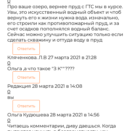
0
Про ваше озеро, вернее пруд с ГТС мы в курсе.
Увы, это искусственный водный объект и чтоб
вернуть его к жизни нужна вода. изначально,
его строили как противопожарный пруд, и за
счет осадков пополнялся водный баланс.
Сейчас можно улучшить ситуацию только если
сделать скважину и оттуда воду в пруд
Ответить
Кляченкова. Л.В
27 марта 2021 в 21:28
0
Ольга ,а что такое "З К""????
Ответить
Редакция
28 марта 2021 в 14:08
0
вы
Ответить
Ольга Кудюшева
28 марта 2021 в 14:56
0
Читаешь комментарии, диву даешься. Когда