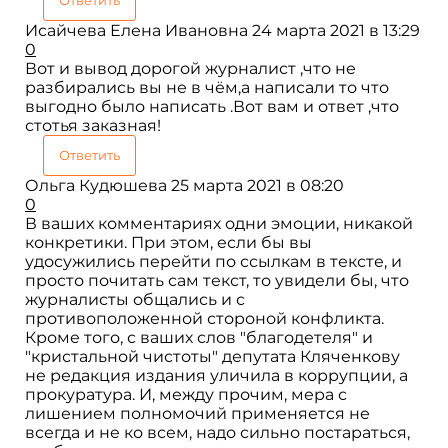
Исайчева Елена Ивановна
24 марта 2021 в 13:29
0
Вот и вывод дорогой журналист ,что не
разбирались вы не в чём,а написали то что
выгодно было написать .Вот вам и ответ ,что
стотья заказная!
Ответить
Ольга Кудюшева
25 марта 2021 в 08:20
0
В ваших комментариях одни эмоции, никакой
конкретики. При этом, если бы вы
удосужились перейти по ссылкам в тексте, и
просто почитать сам текст, то увидели бы, что
журналисты общались и с
противоположенной стороной конфликта.
Кроме того, с ваших слов "благодетеля" и
"кристальной чистоты" депутата Кляченкову
не редакция издания уличила в коррупции, а
прокуратура. И, между прочим, мера с
лишением полномочий применяется не
всегда и не ко всем, надо сильно постараться,