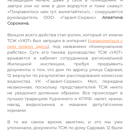
завтра они ко мне в дом ворвутся и тоже скажут:
«Понравилось нам тут, выметайтесь!»
, - сокрушается
руководитель ООО «Гарант-Сервис»
Алевтина
Сорокина.
Венцом всего действа стал ролик, который от имени
ТСЖ «УЮТ» был запущен в интернет (
ознакомиться с
ним можно здесь
), под названием «Коммунальное
рабство». Суть его такова: руководство ТСЖ «УЮТ»
врывается в кабинет сотрудников региональной
Жилищной инспекции, требуя предъявить
документы о том, что дом по адресу улица Садовая,
12 вернули по результатам расследования комиссии
ведомства УК «Гарант-Сервис». Мол, передача
незаконная, поскольку представителей ТСЖ никто
не уведомил должным образом. Все происходит в
лучших традициях Куринного и КПРФ: налет, крики,
наезд, видеосъемка и махание депутатскими
корками.
В то же самое время, заметим, и это мы уже
упоминали, документы ТСЖ по дому Садовая, 12 были