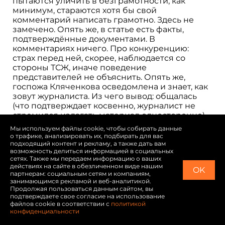
пытаются уличить в безграмотности, как
минимум, стараются хотя бы свой
комментарий написать грамотно. Здесь не
замечено. Опять же, в статье есть факты,
подтверждённые документами. В
комментариях ничего. Про конкуренцию:
страх перед ней, скорее, наблюдается со
стороны ТСЖ, иначе поведение
представителей не объяснить. Опять же,
госпожа Кляченкова осведомлена и знает, как
зовут журналиста. Из чего вывод: общалась
(что подтверждает косвенно, журналист не
стремился излагать материал односторонне).
Пишет: «предложение о встрече в силе»,
Мы используем файлы cookie, чтобы собирать данные
значит звонила (сама или ее доверенные),
о трафике, анализировать их, подбирать для вас
значит есть номер, но раз до сих пор встречи
подходящий контент и рекламу, а также дать вам
возможность делиться информацией в социальных
не было, вывод: или ей и Ко не интересно, или
сетях. Также мы передаем информацию о ваших
ей и Ко страшно, ведь журналист может и
действиях на сайте в обезличенном виде нашим
OK
больше раскопать неприглядного, журналиста
партнерам: социальным сетям и компаниям,
так просто не обманешь. И потом, давно
занимающимся рекламой и веб-аналитикой.
Продолжая пользоваться данным сайтом, вы
известно, лучший способ защиты – наглое и
подтверждаете свое согласие на использование
беспринципное нападение. На молодежном
файлов cookie в соответствии с
политикой
сленге: «взять на понт». Количество и качество
конфиденциальности
комментариев говорит лишь об одном, затея