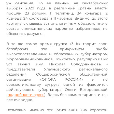
уж сенсация. По ее данным, на сентябрьских
выборах 2020 года в различные органы власти
прошли 23 доярки, 11 телятниц, 34 кочегара, 2
кузнеца, 24 охотоведа и 11 чабанов. Видимо, до этого
картина складывалась аналогичным образом, иначе
состав силикатненских народных избранников не
объяснить разумно.
В то же самое время группа «3 К» творит свои
безобразия под прикрытием якобы
высокопоставленных и обласканных губернатором
Морозовым чиновников. Конкретно, регулярно из их
уст звучит имя Николая Солодовникова -
представителя Ульяновского регионального
отделения Общероссийской общественной
организации «ОПОРА РОССИИ» и по
совместительству супруга одной из фавориток
действующего губернатора Ольги Богородецкой
(
подробности здесь
). Здесь без комментариев, и так
все очевидно.
Возможно, именно эти отношения «на короткой