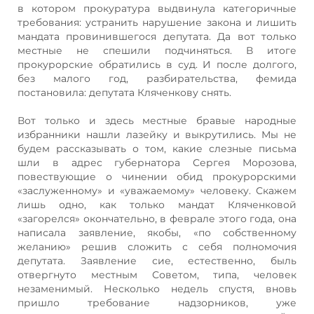
в котором прокуратура выдвинула категоричные
требования: устранить нарушение закона и лишить
мандата провинившегося депутата. Да вот только
местные не спешили подчиняться. В итоге
прокурорские обратились в суд. И после долгого,
без малого год, разбирательства, фемида
постановила: депутата Кляченкову снять.
Вот только и здесь местные бравые народные
избранники нашли лазейку и выкрутились. Мы не
будем рассказывать о том, какие слезные письма
шли в адрес губернатора Сергея Морозова,
повествующие о чинении обид прокурорскими
«заслуженному» и «уважаемому» человеку. Скажем
лишь одно, как только мандат Кляченковой
«загорелся» окончательно, в феврале этого года, она
написала заявление, якобы, «по собственному
желанию» решив сложить с себя полномочия
депутата. Заявление сие, естественно, быль
отвергнуто местным Советом, типа, человек
незаменимый. Несколько недель спустя, вновь
пришло требование надзорников, уже