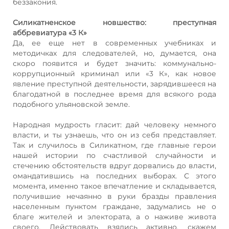
беззакония.
Силикатненское новшество: преступная
аббревиатура «3 К»
Да, ее еще нет в современных учебниках и
методичках для следователей, но, думается, она
скоро появится и будет значить: коммунально-
коррупционный криминал или «3 К», как новое
явление преступной деятельности, зарядившееся на
благодатной в последнее время для всякого рода
подобного ульяновской земле.
Народная мудрость гласит: дай человеку немного
власти, и ты узнаешь, что он из себя представляет.
Так и случилось в Силикатном, где главные герои
нашей истории по счастливой случайности и
стечению обстоятельств вдруг дорвались до власти,
омандатившись на последних выборах. С этого
момента, именно такое впечатление и складывается,
получившие нечаянно в руки бразды правления
населенным пунктом граждане, задумались не о
благе жителей и электората, а о наживе живота
своего. Действовать взялись активно, скажем