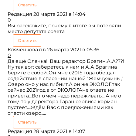
Ответить
Редакция
28 марта 2021 в 14:04
0
Вы расскажите, почему в итоге вы потеряли
место депутата совета
Ответить
Кляченкова.л.в
26 марта 2021 в 05:36
0
Да ещё Олечка!! Ваш редактор Брагин.А.А???!
Ну так вот: саберетесь к нам и А.А.Брагина
берите с собой..Он мне с2015 года обещал
содействие в спасении нашей "Жемчужины,"
Озеро оно у нас гибнит.А он же ЭКОЛОГ..так
сейчас 2021год а от ЭКОЛОГАне ответа не
привета...Вот о чем надо переживать....А не о
том,что у деректора Гаран сервиса корман
пустеет....Ждём Вас с предложениями как
спасти озеро.....
Ответить
Редакция
28 марта 2021 в 14:07