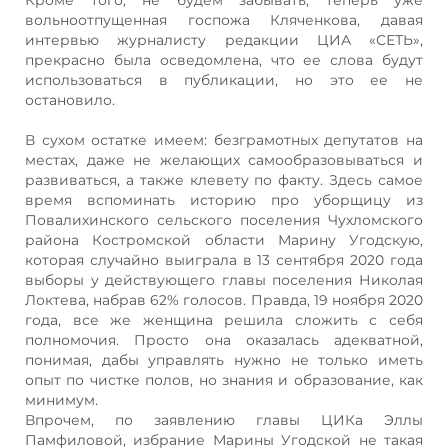
вольноотпущенная госпожа Кляченкова, давая
интервью журналисту редакции ЦИА «СЕТЬ»,
прекрасно была осведомлена, что ее слова будут
использоваться в публикации, но это ее не
остановило.
В сухом остатке имеем: безграмотных депутатов на
местах, даже не желающих самообразовываться и
развиваться, а также клевету по факту. Здесь самое
время вспоминать историю про уборщицу из
Повалихинского сельского поселения Чухломского
района Костромской области Марину Угодскую,
которая случайно выиграла в 13 сентября 2020 года
выборы у действующего главы поселения Николая
Локтева, набрав 62% голосов. Правда, 19 ноября 2020
года, все же женщина решила сложить с себя
полномочия. Просто она оказалась адекватной,
понимая, дабы управлять нужно не только иметь
опыт по чистке полов, но знания и образование, как
минимум.
Впрочем, по заявлению главы ЦИКа Эллы
Памфиловой, избрание Марины Угодской не такая