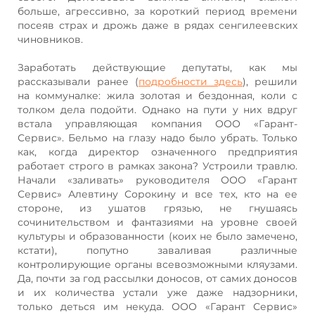
больше, агрессивно, за короткий период времени
посеяв страх и дрожь даже в рядах сенгилеевских
чиновников.
Заработать действующие депутаты, как мы
рассказывали ранее (
подробности здесь
), решили
на коммуналке: жила золотая и бездонная, коли с
толком дела подойти. Однако на пути у них вдруг
встала управляющая компания ООО «Гарант-
Сервис». Бельмо на глазу надо было убрать. Только
как, когда директор означенного предприятия
работает строго в рамках закона? Устроили травлю.
Начали «заливать» руководителя ООО «Гарант
Сервис» Алевтину Сорокину и все тех, кто на ее
стороне, из ушатов грязью, не гнушаясь
сочинительством и фантазиями на уровне своей
культуры и образованности (коих не было замечено,
кстати), попутно заваливая различные
контролирующие органы всевозможными кляузами.
Да, почти за год рассылки доносов, от самих доносов
и их количества устали уже даже надзорники,
только деться им некуда. ООО «Гарант Сервис»