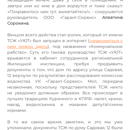
завтра они ко мне в дом ворвутся и тоже скажут:
«Понравилось нам тут, выметайтесь!»
, - сокрушается
руководитель ООО «Гарант-Сервис»
Алевтина
Сорокина.
Венцом всего действа стал ролик, который от имени
ТСЖ «УЮТ» был запущен в интернет (
ознакомиться с
ним можно здесь
), под названием «Коммунальное
рабство». Суть его такова: руководство ТСЖ «УЮТ»
врывается в кабинет сотрудников региональной
Жилищной инспекции, требуя предъявить
документы о том, что дом по адресу улица Садовая,
12 вернули по результатам расследования комиссии
ведомства УК «Гарант-Сервис». Мол, передача
незаконная, поскольку представителей ТСЖ никто
не уведомил должным образом. Все происходит в
лучших традициях Куринного и КПРФ: налет, крики,
наезд, видеосъемка и махание депутатскими
корками.
В то же самое время, заметим, и это мы уже
упоминали, документы ТСЖ по дому Садовая, 12 были