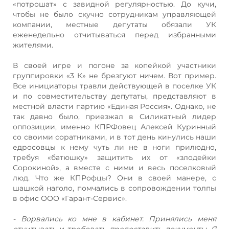
«потрошат» с завидной регулярностью. До кучи,
чтобы не было скучно сотрудникам управляющей
компании, местные депутаты обязали УК
еженедельно отчитываться перед избранными
жителями.
В своей игре и погоне за копейкой участники
группировки «3 К» не брезгуют ничем. Вот пример.
Все инициаторы травли действующей в поселке УК
и по совместительству депутаты, представляют в
местной власти партию «Единая Россия». Однако, не
так давно было, приезжал в Силикатный лидер
оппозиции, именно КПРФовец Алексей Куринный
со своими соратниками, и в тот день кинулись наши
едросовцы к нему чуть ли не в ноги прилюдно,
требуя «батюшку» защитить их от «злодейки
Сорокиной», а вместе с ними и весь поселковый
люд. Что же КПРофцы? Они в своей манере, с
шашкой наголо, помчались в сопровождении толпы
в офис ООО «Гарант-Сервис».
- Ворвались ко мне в кабинет. Принялись меня
отчитывать и требовать предоставить документы. Я