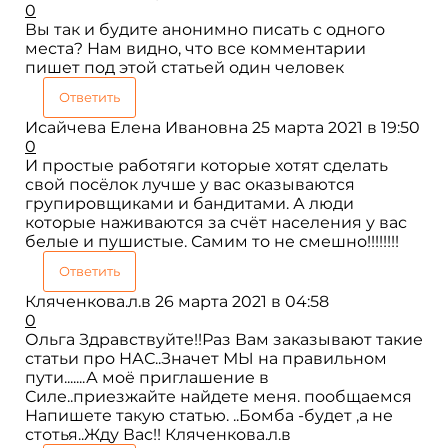
0
Вы так и будите анонимно писать с одного
места? Нам видно, что все комментарии
пишет под этой статьей один человек
Ответить
Исайчева Елена Ивановна
25 марта 2021 в 19:50
0
И простые работяги которые хотят сделать
свой посёлок лучше у вас оказываются
групировщиками и бандитами. А люди
которые наживаются за счёт населения у вас
белые и пушистые. Самим то не смешно!!!!!!!!
Ответить
Кляченкова.л.в
26 марта 2021 в 04:58
0
Ольга Здравствуйте!!Раз Вам заказывают такие
статьи про НАС..Значет МЫ на правильном
пути.......А моё приглашение в
Силе..приезжайте найдете меня. пообщаемся
Напишете такую статью. ..Бомба -будет ,а не
стотья..Жду Вас!! Кляченкова.л.в