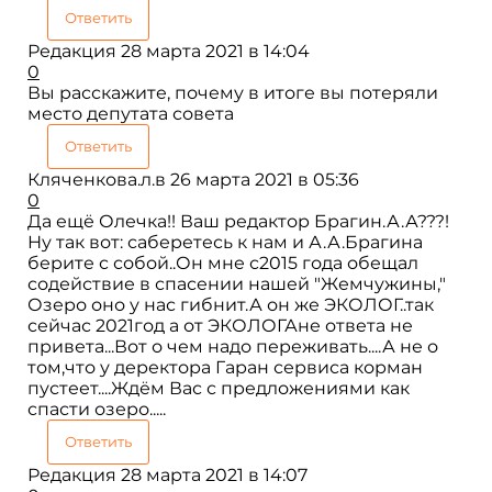
Ответить
Редакция
28 марта 2021 в 14:04
0
Вы расскажите, почему в итоге вы потеряли
место депутата совета
Ответить
Кляченкова.л.в
26 марта 2021 в 05:36
0
Да ещё Олечка!! Ваш редактор Брагин.А.А???!
Ну так вот: саберетесь к нам и А.А.Брагина
берите с собой..Он мне с2015 года обещал
содействие в спасении нашей "Жемчужины,"
Озеро оно у нас гибнит.А он же ЭКОЛОГ..так
сейчас 2021год а от ЭКОЛОГАне ответа не
привета...Вот о чем надо переживать....А не о
том,что у деректора Гаран сервиса корман
пустеет....Ждём Вас с предложениями как
спасти озеро.....
Ответить
Редакция
28 марта 2021 в 14:07