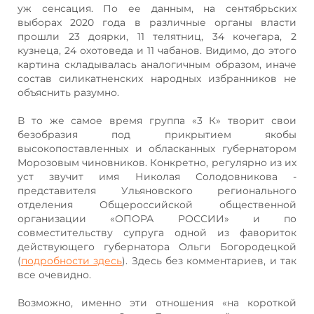
уж сенсация. По ее данным, на сентябрьских
выборах 2020 года в различные органы власти
прошли 23 доярки, 11 телятниц, 34 кочегара, 2
кузнеца, 24 охотоведа и 11 чабанов. Видимо, до этого
картина складывалась аналогичным образом, иначе
состав силикатненских народных избранников не
объяснить разумно.
В то же самое время группа «3 К» творит свои
безобразия под прикрытием якобы
высокопоставленных и обласканных губернатором
Морозовым чиновников. Конкретно, регулярно из их
уст звучит имя Николая Солодовникова -
представителя Ульяновского регионального
отделения Общероссийской общественной
организации «ОПОРА РОССИИ» и по
совместительству супруга одной из фавориток
действующего губернатора Ольги Богородецкой
(
подробности здесь
). Здесь без комментариев, и так
все очевидно.
Возможно, именно эти отношения «на короткой