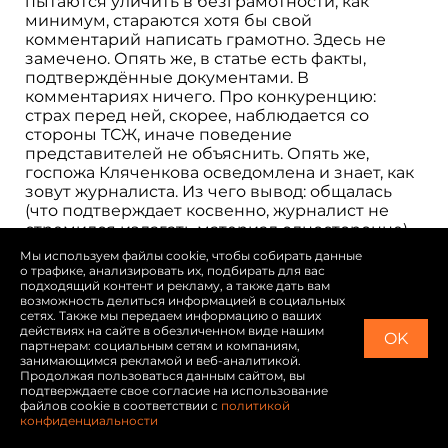
пытаются уличить в безграмотности, как
минимум, стараются хотя бы свой
комментарий написать грамотно. Здесь не
замечено. Опять же, в статье есть факты,
подтверждённые документами. В
комментариях ничего. Про конкуренцию:
страх перед ней, скорее, наблюдается со
стороны ТСЖ, иначе поведение
представителей не объяснить. Опять же,
госпожа Кляченкова осведомлена и знает, как
зовут журналиста. Из чего вывод: общалась
(что подтверждает косвенно, журналист не
стремился излагать материал односторонне).
Пишет: «предложение о встрече в силе»,
Мы используем файлы cookie, чтобы собирать данные
значит звонила (сама или ее доверенные),
о трафике, анализировать их, подбирать для вас
значит есть номер, но раз до сих пор встречи
подходящий контент и рекламу, а также дать вам
возможность делиться информацией в социальных
не было, вывод: или ей и Ко не интересно, или
сетях. Также мы передаем информацию о ваших
ей и Ко страшно, ведь журналист может и
действиях на сайте в обезличенном виде нашим
OK
больше раскопать неприглядного, журналиста
партнерам: социальным сетям и компаниям,
так просто не обманешь. И потом, давно
занимающимся рекламой и веб-аналитикой.
Продолжая пользоваться данным сайтом, вы
известно, лучший способ защиты – наглое и
подтверждаете свое согласие на использование
беспринципное нападение. На молодежном
файлов cookie в соответствии с
политикой
сленге: «взять на понт». Количество и качество
конфиденциальности
комментариев говорит лишь об одном, затея