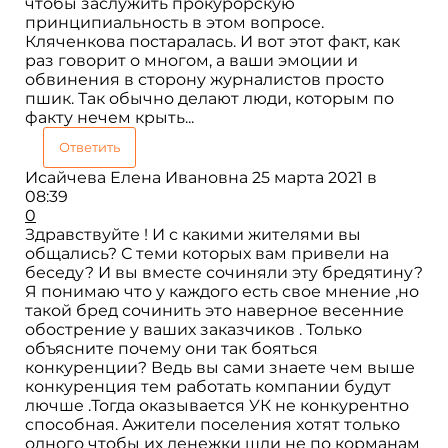
чтобы заслужить прокурорскую
принципиальность в этом вопросе.
Кляченкова постаралась. И вот этот факт, как
раз говорит о многом, а ваши эмоции и
обвинения в сторону журналистов просто
пшик. Так обычно делают люди, которым по
факту нечем крыть...
Ответить
Исайчева Елена Ивановна
25 марта 2021 в
08:39
0
Здравствуйте ! И с какими жителями вы
общались? С теми которых вам привели на
беседу? И вы вместе сочиняли эту бредятину?
Я понимаю что у каждого есть свое мнение ,но
такой бред сочинить это наверное весенние
обострение у ваших заказчиков . Только
объясните почему они так бояться
конкуренции? Ведь вы сами знаете чем выше
конкуренция тем работать компании будут
лючше .Тогда оказывается УК не конкурентно
способная. Ажители поселения хотят только
одного чтобы их денежки шли не по корманам