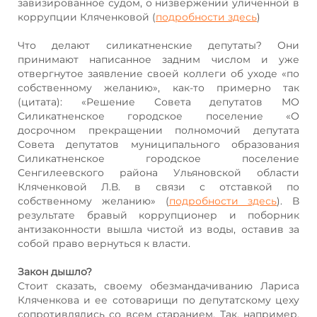
завизированное судом, о низвержении уличенной в
коррупции Кляченковой (
подробности здесь
)
Что делают силикатненские депутаты? Они
принимают написанное задним числом и уже
отвергнутое заявление своей коллеги об уходе «по
собственному желанию», как-то примерно так
(цитата): «Решение Совета депутатов МО
Силикатненское городское поселение «О
досрочном прекращении полномочий депутата
Совета депутатов муниципального образования
Силикатненское городское поселение
Сенгилеевского района Ульяновской области
Кляченковой Л.В. в связи с отставкой по
собственному желанию» (
подробности здесь
). В
результате бравый коррупционер и поборник
антизаконности вышла чистой из воды, оставив за
собой право вернуться к власти.
Закон дышло?
Стоит сказать, своему обезмандачиванию Лариса
Кляченкова и ее сотоварищи по депутатскому цеху
сопротивлялись со всем старанием. Так, например,