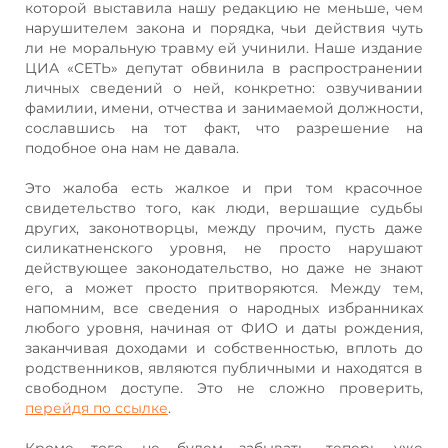
которой выставила нашу редакцию не меньше, чем
нарушителем закона и порядка, чьи действия чуть
ли не моральную травму ей учинили. Наше издание
ЦИА «СЕТЬ» депутат обвинила в распространении
личных сведений о ней, конкретно: озвучивании
фамилии, имени, отчества и занимаемой должности,
сославшись на тот факт, что разрешение на
подобное она нам не давала.
Это жалоба есть жалкое и при том красочное
свидетельство того, как люди, вершащие судьбы
других, законотворцы, между прочим, пусть даже
силикатненского уровня, не просто нарушают
действующее законодательство, но даже не знают
его, а может просто притворяются. Между тем,
напомним, все сведения о народных избранниках
любого уровня, начиная от ФИО и даты рождения,
заканчивая доходами и собственностью, вплоть до
родственников, являются публичными и находятся в
свободном доступе. Это не сложно проверить,
перейдя по ссылке
.
Кроме того, не будем забывать, теперь уже