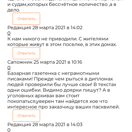
и судам,которых бессчётное количество ,а в
дело.
Ответить
Редакция
28 марта 2021 в 14:02
0
К нам никого не приводили. С жителями
которые живут в этом поселке, в этих домах.
Ответить
Сапожник
25 марта 2021 в 10:16
0
Базарная газетенка с неграмотными
писаками! Прежде чем рыться в дипломах
людей проверили бы лучше свои! В текстах
одни ошибки. Видимо доярки пишут? А в
уголовных архивах вам стоит
покопаться,уверен там найдется кое что
интересное про заказчицу ваших пасквилей.
Ответить
Редакция
28 марта 2021 в 14:03
0