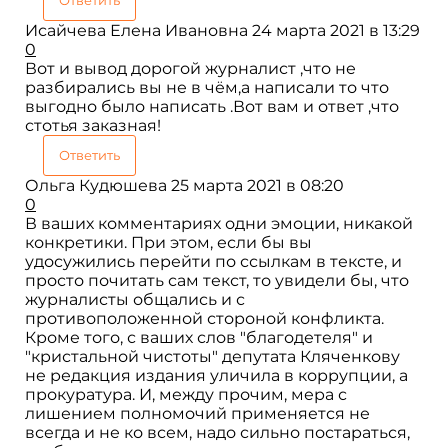
Исайчева Елена Ивановна
24 марта 2021 в 13:29
0
Вот и вывод дорогой журналист ,что не
разбирались вы не в чём,а написали то что
выгодно было написать .Вот вам и ответ ,что
стотья заказная!
Ответить
Ольга Кудюшева
25 марта 2021 в 08:20
0
В ваших комментариях одни эмоции, никакой
конкретики. При этом, если бы вы
удосужились перейти по ссылкам в тексте, и
просто почитать сам текст, то увидели бы, что
журналисты общались и с
противоположенной стороной конфликта.
Кроме того, с ваших слов "благодетеля" и
"кристальной чистоты" депутата Кляченкову
не редакция издания уличила в коррупции, а
прокуратура. И, между прочим, мера с
лишением полномочий применяется не
всегда и не ко всем, надо сильно постараться,