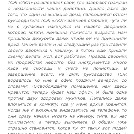
ТСЖ «УЮТ» расклеивает свои, где заверяют граждан
о незаконности наших действий. Дошло даже до
того, что один из жильцов дома, являющийся отцом
руководителя ТСЖ «УЮТ» Зайнеев старший, чуть ли
не с кулаками накинулся на нашего дворника,
которая, кстати, женщина пожилого возраста. Нам
пришлось дежурить даже, чтобы ей не причинили
вред. Так они взяли и на следующий раз приставили
своего дворника к нашему, а потом еще пришли
съемку делать, мол, вот работаем. Правда, дворних
их проработал недолго, без инструментов много
льда не сколешь и снега не почистишь. В
завершение всего, на днях руководство ТСЖ
ворвалось ко мне в офис поздним вечером, со
словами: «Освобождайте помещение, нам здесь
нравится, теперь будет наш офис». Я была одна
против двух здоровых мужиков. Пытались даже
вломиться в комнату, где у меня архив хранится.
Когда же я включила видеозапись на телефоне, то
они сразу начали играть на камеру, типа, вы нас
пригласили, а теперь выгоняете. В общем, уже
страшно становится, когда ты от таких вот людей
незащищен ничем, даже у себя в помещении. А