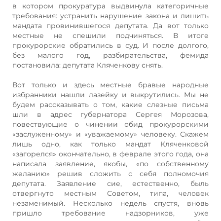
в котором прокуратура выдвинула категоричные
требования: устранить нарушение закона и лишить
мандата провинившегося депутата. Да вот только
местные не спешили подчиняться. В итоге
прокурорские обратились в суд. И после долгого,
без малого год, разбирательства, фемида
постановила: депутата Кляченкову снять.
Вот только и здесь местные бравые народные
избранники нашли лазейку и выкрутились. Мы не
будем рассказывать о том, какие слезные письма
шли в адрес губернатора Сергея Морозова,
повествующие о чинении обид прокурорскими
«заслуженному» и «уважаемому» человеку. Скажем
лишь одно, как только мандат Кляченковой
«загорелся» окончательно, в феврале этого года, она
написала заявление, якобы, «по собственному
желанию» решив сложить с себя полномочия
депутата. Заявление сие, естественно, быль
отвергнуто местным Советом, типа, человек
незаменимый. Несколько недель спустя, вновь
пришло требование надзорников, уже