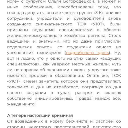
ноге» с супругом Ольги Богородецкой, а может и
иные соображения, способствовали тому, что
господа депутаты, она же члены группы «3 К», они же
сотрудники, учредители и руководители вновь
созданного силикатненского ТСЖ «УЮТ», были
признаны ведущими специалистами в области
жилищно-коммунального хозяйства региона. Столь
ведущими и знатными, что их даже пригласили
поделиться опытом со студентами одного из
ульяновских техникумов (
подробности здесь
). Ну,
вот и ладно, что у одного из этих самых «ведущих
специалистов», как уверяют местные жители, чуть
ли не справка об окончании школы, у другого тоже
имеются прорехи в образовании. Опять же, ТСЖ
«УЮТ», смеем заметить, которое они представляют,
толком-то и дня не отработало, погрязнув со дня
своего создания в судах, распрях и склоках
собственно инициированных. Правда: имидж все,
жажда ничто!
А теперь настоящий криминал
От возведённых в норму бесчинств и распрей со
стороны некоторых представителей депутатского