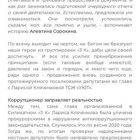
как раз занималась подготовкой очередного отчета
о своей деятельности. Естественно, предложила им
ознакомиться. Они посмотрели, успокоились,
сказали, мол, все понятно, и ушли,
- вспоминает
историю
Алевтина Сорокина
.
По всему выходит ни чертом, ни Богом не брезгуют
наши герои из группировки «3 К», дабы цели своей
достигнуть. И все эти усилия: пренебрежение
принципами (если таковые вообще имеются),
давление на закон и порядок, и много чего еще,
ради одного - продвижения вновь созданного и
протежируемого поселковыми депутатами во главе
с Ларисой Кляченковой ТСЖ «УЮТ».
Коррупционер заправляет реальностью
Между тем, сама глава организованной в
Силикатном «3 К» Лариса Кляченкова была уличена
прокурорскими в нарушении антикоррупционного
законодательства. Случилось это по весне 2020 года.
Тогда же, по итогам проверки надзорниками
местным депутатом было направлено предписание,