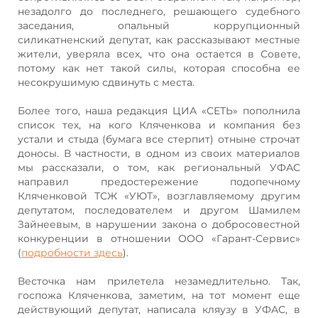
незадолго до последнего, решающего судебного
заседания, опальный коррупционный
силикатненский депутат, как рассказывают местные
жители, уверяла всех, что она остается в Совете,
потому как нет такой силы, которая способна ее
несокрушимую сдвинуть с места.
Более того, наша редакция ЦИА «СЕТЬ» пополнила
список тех, на кого Кляченкова и компания без
устали и стыда (бумага все стерпит) отныне строчат
доносы. В частности, в одном из своих материалов
мы рассказали, о том, как региональный УФАС
направил предостережение подопечному
Кляченковой ТСЖ «УЮТ», возглавляемому другим
депутатом, последователем и другом Шамилем
Зайнеевым, в нарушении закона о добросовестной
конкуренции в отношении ООО «Гарант-Сервис»
(
подробности здесь
).
Весточка нам прилетела незамедлительно. Так,
госпожа Кляченкова, заметим, на тот момент еще
действующий депутат, написала кляузу в УФАС, в