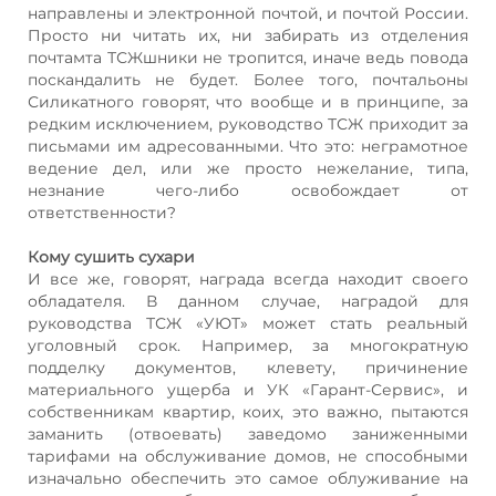
направлены и электронной почтой, и почтой России.
Просто ни читать их, ни забирать из отделения
почтамта ТСЖшники не тропится, иначе ведь повода
поскандалить не будет. Более того, почтальоны
Силикатного говорят, что вообще и в принципе, за
редким исключением, руководство ТСЖ приходит за
письмами им адресованными. Что это: неграмотное
ведение дел, или же просто нежелание, типа,
незнание чего-либо освобождает от
ответственности?
Кому сушить сухари
И все же, говорят, награда всегда находит своего
обладателя. В данном случае, наградой для
руководства ТСЖ «УЮТ» может стать реальный
уголовный срок. Например, за многократную
подделку документов, клевету, причинение
материального ущерба и УК «Гарант-Сервис», и
собственникам квартир, коих, это важно, пытаются
заманить (отвоевать) заведомо заниженными
тарифами на обслуживание домов, не способными
изначально обеспечить это самое облуживание на