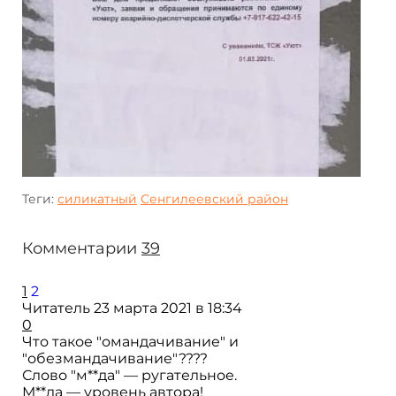
Теги:
силикатный
Сенгилеевский район
Комментарии
39
1
2
Читатель
23 марта 2021 в 18:34
0
Что такое "омандачивание" и
"обезмандачивание"????
Слово "м**да" — ругательное.
М**да — уровень автора!