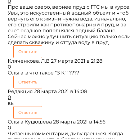
0
Про ваше озеро, вернее пруд с ГТС мы в курсе.
Увы, это искусственный водный объект и чтоб
вернуть его к жизни нужна вода. изначально,
его строили как противопожарный пруд, и за
счет осадков пополнялся водный баланс.
Сейчас можно улучшить ситуацию только если
сделать скважину и оттуда воду в пруд
Ответить
Кляченкова. Л.В
27 марта 2021 в 21:28
0
Ольга ,а что такое "З К""????
Ответить
Редакция
28 марта 2021 в 14:08
0
вы
Ответить
Ольга Кудюшева
28 марта 2021 в 14:56
0
Читаешь комментарии, диву даешься. Когда