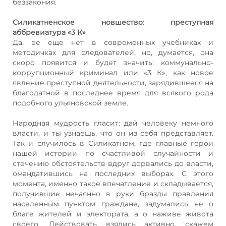
беззакония.
Силикатненское новшество: преступная
аббревиатура «3 К»
Да, ее еще нет в современных учебниках и
методичках для следователей, но, думается, она
скоро появится и будет значить: коммунально-
коррупционный криминал или «3 К», как новое
явление преступной деятельности, зарядившееся на
благодатной в последнее время для всякого рода
подобного ульяновской земле.
Народная мудрость гласит: дай человеку немного
власти, и ты узнаешь, что он из себя представляет.
Так и случилось в Силикатном, где главные герои
нашей истории по счастливой случайности и
стечению обстоятельств вдруг дорвались до власти,
омандатившись на последних выборах. С этого
момента, именно такое впечатление и складывается,
получившие нечаянно в руки бразды правления
населенным пунктом граждане, задумались не о
благе жителей и электората, а о наживе живота
своего. Действовать взялись активно, скажем