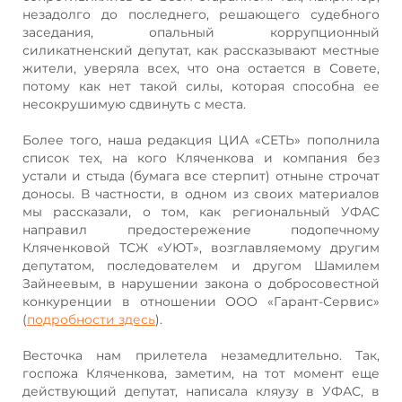
незадолго до последнего, решающего судебного
заседания, опальный коррупционный
силикатненский депутат, как рассказывают местные
жители, уверяла всех, что она остается в Совете,
потому как нет такой силы, которая способна ее
несокрушимую сдвинуть с места.
Более того, наша редакция ЦИА «СЕТЬ» пополнила
список тех, на кого Кляченкова и компания без
устали и стыда (бумага все стерпит) отныне строчат
доносы. В частности, в одном из своих материалов
мы рассказали, о том, как региональный УФАС
направил предостережение подопечному
Кляченковой ТСЖ «УЮТ», возглавляемому другим
депутатом, последователем и другом Шамилем
Зайнеевым, в нарушении закона о добросовестной
конкуренции в отношении ООО «Гарант-Сервис»
(
подробности здесь
).
Весточка нам прилетела незамедлительно. Так,
госпожа Кляченкова, заметим, на тот момент еще
действующий депутат, написала кляузу в УФАС, в