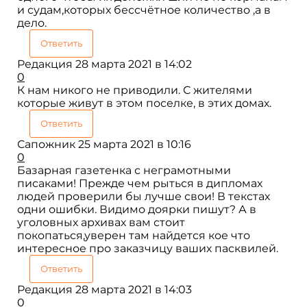
и судам,которых бессчётное количество ,а в
дело.
Ответить
Редакция
28 марта 2021 в 14:02
0
К нам никого не приводили. С жителями
которые живут в этом поселке, в этих домах.
Ответить
Сапожник
25 марта 2021 в 10:16
0
Базарная газетенка с неграмотными
писаками! Прежде чем рыться в дипломах
людей проверили бы лучше свои! В текстах
одни ошибки. Видимо доярки пишут? А в
уголовных архивах вам стоит
покопаться,уверен там найдется кое что
интересное про заказчицу ваших пасквилей.
Ответить
Редакция
28 марта 2021 в 14:03
0