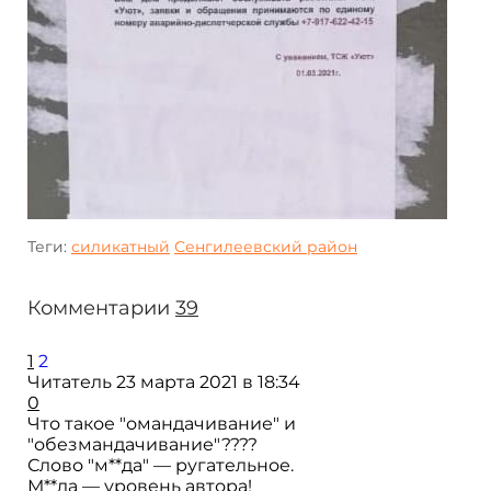
Теги:
силикатный
Сенгилеевский район
Комментарии
39
1
2
Читатель
23 марта 2021 в 18:34
0
Что такое "омандачивание" и
"обезмандачивание"????
Слово "м**да" — ругательное.
М**да — уровень автора!