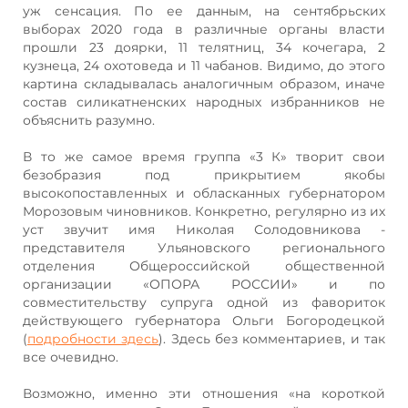
уж сенсация. По ее данным, на сентябрьских
выборах 2020 года в различные органы власти
прошли 23 доярки, 11 телятниц, 34 кочегара, 2
кузнеца, 24 охотоведа и 11 чабанов. Видимо, до этого
картина складывалась аналогичным образом, иначе
состав силикатненских народных избранников не
объяснить разумно.
В то же самое время группа «3 К» творит свои
безобразия под прикрытием якобы
высокопоставленных и обласканных губернатором
Морозовым чиновников. Конкретно, регулярно из их
уст звучит имя Николая Солодовникова -
представителя Ульяновского регионального
отделения Общероссийской общественной
организации «ОПОРА РОССИИ» и по
совместительству супруга одной из фавориток
действующего губернатора Ольги Богородецкой
(
подробности здесь
). Здесь без комментариев, и так
все очевидно.
Возможно, именно эти отношения «на короткой