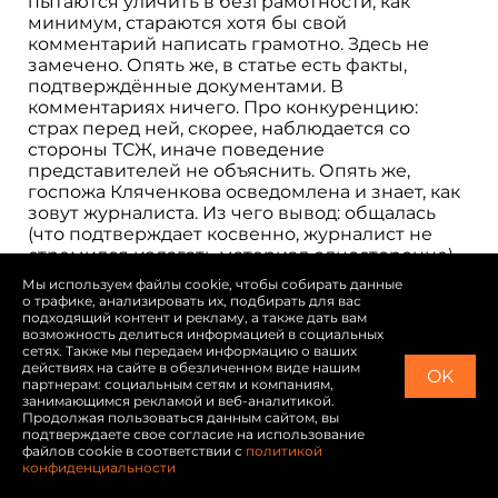
пытаются уличить в безграмотности, как
минимум, стараются хотя бы свой
комментарий написать грамотно. Здесь не
замечено. Опять же, в статье есть факты,
подтверждённые документами. В
комментариях ничего. Про конкуренцию:
страх перед ней, скорее, наблюдается со
стороны ТСЖ, иначе поведение
представителей не объяснить. Опять же,
госпожа Кляченкова осведомлена и знает, как
зовут журналиста. Из чего вывод: общалась
(что подтверждает косвенно, журналист не
стремился излагать материал односторонне).
Пишет: «предложение о встрече в силе»,
Мы используем файлы cookie, чтобы собирать данные
значит звонила (сама или ее доверенные),
о трафике, анализировать их, подбирать для вас
значит есть номер, но раз до сих пор встречи
подходящий контент и рекламу, а также дать вам
возможность делиться информацией в социальных
не было, вывод: или ей и Ко не интересно, или
сетях. Также мы передаем информацию о ваших
ей и Ко страшно, ведь журналист может и
действиях на сайте в обезличенном виде нашим
OK
больше раскопать неприглядного, журналиста
партнерам: социальным сетям и компаниям,
так просто не обманешь. И потом, давно
занимающимся рекламой и веб-аналитикой.
Продолжая пользоваться данным сайтом, вы
известно, лучший способ защиты – наглое и
подтверждаете свое согласие на использование
беспринципное нападение. На молодежном
файлов cookie в соответствии с
политикой
сленге: «взять на понт». Количество и качество
конфиденциальности
комментариев говорит лишь об одном, затея