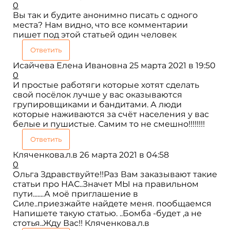
0
Вы так и будите анонимно писать с одного
места? Нам видно, что все комментарии
пишет под этой статьей один человек
Ответить
Исайчева Елена Ивановна
25 марта 2021 в 19:50
0
И простые работяги которые хотят сделать
свой посёлок лучше у вас оказываются
групировщиками и бандитами. А люди
которые наживаются за счёт населения у вас
белые и пушистые. Самим то не смешно!!!!!!!!
Ответить
Кляченкова.л.в
26 марта 2021 в 04:58
0
Ольга Здравствуйте!!Раз Вам заказывают такие
статьи про НАС..Значет МЫ на правильном
пути.......А моё приглашение в
Силе..приезжайте найдете меня. пообщаемся
Напишете такую статью. ..Бомба -будет ,а не
стотья..Жду Вас!! Кляченкова.л.в