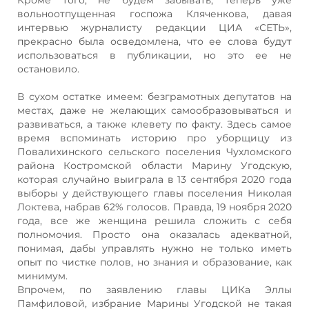
вольноотпущенная госпожа Кляченкова, давая
интервью журналисту редакции ЦИА «СЕТЬ»,
прекрасно была осведомлена, что ее слова будут
использоваться в публикации, но это ее не
остановило.
В сухом остатке имеем: безграмотных депутатов на
местах, даже не желающих самообразовываться и
развиваться, а также клевету по факту. Здесь самое
время вспоминать историю про уборщицу из
Повалихинского сельского поселения Чухломского
района Костромской области Марину Угодскую,
которая случайно выиграла в 13 сентября 2020 года
выборы у действующего главы поселения Николая
Локтева, набрав 62% голосов. Правда, 19 ноября 2020
года, все же женщина решила сложить с себя
полномочия. Просто она оказалась адекватной,
понимая, дабы управлять нужно не только иметь
опыт по чистке полов, но знания и образование, как
минимум.
Впрочем, по заявлению главы ЦИКа Эллы
Памфиловой, избрание Марины Угодской не такая