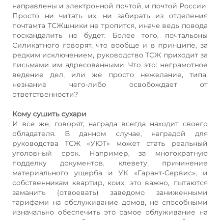
направлены и электронной почтой, и почтой России.
Просто ни читать их, ни забирать из отделения
почтамта ТСЖшники не тропится, иначе ведь повода
поскандалить не будет. Более того, почтальоны
Силикатного говорят, что вообще и в принципе, за
редким исключением, руководство ТСЖ приходит за
письмами им адресованными. Что это: неграмотное
ведение дел, или же просто нежелание, типа,
незнание чего-либо освобождает от
ответственности?
Кому сушить сухари
И все же, говорят, награда всегда находит своего
обладателя. В данном случае, наградой для
руководства ТСЖ «УЮТ» может стать реальный
уголовный срок. Например, за многократную
подделку документов, клевету, причинение
материального ущерба и УК «Гарант-Сервис», и
собственникам квартир, коих, это важно, пытаются
заманить (отвоевать) заведомо заниженными
тарифами на обслуживание домов, не способными
изначально обеспечить это самое облуживание на