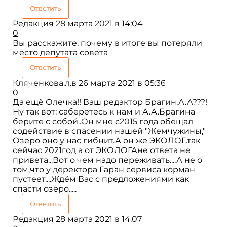
Ответить
Редакция
28 марта 2021 в 14:04
0
Вы расскажите, почему в итоге вы потеряли
место депутата совета
Ответить
Кляченкова.л.в
26 марта 2021 в 05:36
0
Да ещё Олечка!! Ваш редактор Брагин.А.А???!
Ну так вот: саберетесь к нам и А.А.Брагина
берите с собой..Он мне с2015 года обещал
содействие в спасении нашей "Жемчужины,"
Озеро оно у нас гибнит.А он же ЭКОЛОГ..так
сейчас 2021год а от ЭКОЛОГАне ответа не
привета...Вот о чем надо переживать....А не о
том,что у деректора Гаран сервиса корман
пустеет....Ждём Вас с предложениями как
спасти озеро.....
Ответить
Редакция
28 марта 2021 в 14:07