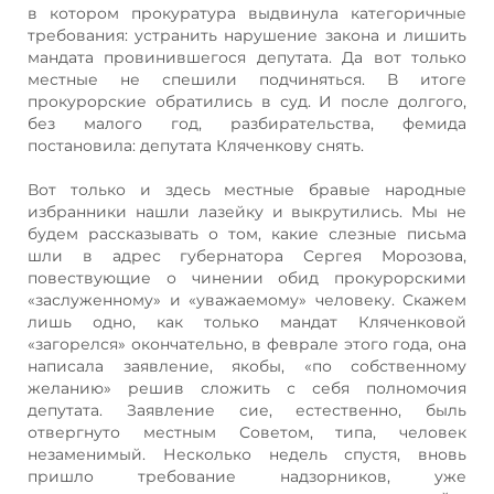
в котором прокуратура выдвинула категоричные
требования: устранить нарушение закона и лишить
мандата провинившегося депутата. Да вот только
местные не спешили подчиняться. В итоге
прокурорские обратились в суд. И после долгого,
без малого год, разбирательства, фемида
постановила: депутата Кляченкову снять.
Вот только и здесь местные бравые народные
избранники нашли лазейку и выкрутились. Мы не
будем рассказывать о том, какие слезные письма
шли в адрес губернатора Сергея Морозова,
повествующие о чинении обид прокурорскими
«заслуженному» и «уважаемому» человеку. Скажем
лишь одно, как только мандат Кляченковой
«загорелся» окончательно, в феврале этого года, она
написала заявление, якобы, «по собственному
желанию» решив сложить с себя полномочия
депутата. Заявление сие, естественно, быль
отвергнуто местным Советом, типа, человек
незаменимый. Несколько недель спустя, вновь
пришло требование надзорников, уже