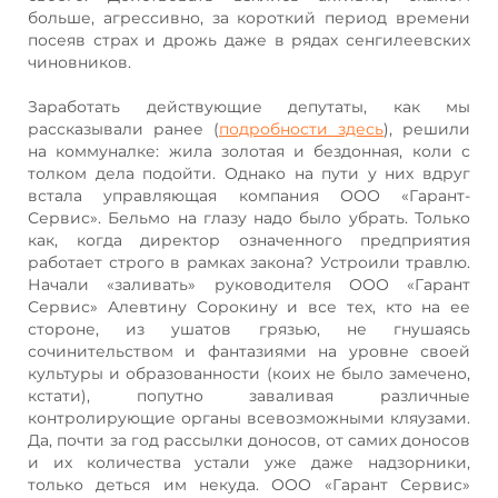
больше, агрессивно, за короткий период времени
посеяв страх и дрожь даже в рядах сенгилеевских
чиновников.
Заработать действующие депутаты, как мы
рассказывали ранее (
подробности здесь
), решили
на коммуналке: жила золотая и бездонная, коли с
толком дела подойти. Однако на пути у них вдруг
встала управляющая компания ООО «Гарант-
Сервис». Бельмо на глазу надо было убрать. Только
как, когда директор означенного предприятия
работает строго в рамках закона? Устроили травлю.
Начали «заливать» руководителя ООО «Гарант
Сервис» Алевтину Сорокину и все тех, кто на ее
стороне, из ушатов грязью, не гнушаясь
сочинительством и фантазиями на уровне своей
культуры и образованности (коих не было замечено,
кстати), попутно заваливая различные
контролирующие органы всевозможными кляузами.
Да, почти за год рассылки доносов, от самих доносов
и их количества устали уже даже надзорники,
только деться им некуда. ООО «Гарант Сервис»