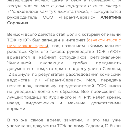
завтра они ко мне в дом ворвутся и тоже скажут:
«Понравилось нам тут, выметайтесь!»
, - сокрушается
руководитель ООО «Гарант-Сервис»
Алевтина
Сорокина.
Венцом всего действа стал ролик, который от имени
ТСЖ «УЮТ» был запущен в интернет (
ознакомиться с
ним можно здесь
), под названием «Коммунальное
рабство». Суть его такова: руководство ТСЖ «УЮТ»
врывается в кабинет сотрудников региональной
Жилищной инспекции, требуя предъявить
документы о том, что дом по адресу улица Садовая,
12 вернули по результатам расследования комиссии
ведомства УК «Гарант-Сервис». Мол, передача
незаконная, поскольку представителей ТСЖ никто
не уведомил должным образом. Все происходит в
лучших традициях Куринного и КПРФ: налет, крики,
наезд, видеосъемка и махание депутатскими
корками.
В то же самое время, заметим, и это мы уже
упоминали, документы ТСЖ по дому Садовая, 12 были