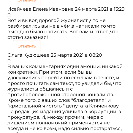
Исайчева Елена Ивановна
24 марта 2021 в 13:29
0
Вот и вывод дорогой журналист ,что не
разбирались вы не в чём,а написали то что
выгодно было написать .Вот вам и ответ ,что
стотья заказная!
Ответить
Ольга Кудюшева
25 марта 2021 в 08:20
0
В ваших комментариях одни эмоции, никакой
конкретики. При этом, если бы вы
удосужились перейти по ссылкам в тексте, и
просто почитать сам текст, то увидели бы, что
журналисты общались и с
противоположенной стороной конфликта.
Кроме того, с ваших слов "благодетеля" и
"кристальной чистоты" депутата Кляченкову
не редакция издания уличила в коррупции, а
прокуратура. И, между прочим, мера с
лишением полномочий применяется не
всегда и не ко всем, надо сильно постараться,