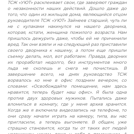
ТСЖ «УЮТ» расклеивает свои, где заверяют граждан
о незаконности наших действий. Дошло даже до
того, что один из жильцов дома, являющийся отцом
руководителя ТСЖ «УЮТ» Зайнеев старший, чуть ли
не с кулаками накинулся на нашего дворника,
которая, кстати, женщина пожилого возраста. Нам
пришлось дежурить даже, чтобы ей не причинили
вред. Так они взяли и на следующий раз приставили
своего дворника к нашему, а потом еще пришли
съемку делать, мол, вот работаем. Правда, дворних
их проработал недолго, без инструментов много
льда не сколешь и снега не почистишь. В
завершение всего, на днях руководство ТСЖ
ворвалось ко мне в офис поздним вечером, со
словами: «Освобождайте помещение, нам здесь
нравится, теперь будет наш офис». Я была одна
против двух здоровых мужиков. Пытались даже
вломиться в комнату, где у меня архив хранится.
Когда же я включила видеозапись на телефоне, то
они сразу начали играть на камеру, типа, вы нас
пригласили, а теперь выгоняете. В общем, уже
страшно становится, когда ты от таких вот людей
незащищен ничем, даже у себя в помещении. А