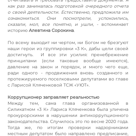
как раз занималась подготовкой очередного отчета
о своей деятельности. Естественно, предложила им
ознакомиться. Они посмотрели, успокоились,
сказали, мол, все понятно, и ушли,
- вспоминает
историю
Алевтина Сорокина
.
По всему выходит ни чертом, ни Богом не брезгуют
наши герои из группировки «3 К», дабы цели своей
достигнуть. И все эти усилия: пренебрежение
принципами (если таковые вообще имеются),
давление на закон и порядок, и много чего еще,
ради одного - продвижения вновь созданного и
протежируемого поселковыми депутатами во главе
с Ларисой Кляченковой ТСЖ «УЮТ».
Коррупционер заправляет реальностью
Между тем, сама глава организованной в
Силикатном «3 К» Лариса Кляченкова была уличена
прокурорскими в нарушении антикоррупционного
законодательства. Случилось это по весне 2020 года.
Тогда же, по итогам проверки надзорниками
местным депутатом было направлено предписание,