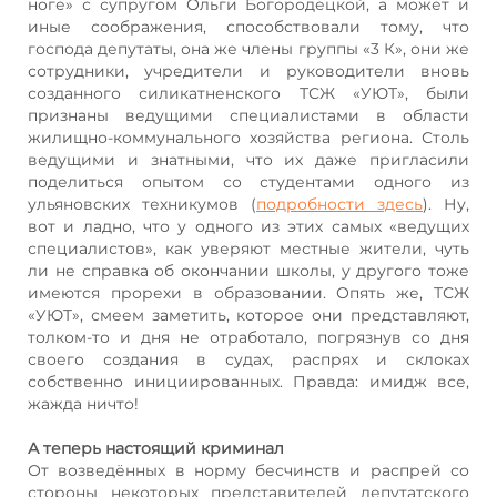
ноге» с супругом Ольги Богородецкой, а может и
иные соображения, способствовали тому, что
господа депутаты, она же члены группы «3 К», они же
сотрудники, учредители и руководители вновь
созданного силикатненского ТСЖ «УЮТ», были
признаны ведущими специалистами в области
жилищно-коммунального хозяйства региона. Столь
ведущими и знатными, что их даже пригласили
поделиться опытом со студентами одного из
ульяновских техникумов (
подробности здесь
). Ну,
вот и ладно, что у одного из этих самых «ведущих
специалистов», как уверяют местные жители, чуть
ли не справка об окончании школы, у другого тоже
имеются прорехи в образовании. Опять же, ТСЖ
«УЮТ», смеем заметить, которое они представляют,
толком-то и дня не отработало, погрязнув со дня
своего создания в судах, распрях и склоках
собственно инициированных. Правда: имидж все,
жажда ничто!
А теперь настоящий криминал
От возведённых в норму бесчинств и распрей со
стороны некоторых представителей депутатского