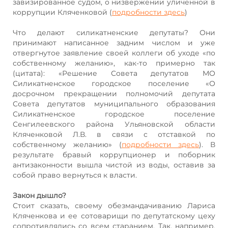
завизированное судом, о низвержении уличенной в
коррупции Кляченковой (
подробности здесь
)
Что делают силикатненские депутаты? Они
принимают написанное задним числом и уже
отвергнутое заявление своей коллеги об уходе «по
собственному желанию», как-то примерно так
(цитата): «Решение Совета депутатов МО
Силикатненское городское поселение «О
досрочном прекращении полномочий депутата
Совета депутатов муниципального образования
Силикатненское городское поселение
Сенгилеевского района Ульяновской области
Кляченковой Л.В. в связи с отставкой по
собственному желанию» (
подробности здесь
). В
результате бравый коррупционер и поборник
антизаконности вышла чистой из воды, оставив за
собой право вернуться к власти.
Закон дышло?
Стоит сказать, своему обезмандачиванию Лариса
Кляченкова и ее сотоварищи по депутатскому цеху
сопротивлялись со всем старанием. Так, например,