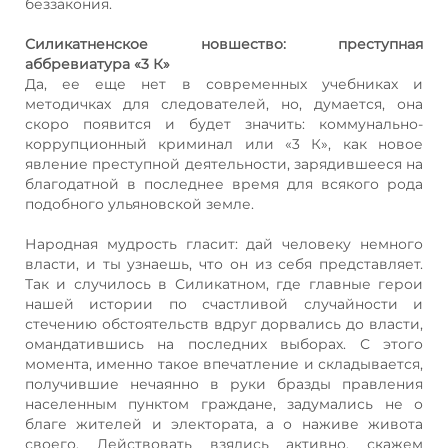
беззакония.
Силикатненское новшество: преступная
аббревиатура «3 К»
Да, ее еще нет в современных учебниках и
методичках для следователей, но, думается, она
скоро появится и будет значить: коммунально-
коррупционный криминал или «3 К», как новое
явление преступной деятельности, зарядившееся на
благодатной в последнее время для всякого рода
подобного ульяновской земле.
Народная мудрость гласит: дай человеку немного
власти, и ты узнаешь, что он из себя представляет.
Так и случилось в Силикатном, где главные герои
нашей истории по счастливой случайности и
стечению обстоятельств вдруг дорвались до власти,
омандатившись на последних выборах. С этого
момента, именно такое впечатление и складывается,
получившие нечаянно в руки бразды правления
населенным пунктом граждане, задумались не о
благе жителей и электората, а о наживе живота
своего. Действовать взялись активно, скажем