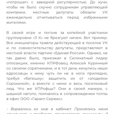
«потрошат» с завидной регулярностью. До кучи,
чтобы не было скучно сотрудникам управляющей
компании, местные депутаты обязали УК
еженедельно отчитываться перед избранными
жителями.
В своей игре и погоне за копейкой участники
группировки «3 К» не брезгуют ничем. Вот пример.
Все инициаторы травли действующей в поселке УК
и по совместительству депутаты, представляют в
местной власти партию «Единая Россия». Однако, не
так давно было, приезжал в Силикатный лидер
оппозиции, именно КПРФовец Алексей Куринный
со своими соратниками, и в тот день кинулись наши
едросовцы к нему чуть ли не в ноги прилюдно,
требуя «батюшку» защитить их от «злодейки
Сорокиной», а вместе с ними и весь поселковый
люд. Что же КПРофцы? Они в своей манере, с
шашкой наголо, помчались в сопровождении толпы
в офис ООО «Гарант-Сервис».
- Ворвались ко мне в кабинет. Принялись меня
отчитывать и требовать предоставить документы. Я