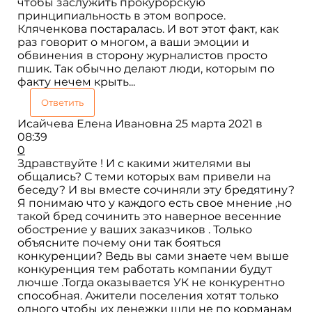
чтобы заслужить прокурорскую
принципиальность в этом вопросе.
Кляченкова постаралась. И вот этот факт, как
раз говорит о многом, а ваши эмоции и
обвинения в сторону журналистов просто
пшик. Так обычно делают люди, которым по
факту нечем крыть...
Ответить
Исайчева Елена Ивановна
25 марта 2021 в
08:39
0
Здравствуйте ! И с какими жителями вы
общались? С теми которых вам привели на
беседу? И вы вместе сочиняли эту бредятину?
Я понимаю что у каждого есть свое мнение ,но
такой бред сочинить это наверное весенние
обострение у ваших заказчиков . Только
объясните почему они так бояться
конкуренции? Ведь вы сами знаете чем выше
конкуренция тем работать компании будут
лючше .Тогда оказывается УК не конкурентно
способная. Ажители поселения хотят только
одного чтобы их денежки шли не по корманам