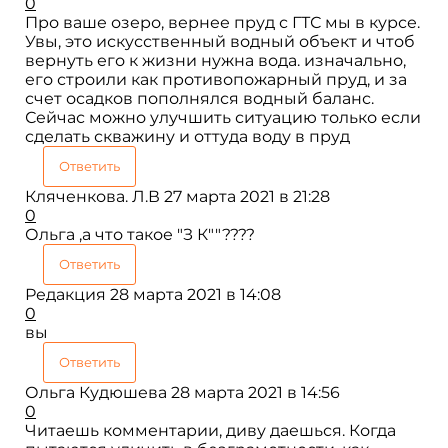
0
Про ваше озеро, вернее пруд с ГТС мы в курсе.
Увы, это искусственный водный объект и чтоб
вернуть его к жизни нужна вода. изначально,
его строили как противопожарный пруд, и за
счет осадков пополнялся водный баланс.
Сейчас можно улучшить ситуацию только если
сделать скважину и оттуда воду в пруд
Ответить
Кляченкова. Л.В
27 марта 2021 в 21:28
0
Ольга ,а что такое "З К""????
Ответить
Редакция
28 марта 2021 в 14:08
0
вы
Ответить
Ольга Кудюшева
28 марта 2021 в 14:56
0
Читаешь комментарии, диву даешься. Когда