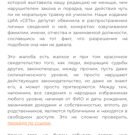
которой выставила нашу редакцию не меньше, чем
нарушителем закона и порядка, чьи действия чуть
ли не моральную травму ей учинили. Наше издание
ЦИА «СЕТЬ» депутат обвинила в распространении
личных сведений о ней, конкретно: озвучивании
фамилии, имени, отчества и занимаемой должности,
сославшись на тот факт, что разрешение на
подобное она нам не давала.
Это жалоба есть жалкое и при том красочное
свидетельство того, как люди, вершащие судьбы
других, законотворцы, между прочим, пусть даже
силикатненского уровня, не просто нарушают
действующее законодательство, но даже не знают
его, а может просто притворяются. Между тем,
напомним, все сведения о народных избранниках
любого уровня, начиная от ФИО и даты рождения,
заканчивая доходами и собственностью, вплоть до
родственников, являются публичными и находятся в
свободном доступе. Это не сложно проверить,
перейдя по ссылке
.
Кроме того, не будем забывать, теперь уже