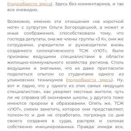
(
подробности здесь
). Здесь без комментариев, и так
все очевидно.
Возможно, именно эти отношения «на короткой
ноге» с супругом Ольги Богородецкой, а может и
иные соображения, способствовали тому, что
господа депутаты, она же члены группы «3 К», они же
сотрудники, учредители и руководители вновь
созданного силикатненского ТСЖ «УЮТ», были
признаны ведущими специалистами в области
жилищно-коммунального хозяйства региона. Столь
ведущими и знатными, что их даже пригласили
поделиться опытом со студентами одного из
ульяновских техникумов (
подробности здесь
). Ну,
вот и ладно, что у одного из этих самых «ведущих
специалистов», как уверяют местные жители, чуть
ли не справка об окончании школы, у другого тоже
имеются прорехи в образовании. Опять же, ТСЖ
«УЮТ», смеем заметить, которое они представляют,
толком-то и дня не отработало, погрязнув со дня
своего создания в судах, распрях и склоках
собственно инициированных. Правда: имидж все,