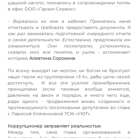
шашкой наголо, помчались в сопровождении толпы
в офис ООО «Гарант-Сервис».
- Ворвались ко мне в кабинет. Принялись меня
отчитывать и требовать предоставить документы. Я
как раз занималась подготовкой очередного отчета
о своей деятельности. Естественно, предложила им
ознакомиться. Они посмотрели, успокоились,
сказали, мол, все понятно, и ушли,
- вспоминает
историю
Алевтина Сорокина
.
По всему выходит ни чертом, ни Богом не брезгуют
наши герои из группировки «3 К», дабы цели своей
достигнуть. И все эти усилия: пренебрежение
принципами (если таковые вообще имеются),
давление на закон и порядок, и много чего еще,
ради одного - продвижения вновь созданного и
протежируемого поселковыми депутатами во главе
с Ларисой Кляченковой ТСЖ «УЮТ».
Коррупционер заправляет реальностью
Между тем, сама глава организованной в