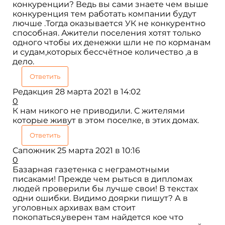
конкуренции? Ведь вы сами знаете чем выше
конкуренция тем работать компании будут
лючше .Тогда оказывается УК не конкурентно
способная. Ажители поселения хотят только
одного чтобы их денежки шли не по корманам
и судам,которых бессчётное количество ,а в
дело.
Ответить
Редакция
28 марта 2021 в 14:02
0
К нам никого не приводили. С жителями
которые живут в этом поселке, в этих домах.
Ответить
Сапожник
25 марта 2021 в 10:16
0
Базарная газетенка с неграмотными
писаками! Прежде чем рыться в дипломах
людей проверили бы лучше свои! В текстах
одни ошибки. Видимо доярки пишут? А в
уголовных архивах вам стоит
покопаться,уверен там найдется кое что