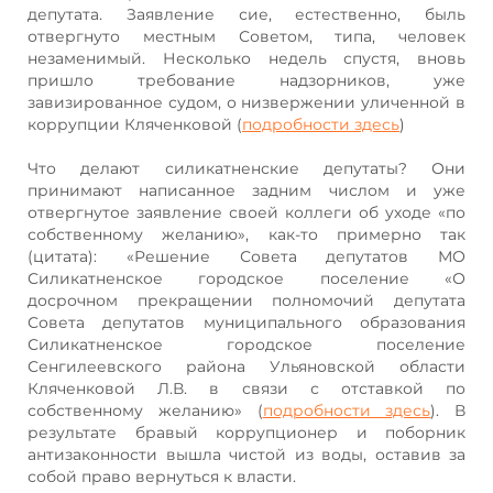
депутата. Заявление сие, естественно, быль
отвергнуто местным Советом, типа, человек
незаменимый. Несколько недель спустя, вновь
пришло требование надзорников, уже
завизированное судом, о низвержении уличенной в
коррупции Кляченковой (
подробности здесь
)
Что делают силикатненские депутаты? Они
принимают написанное задним числом и уже
отвергнутое заявление своей коллеги об уходе «по
собственному желанию», как-то примерно так
(цитата): «Решение Совета депутатов МО
Силикатненское городское поселение «О
досрочном прекращении полномочий депутата
Совета депутатов муниципального образования
Силикатненское городское поселение
Сенгилеевского района Ульяновской области
Кляченковой Л.В. в связи с отставкой по
собственному желанию» (
подробности здесь
). В
результате бравый коррупционер и поборник
антизаконности вышла чистой из воды, оставив за
собой право вернуться к власти.