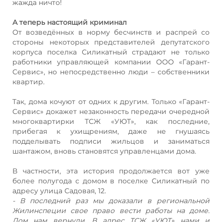
жажда ничто!
А теперь настоящий криминал
От возведённых в норму бесчинств и распрей со
стороны некоторых представителей депутатского
корпуса поселка Силикатный страдают не только
работники управляющей компании ООО «Гарант-
Сервис», но непосредственно люди – собственники
квартир.
Так, дома кочуют от одних к другим. Только «Гарант-
Сервис» докажет незаконность передачи очередной
многоквартирки ТСЖ «УЮТ», как последние,
прибегая к ухищрениям, даже не гнушаясь
подделывать подписи жильцов и заниматься
шантажом, вновь становятся управленцами дома.
В частности, эта история продолжается вот уже
более полугода с домом в поселке Силикатный по
адресу улица Садовая, 12.
- В последний раз мы доказали в региональной
Жилинспеции свое право вести работы на доме.
Дом нам вернули. В адрес ТСЖ «УЮТ» нами и