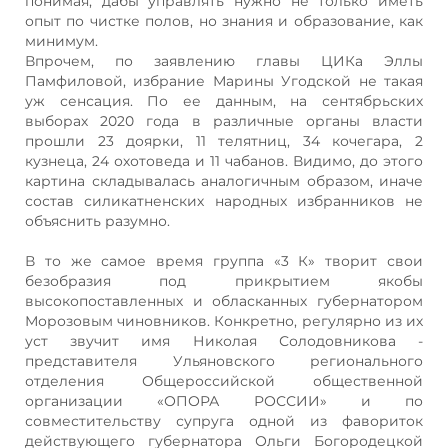
понимая, дабы управлять нужно не только иметь
опыт по чистке полов, но знания и образование, как
минимум.
Впрочем, по заявлению главы ЦИКа Эллы
Памфиловой, избрание Марины Угодской не такая
уж сенсация. По ее данным, на сентябрьских
выборах 2020 года в различные органы власти
прошли 23 доярки, 11 телятниц, 34 кочегара, 2
кузнеца, 24 охотоведа и 11 чабанов. Видимо, до этого
картина складывалась аналогичным образом, иначе
состав силикатненских народных избранников не
объяснить разумно.
В то же самое время группа «3 К» творит свои
безобразия под прикрытием якобы
высокопоставленных и обласканных губернатором
Морозовым чиновников. Конкретно, регулярно из их
уст звучит имя Николая Солодовникова -
представителя Ульяновского регионального
отделения Общероссийской общественной
организации «ОПОРА РОССИИ» и по
совместительству супруга одной из фавориток
действующего губернатора Ольги Богородецкой