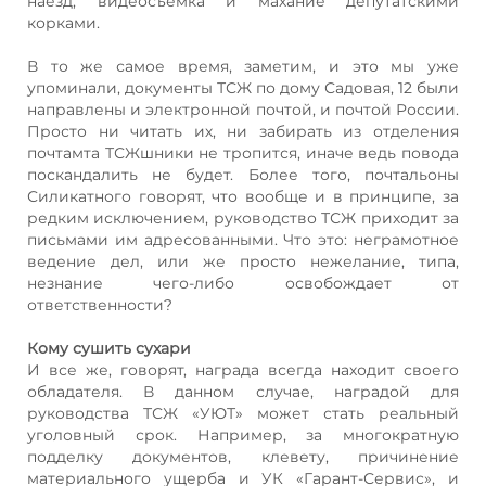
наезд, видеосъемка и махание депутатскими
корками.
В то же самое время, заметим, и это мы уже
упоминали, документы ТСЖ по дому Садовая, 12 были
направлены и электронной почтой, и почтой России.
Просто ни читать их, ни забирать из отделения
почтамта ТСЖшники не тропится, иначе ведь повода
поскандалить не будет. Более того, почтальоны
Силикатного говорят, что вообще и в принципе, за
редким исключением, руководство ТСЖ приходит за
письмами им адресованными. Что это: неграмотное
ведение дел, или же просто нежелание, типа,
незнание чего-либо освобождает от
ответственности?
Кому сушить сухари
И все же, говорят, награда всегда находит своего
обладателя. В данном случае, наградой для
руководства ТСЖ «УЮТ» может стать реальный
уголовный срок. Например, за многократную
подделку документов, клевету, причинение
материального ущерба и УК «Гарант-Сервис», и