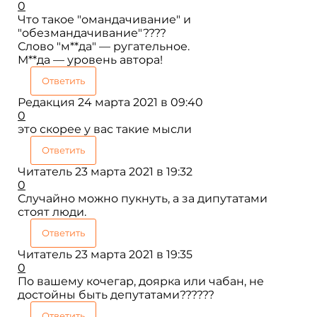
0
Что такое "омандачивание" и
"обезмандачивание"????
Слово "м**да" — ругательное.
М**да — уровень автора!
Ответить
Редакция
24 марта 2021 в 09:40
0
это скорее у вас такие мысли
Ответить
Читатель
23 марта 2021 в 19:32
0
Случайно можно пукнуть, а за дипутатами
стоят люди.
Ответить
Читатель
23 марта 2021 в 19:35
0
По вашему кочегар, доярка или чабан, не
достойны быть депутатами??????
Ответить