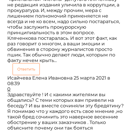
не редакция издания уличила в коррупции, а
прокуратура. И, между прочим, мера с
лишением полномочий применяется не
всегда и не ко всем, надо сильно постараться,
чтобы заслужить прокурорскую
принципиальность в этом вопросе.
Кляченкова постаралась. И вот этот факт, как
раз говорит о многом, а ваши эмоции и
обвинения в сторону журналистов просто
пшик. Так обычно делают люди, которым по
факту нечем крыть...
Ответить
Исайчева Елена Ивановна
25 марта 2021 в
08:39
0
Здравствуйте ! И с какими жителями вы
общались? С теми которых вам привели на
беседу? И вы вместе сочиняли эту бредятину?
Я понимаю что у каждого есть свое мнение ,но
такой бред сочинить это наверное весенние
обострение у ваших заказчиков . Только
объясните почему они так бояться