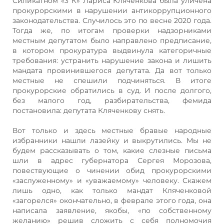
Силикатном «3 К» Лариса Кляченкова была уличена
прокурорскими в нарушении антикоррупционного
законодательства. Случилось это по весне 2020 года.
Тогда же, по итогам проверки надзорниками
местным депутатом было направлено предписание,
в котором прокуратура выдвинула категоричные
требования: устранить нарушение закона и лишить
мандата провинившегося депутата. Да вот только
местные не спешили подчиняться. В итоге
прокурорские обратились в суд. И после долгого,
без малого год, разбирательства, фемида
постановила: депутата Кляченкову снять.
Вот только и здесь местные бравые народные
избранники нашли лазейку и выкрутились. Мы не
будем рассказывать о том, какие слезные письма
шли в адрес губернатора Сергея Морозова,
повествующие о чинении обид прокурорскими
«заслуженному» и «уважаемому» человеку. Скажем
лишь одно, как только мандат Кляченковой
«загорелся» окончательно, в феврале этого года, она
написала заявление, якобы, «по собственному
желанию» решив сложить с себя полномочия