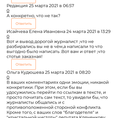
Редакция
25 марта 2021 в 06:57
0
А конкретно, что не так?
Ответить
Исайчева Елена Ивановна
24 марта 2021 в 13:29
0
Вот и вывод дорогой журналист ,что не
разбирались вы не в чём,а написали то что
выгодно было написать .Вот вам и ответ ,что
стотья заказная!
Ответить
Ольга Кудюшева
25 марта 2021 в 08:20
0
В ваших комментариях одни эмоции, никакой
конкретики. При этом, если бы вы
удосужились перейти по ссылкам в тексте, и
просто почитать сам текст, то увидели бы, что
журналисты общались и с
противоположенной стороной конфликта.
Кроме того, с ваших слов "благодетеля" и
"кристальной чистоты" депутата Кляченкову