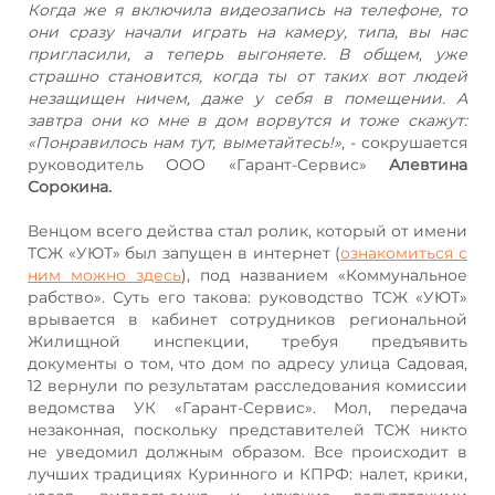
Когда же я включила видеозапись на телефоне, то
они сразу начали играть на камеру, типа, вы нас
пригласили, а теперь выгоняете. В общем, уже
страшно становится, когда ты от таких вот людей
незащищен ничем, даже у себя в помещении. А
завтра они ко мне в дом ворвутся и тоже скажут:
«Понравилось нам тут, выметайтесь!»
, - сокрушается
руководитель ООО «Гарант-Сервис»
Алевтина
Сорокина.
Венцом всего действа стал ролик, который от имени
ТСЖ «УЮТ» был запущен в интернет (
ознакомиться с
ним можно здесь
), под названием «Коммунальное
рабство». Суть его такова: руководство ТСЖ «УЮТ»
врывается в кабинет сотрудников региональной
Жилищной инспекции, требуя предъявить
документы о том, что дом по адресу улица Садовая,
12 вернули по результатам расследования комиссии
ведомства УК «Гарант-Сервис». Мол, передача
незаконная, поскольку представителей ТСЖ никто
не уведомил должным образом. Все происходит в
лучших традициях Куринного и КПРФ: налет, крики,