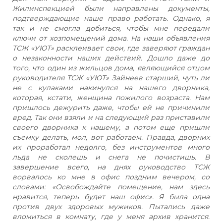
Жилинспекцией были направлены документы,
подтверждающие наше право работать. Однако, я
так и не смогла добиться, чтобы мне передали
ключи от хозпомещений дома. На наши объявления
ТСЖ «УЮТ» расклеивает свои, где заверяют граждан
о незаконности наших действий. Дошло даже до
того, что один из жильцов дома, являющийся отцом
руководителя ТСЖ «УЮТ» Зайнеев старший, чуть ли
не с кулаками накинулся на нашего дворника,
которая, кстати, женщина пожилого возраста. Нам
пришлось дежурить даже, чтобы ей не причинили
вред. Так они взяли и на следующий раз приставили
своего дворника к нашему, а потом еще пришли
съемку делать, мол, вот работаем. Правда, дворних
их проработал недолго, без инструментов много
льда не сколешь и снега не почистишь. В
завершение всего, на днях руководство ТСЖ
ворвалось ко мне в офис поздним вечером, со
словами: «Освобождайте помещение, нам здесь
нравится, теперь будет наш офис». Я была одна
против двух здоровых мужиков. Пытались даже
вломиться в комнату, где у меня архив хранится.