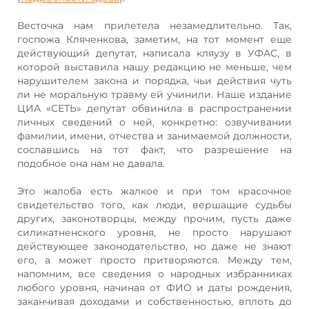
Весточка нам прилетела незамедлительно. Так,
госпожа Кляченкова, заметим, на тот момент еще
действующий депутат, написала кляузу в УФАС, в
которой выставила нашу редакцию не меньше, чем
нарушителем закона и порядка, чьи действия чуть
ли не моральную травму ей учинили. Наше издание
ЦИА «СЕТЬ» депутат обвинила в распространении
личных сведений о ней, конкретно: озвучивании
фамилии, имени, отчества и занимаемой должности,
сославшись на тот факт, что разрешение на
подобное она нам не давала.
Это жалоба есть жалкое и при том красочное
свидетельство того, как люди, вершащие судьбы
других, законотворцы, между прочим, пусть даже
силикатненского уровня, не просто нарушают
действующее законодательство, но даже не знают
его, а может просто притворяются. Между тем,
напомним, все сведения о народных избранниках
любого уровня, начиная от ФИО и даты рождения,
заканчивая доходами и собственностью, вплоть до