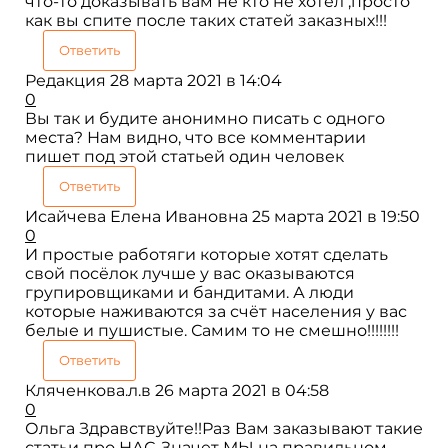
что-то доказывать вам не кто не хотел ,просто
как вы спите после таких статей заказных!!!
Ответить
Редакция
28 марта 2021 в 14:04
0
Вы так и будите анонимно писать с одного
места? Нам видно, что все комментарии
пишет под этой статьей один человек
Ответить
Исайчева Елена Ивановна
25 марта 2021 в 19:50
0
И простые работяги которые хотят сделать
свой посёлок лучше у вас оказываются
групировщиками и бандитами. А люди
которые наживаются за счёт населения у вас
белые и пушистые. Самим то не смешно!!!!!!!!
Ответить
Кляченкова.л.в
26 марта 2021 в 04:58
0
Ольга Здравствуйте!!Раз Вам заказывают такие
статьи про НАС..Значет МЫ на правильном