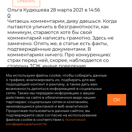
Ответить
Ольга Кудюшева
28 марта 2021 в 14:56
0
Читаешь комментарии, диву даешься. Когда
пытаются уличить в безграмотности, как
минимум, стараются хотя бы свой
комментарий написать грамотно. Здесь не
замечено. Опять же, в статье есть факты,
подтверждённые документами. В
комментариях ничего. Про конкуренцию:
страх перед ней, скорее, наблюдается со
стороны ТСЖ, иначе поведение
представителей не объяснить. Опять же,
Мы используем файлы cookie, чтобы собирать данные
госпожа Кляченкова осведомлена и знает, как
о трафике, анализировать их, подбирать для вас
зовут журналиста. Из чего вывод: общалась
подходящий контент и рекламу, а также дать вам
(что подтверждает косвенно, журналист не
возможность делиться информацией в социальных
сетях. Также мы передаем информацию о ваших
стремился излагать материал односторонне).
действиях на сайте в обезличенном виде нашим
Пишет: «предложение о встрече в силе»,
OK
партнерам: социальным сетям и компаниям,
значит звонила (сама или ее доверенные),
занимающимся рекламой и веб-аналитикой.
значит есть номер, но раз до сих пор встречи
Продолжая пользоваться данным сайтом, вы
подтверждаете свое согласие на использование
не было, вывод: или ей и Ко не интересно, или
файлов cookie в соответствии с
политикой
ей и Ко страшно, ведь журналист может и
конфиденциальности
больше раскопать неприглядного, журналиста