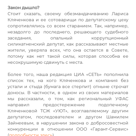
Закон дышло?
Стоит сказать, своему обезмандачиванию Лариса
Кляченкова и ее сотоварищи по депутатскому цеху
сопротивлялись со всем старанием. Так, например,
незадолго до последнего, решающего судебного
заседания, опальный коррупционный
силикатненский депутат, как рассказывают местные
жители, уверяла всех, что она остается в Совете,
потому как нет такой силы, которая способна ее
несокрушимую сдвинуть с места.
Более того, наша редакция ЦИА «СЕТЬ» пополнила
список тех, на кого Кляченкова и компания без
устали и стыда (бумага все стерпит) отныне строчат
доносы. В частности, в одном из своих материалов
мы рассказали, о том, как региональный УФАС
направил предостережение подопечному
Кляченковой ТСЖ «УЮТ», возглавляемому другим
депутатом, последователем и другом Шамилем
Зайнеевым, в нарушении закона о добросовестной
конкуренции в отношении ООО «Гарант-Сервис»
(
подробности здесь
).