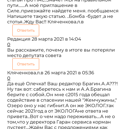
пути.......А моё приглашение в
Силе..приезжайте найдете меня. пообщаемся
Напишете такую статью. ..Бомба -будет ,а не
стотья..Жду Вас!! Кляченкова.л.в
Ответить
Редакция
28 марта 2021 в 14:04
0
Вы расскажите, почему в итоге вы потеряли
место депутата совета
Ответить
Кляченкова.л.в
26 марта 2021 в 05:36
0
Да ещё Олечка!! Ваш редактор Брагин.А.А???!
Ну так вот: саберетесь к нам и А.А.Брагина
берите с собой..Он мне с2015 года обещал
содействие в спасении нашей "Жемчужины,"
Озеро оно у нас гибнит.А он же ЭКОЛОГ..так
сейчас 2021год а от ЭКОЛОГАне ответа не
привета...Вот о чем надо переживать....А не о
том,что у деректора Гаран сервиса корман
пустеет....Ждём Вас с предложениями как