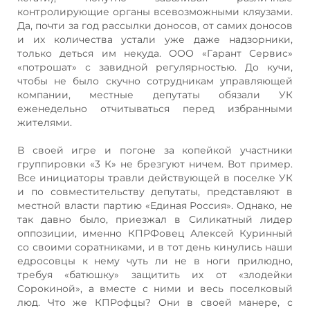
контролирующие органы всевозможными кляузами.
Да, почти за год рассылки доносов, от самих доносов
и их количества устали уже даже надзорники,
только деться им некуда. ООО «Гарант Сервис»
«потрошат» с завидной регулярностью. До кучи,
чтобы не было скучно сотрудникам управляющей
компании, местные депутаты обязали УК
еженедельно отчитываться перед избранными
жителями.
В своей игре и погоне за копейкой участники
группировки «3 К» не брезгуют ничем. Вот пример.
Все инициаторы травли действующей в поселке УК
и по совместительству депутаты, представляют в
местной власти партию «Единая Россия». Однако, не
так давно было, приезжал в Силикатный лидер
оппозиции, именно КПРФовец Алексей Куринный
со своими соратниками, и в тот день кинулись наши
едросовцы к нему чуть ли не в ноги прилюдно,
требуя «батюшку» защитить их от «злодейки
Сорокиной», а вместе с ними и весь поселковый
люд. Что же КПРофцы? Они в своей манере, с