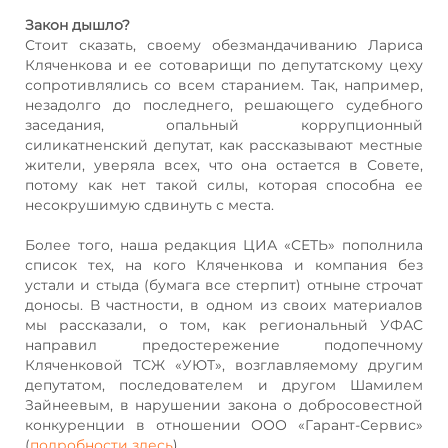
Закон дышло?
Стоит сказать, своему обезмандачиванию Лариса
Кляченкова и ее сотоварищи по депутатскому цеху
сопротивлялись со всем старанием. Так, например,
незадолго до последнего, решающего судебного
заседания, опальный коррупционный
силикатненский депутат, как рассказывают местные
жители, уверяла всех, что она остается в Совете,
потому как нет такой силы, которая способна ее
несокрушимую сдвинуть с места.
Более того, наша редакция ЦИА «СЕТЬ» пополнила
список тех, на кого Кляченкова и компания без
устали и стыда (бумага все стерпит) отныне строчат
доносы. В частности, в одном из своих материалов
мы рассказали, о том, как региональный УФАС
направил предостережение подопечному
Кляченковой ТСЖ «УЮТ», возглавляемому другим
депутатом, последователем и другом Шамилем
Зайнеевым, в нарушении закона о добросовестной
конкуренции в отношении ООО «Гарант-Сервис»
(
подробности здесь
).