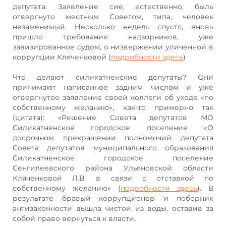
депутата. Заявление сие, естественно, быль
отвергнуто местным Советом, типа, человек
незаменимый. Несколько недель спустя, вновь
пришло требование надзорников, уже
завизированное судом, о низвержении уличенной в
коррупции Кляченковой (
подробности здесь
)
Что делают силикатненские депутаты? Они
принимают написанное задним числом и уже
отвергнутое заявление своей коллеги об уходе «по
собственному желанию», как-то примерно так
(цитата): «Решение Совета депутатов МО
Силикатненское городское поселение «О
досрочном прекращении полномочий депутата
Совета депутатов муниципального образования
Силикатненское городское поселение
Сенгилеевского района Ульяновской области
Кляченковой Л.В. в связи с отставкой по
собственному желанию» (
подробности здесь
). В
результате бравый коррупционер и поборник
антизаконности вышла чистой из воды, оставив за
собой право вернуться к власти.