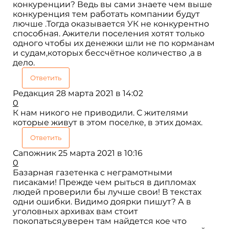
конкуренции? Ведь вы сами знаете чем выше
конкуренция тем работать компании будут
лючше .Тогда оказывается УК не конкурентно
способная. Ажители поселения хотят только
одного чтобы их денежки шли не по корманам
и судам,которых бессчётное количество ,а в
дело.
Ответить
Редакция
28 марта 2021 в 14:02
0
К нам никого не приводили. С жителями
которые живут в этом поселке, в этих домах.
Ответить
Сапожник
25 марта 2021 в 10:16
0
Базарная газетенка с неграмотными
писаками! Прежде чем рыться в дипломах
людей проверили бы лучше свои! В текстах
одни ошибки. Видимо доярки пишут? А в
уголовных архивах вам стоит
покопаться,уверен там найдется кое что