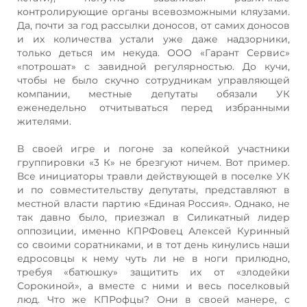
контролирующие органы всевозможными кляузами.
Да, почти за год рассылки доносов, от самих доносов
и их количества устали уже даже надзорники,
только деться им некуда. ООО «Гарант Сервис»
«потрошат» с завидной регулярностью. До кучи,
чтобы не было скучно сотрудникам управляющей
компании, местные депутаты обязали УК
еженедельно отчитываться перед избранными
жителями.
В своей игре и погоне за копейкой участники
группировки «3 К» не брезгуют ничем. Вот пример.
Все инициаторы травли действующей в поселке УК
и по совместительству депутаты, представляют в
местной власти партию «Единая Россия». Однако, не
так давно было, приезжал в Силикатный лидер
оппозиции, именно КПРФовец Алексей Куринный
со своими соратниками, и в тот день кинулись наши
едросовцы к нему чуть ли не в ноги прилюдно,
требуя «батюшку» защитить их от «злодейки
Сорокиной», а вместе с ними и весь поселковый
люд. Что же КПРофцы? Они в своей манере, с