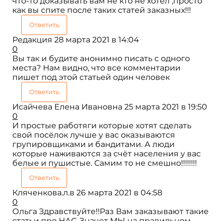
что-то доказывать вам не кто не хотел ,просто
как вы спите после таких статей заказных!!!
Ответить
Редакция
28 марта 2021 в 14:04
0
Вы так и будите анонимно писать с одного
места? Нам видно, что все комментарии
пишет под этой статьей один человек
Ответить
Исайчева Елена Ивановна
25 марта 2021 в 19:50
0
И простые работяги которые хотят сделать
свой посёлок лучше у вас оказываются
групировщиками и бандитами. А люди
которые наживаются за счёт населения у вас
белые и пушистые. Самим то не смешно!!!!!!!!
Ответить
Кляченкова.л.в
26 марта 2021 в 04:58
0
Ольга Здравствуйте!!Раз Вам заказывают такие
статьи про НАС..Значет МЫ на правильном