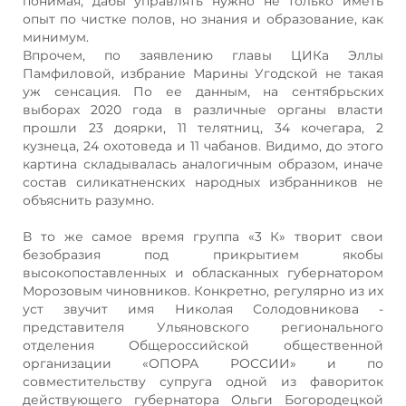
понимая, дабы управлять нужно не только иметь
опыт по чистке полов, но знания и образование, как
минимум.
Впрочем, по заявлению главы ЦИКа Эллы
Памфиловой, избрание Марины Угодской не такая
уж сенсация. По ее данным, на сентябрьских
выборах 2020 года в различные органы власти
прошли 23 доярки, 11 телятниц, 34 кочегара, 2
кузнеца, 24 охотоведа и 11 чабанов. Видимо, до этого
картина складывалась аналогичным образом, иначе
состав силикатненских народных избранников не
объяснить разумно.
В то же самое время группа «3 К» творит свои
безобразия под прикрытием якобы
высокопоставленных и обласканных губернатором
Морозовым чиновников. Конкретно, регулярно из их
уст звучит имя Николая Солодовникова -
представителя Ульяновского регионального
отделения Общероссийской общественной
организации «ОПОРА РОССИИ» и по
совместительству супруга одной из фавориток
действующего губернатора Ольги Богородецкой