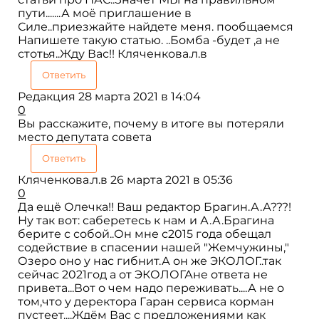
пути.......А моё приглашение в
Силе..приезжайте найдете меня. пообщаемся
Напишете такую статью. ..Бомба -будет ,а не
стотья..Жду Вас!! Кляченкова.л.в
Ответить
Редакция
28 марта 2021 в 14:04
0
Вы расскажите, почему в итоге вы потеряли
место депутата совета
Ответить
Кляченкова.л.в
26 марта 2021 в 05:36
0
Да ещё Олечка!! Ваш редактор Брагин.А.А???!
Ну так вот: саберетесь к нам и А.А.Брагина
берите с собой..Он мне с2015 года обещал
содействие в спасении нашей "Жемчужины,"
Озеро оно у нас гибнит.А он же ЭКОЛОГ..так
сейчас 2021год а от ЭКОЛОГАне ответа не
привета...Вот о чем надо переживать....А не о
том,что у деректора Гаран сервиса корман
пустеет....Ждём Вас с предложениями как