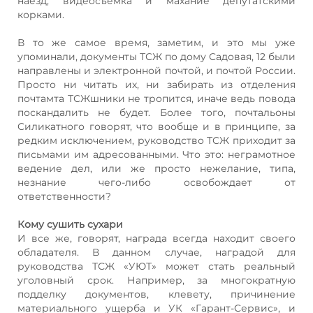
наезд, видеосъемка и махание депутатскими
корками.
В то же самое время, заметим, и это мы уже
упоминали, документы ТСЖ по дому Садовая, 12 были
направлены и электронной почтой, и почтой России.
Просто ни читать их, ни забирать из отделения
почтамта ТСЖшники не тропится, иначе ведь повода
поскандалить не будет. Более того, почтальоны
Силикатного говорят, что вообще и в принципе, за
редким исключением, руководство ТСЖ приходит за
письмами им адресованными. Что это: неграмотное
ведение дел, или же просто нежелание, типа,
незнание чего-либо освобождает от
ответственности?
Кому сушить сухари
И все же, говорят, награда всегда находит своего
обладателя. В данном случае, наградой для
руководства ТСЖ «УЮТ» может стать реальный
уголовный срок. Например, за многократную
подделку документов, клевету, причинение
материального ущерба и УК «Гарант-Сервис», и