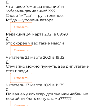
0
Что такое "омандачивание" и
"обезмандачивание"????
Слово "м**да" — ругательное.
М**да — уровень автора!
Ответить
Редакция
24 марта 2021 в 09:40
0
это скорее у вас такие мысли
Ответить
Читатель
23 марта 2021 в 19:32
0
Случайно можно пукнуть, а за дипутатами
стоят люди.
Ответить
Читатель
23 марта 2021 в 19:35
0
По вашему кочегар, доярка или чабан, не
достойны быть депутатами??????
Ответить