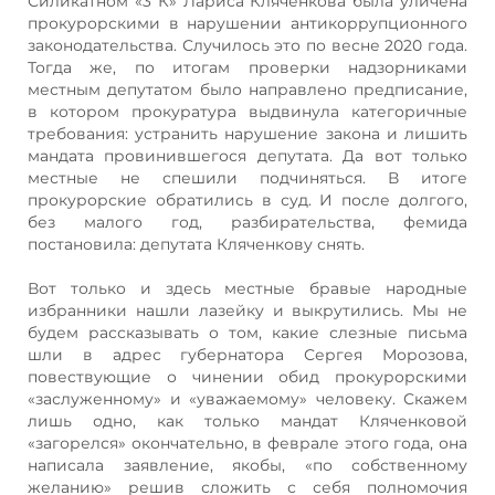
Силикатном «3 К» Лариса Кляченкова была уличена
прокурорскими в нарушении антикоррупционного
законодательства. Случилось это по весне 2020 года.
Тогда же, по итогам проверки надзорниками
местным депутатом было направлено предписание,
в котором прокуратура выдвинула категоричные
требования: устранить нарушение закона и лишить
мандата провинившегося депутата. Да вот только
местные не спешили подчиняться. В итоге
прокурорские обратились в суд. И после долгого,
без малого год, разбирательства, фемида
постановила: депутата Кляченкову снять.
Вот только и здесь местные бравые народные
избранники нашли лазейку и выкрутились. Мы не
будем рассказывать о том, какие слезные письма
шли в адрес губернатора Сергея Морозова,
повествующие о чинении обид прокурорскими
«заслуженному» и «уважаемому» человеку. Скажем
лишь одно, как только мандат Кляченковой
«загорелся» окончательно, в феврале этого года, она
написала заявление, якобы, «по собственному
желанию» решив сложить с себя полномочия