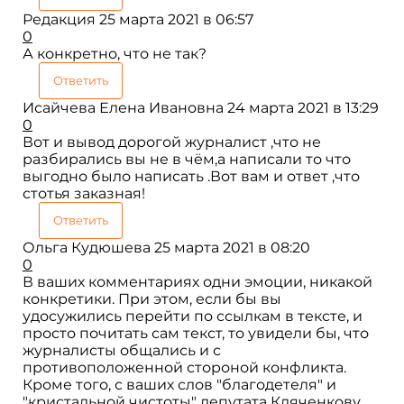
Редакция
25 марта 2021 в 06:57
0
А конкретно, что не так?
Ответить
Исайчева Елена Ивановна
24 марта 2021 в 13:29
0
Вот и вывод дорогой журналист ,что не
разбирались вы не в чём,а написали то что
выгодно было написать .Вот вам и ответ ,что
стотья заказная!
Ответить
Ольга Кудюшева
25 марта 2021 в 08:20
0
В ваших комментариях одни эмоции, никакой
конкретики. При этом, если бы вы
удосужились перейти по ссылкам в тексте, и
просто почитать сам текст, то увидели бы, что
журналисты общались и с
противоположенной стороной конфликта.
Кроме того, с ваших слов "благодетеля" и
"кристальной чистоты" депутата Кляченкову