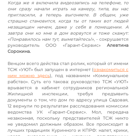
Когда же я включила видеозапись на телефоне, то
они сразу начали играть на камеру, типа, вы нас
пригласили, а теперь выгоняете. В общем, уже
страшно становится, когда ты от таких вот людей
незащищен ничем, даже у себя в помещении. А
завтра они ко мне в дом ворвутся и тоже скажут:
«Понравилось нам тут, выметайтесь!»
, - сокрушается
руководитель ООО «Гарант-Сервис»
Алевтина
Сорокина.
Венцом всего действа стал ролик, который от имени
ТСЖ «УЮТ» был запущен в интернет (
ознакомиться с
ним можно здесь
), под названием «Коммунальное
рабство». Суть его такова: руководство ТСЖ «УЮТ»
врывается в кабинет сотрудников региональной
Жилищной инспекции, требуя предъявить
документы о том, что дом по адресу улица Садовая,
12 вернули по результатам расследования комиссии
ведомства УК «Гарант-Сервис». Мол, передача
незаконная, поскольку представителей ТСЖ никто
не уведомил должным образом. Все происходит в
лучших традициях Куринного и КПРФ: налет, крики,