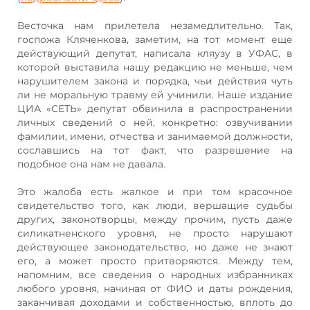
Весточка нам прилетела незамедлительно. Так,
госпожа Кляченкова, заметим, на тот момент еще
действующий депутат, написала кляузу в УФАС, в
которой выставила нашу редакцию не меньше, чем
нарушителем закона и порядка, чьи действия чуть
ли не моральную травму ей учинили. Наше издание
ЦИА «СЕТЬ» депутат обвинила в распространении
личных сведений о ней, конкретно: озвучивании
фамилии, имени, отчества и занимаемой должности,
сославшись на тот факт, что разрешение на
подобное она нам не давала.
Это жалоба есть жалкое и при том красочное
свидетельство того, как люди, вершащие судьбы
других, законотворцы, между прочим, пусть даже
силикатненского уровня, не просто нарушают
действующее законодательство, но даже не знают
его, а может просто притворяются. Между тем,
напомним, все сведения о народных избранниках
любого уровня, начиная от ФИО и даты рождения,
заканчивая доходами и собственностью, вплоть до