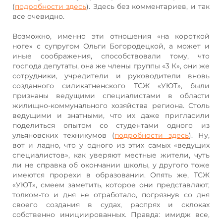
(
подробности здесь
). Здесь без комментариев, и так
все очевидно.
Возможно, именно эти отношения «на короткой
ноге» с супругом Ольги Богородецкой, а может и
иные соображения, способствовали тому, что
господа депутаты, она же члены группы «3 К», они же
сотрудники, учредители и руководители вновь
созданного силикатненского ТСЖ «УЮТ», были
признаны ведущими специалистами в области
жилищно-коммунального хозяйства региона. Столь
ведущими и знатными, что их даже пригласили
поделиться опытом со студентами одного из
ульяновских техникумов (
подробности здесь
). Ну,
вот и ладно, что у одного из этих самых «ведущих
специалистов», как уверяют местные жители, чуть
ли не справка об окончании школы, у другого тоже
имеются прорехи в образовании. Опять же, ТСЖ
«УЮТ», смеем заметить, которое они представляют,
толком-то и дня не отработало, погрязнув со дня
своего создания в судах, распрях и склоках
собственно инициированных. Правда: имидж все,