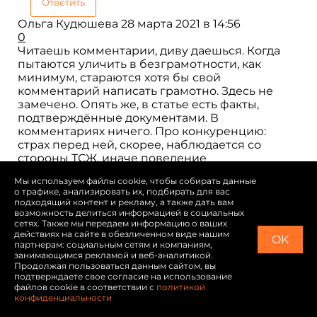
Ответить
Ольга Кудюшева
28 марта 2021 в 14:56
0
Читаешь комментарии, диву даешься. Когда
пытаются уличить в безграмотности, как
минимум, стараются хотя бы свой
комментарий написать грамотно. Здесь не
замечено. Опять же, в статье есть факты,
подтверждённые документами. В
комментариях ничего. Про конкуренцию:
страх перед ней, скорее, наблюдается со
стороны ТСЖ, иначе поведение
представителей не объяснить. Опять же,
Мы используем файлы cookie, чтобы собирать данные
госпожа Кляченкова осведомлена и знает, как
о трафике, анализировать их, подбирать для вас
зовут журналиста. Из чего вывод: общалась
подходящий контент и рекламу, а также дать вам
(что подтверждает косвенно, журналист не
возможность делиться информацией в социальных
сетях. Также мы передаем информацию о ваших
стремился излагать материал односторонне).
действиях на сайте в обезличенном виде нашим
Пишет: «предложение о встрече в силе»,
OK
партнерам: социальным сетям и компаниям,
значит звонила (сама или ее доверенные),
занимающимся рекламой и веб-аналитикой.
значит есть номер, но раз до сих пор встречи
Продолжая пользоваться данным сайтом, вы
подтверждаете свое согласие на использование
не было, вывод: или ей и Ко не интересно, или
файлов cookie в соответствии с
политикой
ей и Ко страшно, ведь журналист может и
конфиденциальности
больше раскопать неприглядного, журналиста