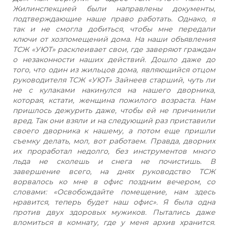
Жилинспекцией были направлены документы,
подтверждающие наше право работать. Однако, я
так и не смогла добиться, чтобы мне передали
ключи от хозпомещений дома. На наши объявления
ТСЖ «УЮТ» расклеивает свои, где заверяют граждан
о незаконности наших действий. Дошло даже до
того, что один из жильцов дома, являющийся отцом
руководителя ТСЖ «УЮТ» Зайнеев старший, чуть ли
не с кулаками накинулся на нашего дворника,
которая, кстати, женщина пожилого возраста. Нам
пришлось дежурить даже, чтобы ей не причинили
вред. Так они взяли и на следующий раз приставили
своего дворника к нашему, а потом еще пришли
съемку делать, мол, вот работаем. Правда, дворних
их проработал недолго, без инструментов много
льда не сколешь и снега не почистишь. В
завершение всего, на днях руководство ТСЖ
ворвалось ко мне в офис поздним вечером, со
словами: «Освобождайте помещение, нам здесь
нравится, теперь будет наш офис». Я была одна
против двух здоровых мужиков. Пытались даже
вломиться в комнату, где у меня архив хранится.