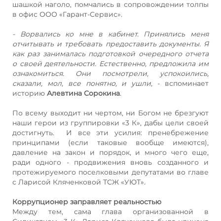
шашкой наголо, помчались в сопровождении толпы
в офис ООО «Гарант-Сервис».
- Ворвались ко мне в кабинет. Принялись меня
отчитывать и требовать предоставить документы. Я
как раз занималась подготовкой очередного отчета
о своей деятельности. Естественно, предложила им
ознакомиться. Они посмотрели, успокоились,
сказали, мол, все понятно, и ушли,
- вспоминает
историю
Алевтина Сорокина
.
По всему выходит ни чертом, ни Богом не брезгуют
наши герои из группировки «3 К», дабы цели своей
достигнуть. И все эти усилия: пренебрежение
принципами (если таковые вообще имеются),
давление на закон и порядок, и много чего еще,
ради одного - продвижения вновь созданного и
протежируемого поселковыми депутатами во главе
с Ларисой Кляченковой ТСЖ «УЮТ».
Коррупционер заправляет реальностью
Между тем, сама глава организованной в