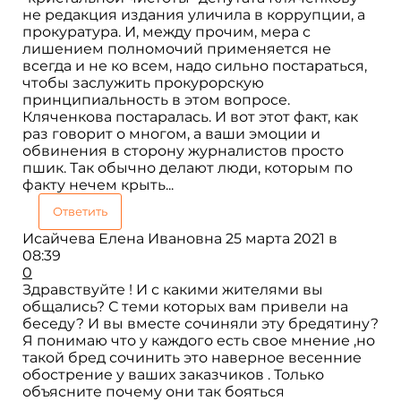
не редакция издания уличила в коррупции, а
прокуратура. И, между прочим, мера с
лишением полномочий применяется не
всегда и не ко всем, надо сильно постараться,
чтобы заслужить прокурорскую
принципиальность в этом вопросе.
Кляченкова постаралась. И вот этот факт, как
раз говорит о многом, а ваши эмоции и
обвинения в сторону журналистов просто
пшик. Так обычно делают люди, которым по
факту нечем крыть...
Ответить
Исайчева Елена Ивановна
25 марта 2021 в
08:39
0
Здравствуйте ! И с какими жителями вы
общались? С теми которых вам привели на
беседу? И вы вместе сочиняли эту бредятину?
Я понимаю что у каждого есть свое мнение ,но
такой бред сочинить это наверное весенние
обострение у ваших заказчиков . Только
объясните почему они так бояться