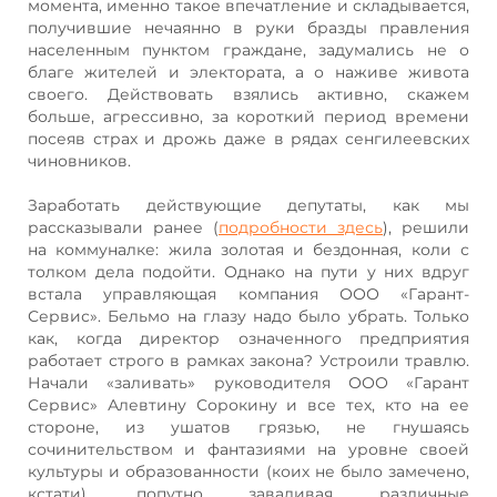
момента, именно такое впечатление и складывается,
получившие нечаянно в руки бразды правления
населенным пунктом граждане, задумались не о
благе жителей и электората, а о наживе живота
своего. Действовать взялись активно, скажем
больше, агрессивно, за короткий период времени
посеяв страх и дрожь даже в рядах сенгилеевских
чиновников.
Заработать действующие депутаты, как мы
рассказывали ранее (
подробности здесь
), решили
на коммуналке: жила золотая и бездонная, коли с
толком дела подойти. Однако на пути у них вдруг
встала управляющая компания ООО «Гарант-
Сервис». Бельмо на глазу надо было убрать. Только
как, когда директор означенного предприятия
работает строго в рамках закона? Устроили травлю.
Начали «заливать» руководителя ООО «Гарант
Сервис» Алевтину Сорокину и все тех, кто на ее
стороне, из ушатов грязью, не гнушаясь
сочинительством и фантазиями на уровне своей
культуры и образованности (коих не было замечено,
кстати), попутно заваливая различные