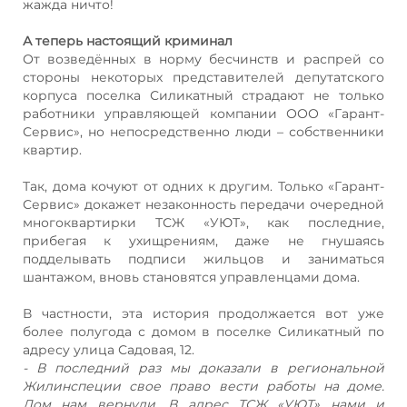
жажда ничто!
А теперь настоящий криминал
От возведённых в норму бесчинств и распрей со
стороны некоторых представителей депутатского
корпуса поселка Силикатный страдают не только
работники управляющей компании ООО «Гарант-
Сервис», но непосредственно люди – собственники
квартир.
Так, дома кочуют от одних к другим. Только «Гарант-
Сервис» докажет незаконность передачи очередной
многоквартирки ТСЖ «УЮТ», как последние,
прибегая к ухищрениям, даже не гнушаясь
подделывать подписи жильцов и заниматься
шантажом, вновь становятся управленцами дома.
В частности, эта история продолжается вот уже
более полугода с домом в поселке Силикатный по
адресу улица Садовая, 12.
- В последний раз мы доказали в региональной
Жилинспеции свое право вести работы на доме.
Дом нам вернули. В адрес ТСЖ «УЮТ» нами и