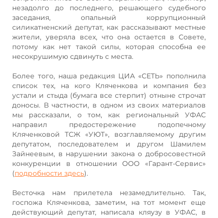
незадолго до последнего, решающего судебного
заседания, опальный коррупционный
силикатненский депутат, как рассказывают местные
жители, уверяла всех, что она остается в Совете,
потому как нет такой силы, которая способна ее
несокрушимую сдвинуть с места.
Более того, наша редакция ЦИА «СЕТЬ» пополнила
список тех, на кого Кляченкова и компания без
устали и стыда (бумага все стерпит) отныне строчат
доносы. В частности, в одном из своих материалов
мы рассказали, о том, как региональный УФАС
направил предостережение подопечному
Кляченковой ТСЖ «УЮТ», возглавляемому другим
депутатом, последователем и другом Шамилем
Зайнеевым, в нарушении закона о добросовестной
конкуренции в отношении ООО «Гарант-Сервис»
(
подробности здесь
).
Весточка нам прилетела незамедлительно. Так,
госпожа Кляченкова, заметим, на тот момент еще
действующий депутат, написала кляузу в УФАС, в