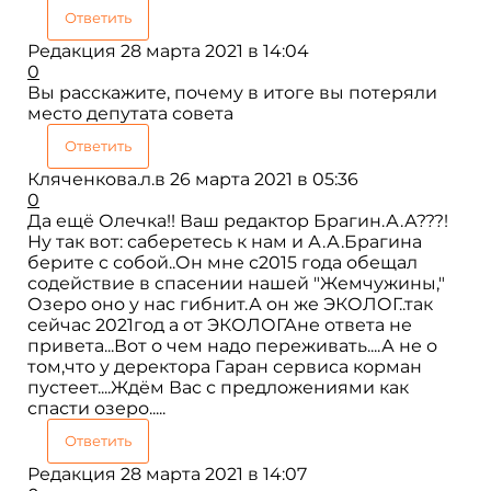
Ответить
Редакция
28 марта 2021 в 14:04
0
Вы расскажите, почему в итоге вы потеряли
место депутата совета
Ответить
Кляченкова.л.в
26 марта 2021 в 05:36
0
Да ещё Олечка!! Ваш редактор Брагин.А.А???!
Ну так вот: саберетесь к нам и А.А.Брагина
берите с собой..Он мне с2015 года обещал
содействие в спасении нашей "Жемчужины,"
Озеро оно у нас гибнит.А он же ЭКОЛОГ..так
сейчас 2021год а от ЭКОЛОГАне ответа не
привета...Вот о чем надо переживать....А не о
том,что у деректора Гаран сервиса корман
пустеет....Ждём Вас с предложениями как
спасти озеро.....
Ответить
Редакция
28 марта 2021 в 14:07