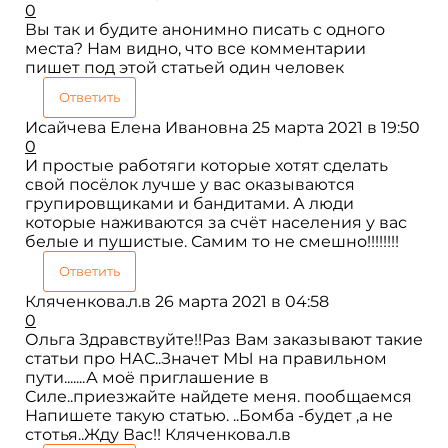
0
Вы так и будите анонимно писать с одного
места? Нам видно, что все комментарии
пишет под этой статьей один человек
Ответить
Исайчева Елена Ивановна
25 марта 2021 в 19:50
0
И простые работяги которые хотят сделать
свой посёлок лучше у вас оказываются
групировщиками и бандитами. А люди
которые наживаются за счёт населения у вас
белые и пушистые. Самим то не смешно!!!!!!!!
Ответить
Кляченкова.л.в
26 марта 2021 в 04:58
0
Ольга Здравствуйте!!Раз Вам заказывают такие
статьи про НАС..Значет МЫ на правильном
пути.......А моё приглашение в
Силе..приезжайте найдете меня. пообщаемся
Напишете такую статью. ..Бомба -будет ,а не
стотья..Жду Вас!! Кляченкова.л.в