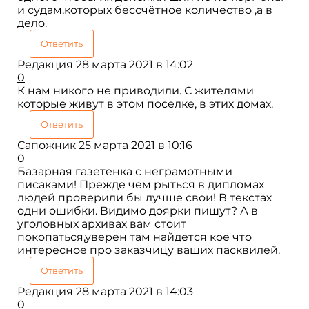
и судам,которых бессчётное количество ,а в
дело.
Ответить
Редакция
28 марта 2021 в 14:02
0
К нам никого не приводили. С жителями
которые живут в этом поселке, в этих домах.
Ответить
Сапожник
25 марта 2021 в 10:16
0
Базарная газетенка с неграмотными
писаками! Прежде чем рыться в дипломах
людей проверили бы лучше свои! В текстах
одни ошибки. Видимо доярки пишут? А в
уголовных архивах вам стоит
покопаться,уверен там найдется кое что
интересное про заказчицу ваших пасквилей.
Ответить
Редакция
28 марта 2021 в 14:03
0