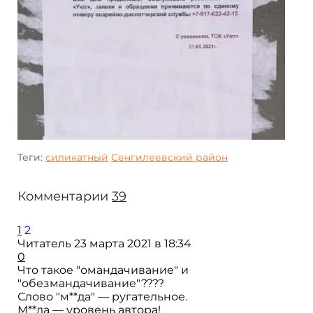
Теги:
силикатный
Сенгилеевский район
Комментарии
39
1
2
Читатель
23 марта 2021 в 18:34
0
Что такое "омандачивание" и
"обезмандачивание"????
Слово "м**да" — ругательное.
М**да — уровень автора!