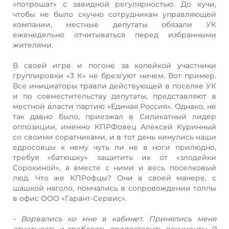
«потрошат» с завидной регулярностью. До кучи,
чтобы не было скучно сотрудникам управляющей
компании, местные депутаты обязали УК
еженедельно отчитываться перед избранными
жителями.
В своей игре и погоне за копейкой участники
группировки «3 К» не брезгуют ничем. Вот пример.
Все инициаторы травли действующей в поселке УК
и по совместительству депутаты, представляют в
местной власти партию «Единая Россия». Однако, не
так давно было, приезжал в Силикатный лидер
оппозиции, именно КПРФовец Алексей Куринный
со своими соратниками, и в тот день кинулись наши
едросовцы к нему чуть ли не в ноги прилюдно,
требуя «батюшку» защитить их от «злодейки
Сорокиной», а вместе с ними и весь поселковый
люд. Что же КПРофцы? Они в своей манере, с
шашкой наголо, помчались в сопровождении толпы
в офис ООО «Гарант-Сервис».
- Ворвались ко мне в кабинет. Принялись меня
отчитывать и требовать предоставить документы. Я