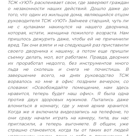
ТСЖ «УЮТ» расклеивает свои, где заверяют граждан
о незаконности наших действий. Дошло даже до
того, что один из жильцов дома, являющийся отцом
руководителя ТСЖ «УЮТ» Зайнеев старший, чуть ли
не с кулаками накинулся на нашего дворника,
которая, кстати, женщина пожилого возраста. Нам
пришлось дежурить даже, чтобы ей не причинили
вред. Так они взяли и на следующий раз приставили
своего дворника к нашему, а потом еще пришли
съемку делать, мол, вот работаем. Правда, дворних
их проработал недолго, без инструментов много
льда не сколешь и снега не почистишь. В
завершение всего, на днях руководство ТСЖ
ворвалось ко мне в офис поздним вечером, со
словами: «Освобождайте помещение, нам здесь
нравится, теперь будет наш офис». Я была одна
против двух здоровых мужиков. Пытались даже
вломиться в комнату, где у меня архив хранится.
Когда же я включила видеозапись на телефоне, то
они сразу начали играть на камеру, типа, вы нас
пригласили, а теперь выгоняете. В общем, уже
страшно становится, когда ты от таких вот людей
незащищен ничем, даже у себя в помещении. А