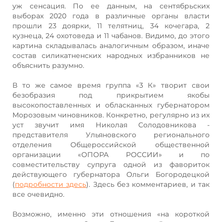
уж сенсация. По ее данным, на сентябрьских
выборах 2020 года в различные органы власти
прошли 23 доярки, 11 телятниц, 34 кочегара, 2
кузнеца, 24 охотоведа и 11 чабанов. Видимо, до этого
картина складывалась аналогичным образом, иначе
состав силикатненских народных избранников не
объяснить разумно.
В то же самое время группа «3 К» творит свои
безобразия под прикрытием якобы
высокопоставленных и обласканных губернатором
Морозовым чиновников. Конкретно, регулярно из их
уст звучит имя Николая Солодовникова -
представителя Ульяновского регионального
отделения Общероссийской общественной
организации «ОПОРА РОССИИ» и по
совместительству супруга одной из фавориток
действующего губернатора Ольги Богородецкой
(
подробности здесь
). Здесь без комментариев, и так
все очевидно.
Возможно, именно эти отношения «на короткой