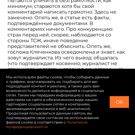
пытаются уличить в безграмотности, как
минимум, стараются хотя бы свой
комментарий написать грамотно. Здесь не
замечено. Опять же, в статье есть факты,
подтверждённые документами. В
комментариях ничего. Про конкуренцию:
страх перед ней, скорее, наблюдается со
стороны ТСЖ, иначе поведение
представителей не объяснить. Опять же,
госпожа Кляченкова осведомлена и знает, как
зовут журналиста. Из чего вывод: общалась
(что подтверждает косвенно, журналист не
стремился излагать материал односторонне).
Пишет: «предложение о встрече в силе»,
Мы используем файлы cookie, чтобы собирать данные
значит звонила (сама или ее доверенные),
о трафике, анализировать их, подбирать для вас
значит есть номер, но раз до сих пор встречи
подходящий контент и рекламу, а также дать вам
возможность делиться информацией в социальных
не было, вывод: или ей и Ко не интересно, или
сетях. Также мы передаем информацию о ваших
ей и Ко страшно, ведь журналист может и
действиях на сайте в обезличенном виде нашим
OK
больше раскопать неприглядного, журналиста
партнерам: социальным сетям и компаниям,
так просто не обманешь. И потом, давно
занимающимся рекламой и веб-аналитикой.
Продолжая пользоваться данным сайтом, вы
известно, лучший способ защиты – наглое и
подтверждаете свое согласие на использование
беспринципное нападение. На молодежном
файлов cookie в соответствии с
политикой
сленге: «взять на понт». Количество и качество
конфиденциальности
комментариев говорит лишь об одном, затея