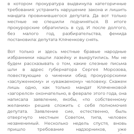
в котором прокуратура выдвинула категоричные
требования: устранить нарушение закона и лишить
мандата провинившегося депутата. Да вот только
местные не спешили подчиняться. В итоге
прокурорские обратились в суд. И после долгого,
без малого год, разбирательства, фемида
постановила: депутата Кляченкову снять.
Вот только и здесь местные бравые народные
избранники нашли лазейку и выкрутились. Мы не
будем рассказывать о том, какие слезные письма
шли в адрес губернатора Сергея Морозова,
повествующие о чинении обид прокурорскими
«заслуженному» и «уважаемому» человеку. Скажем
лишь одно, как только мандат Кляченковой
«загорелся» окончательно, в феврале этого года, она
написала заявление, якобы, «по собственному
желанию» решив сложить с себя полномочия
депутата. Заявление сие, естественно, быль
отвергнуто местным Советом, типа, человек
незаменимый. Несколько недель спустя, вновь
пришло требование надзорников, уже