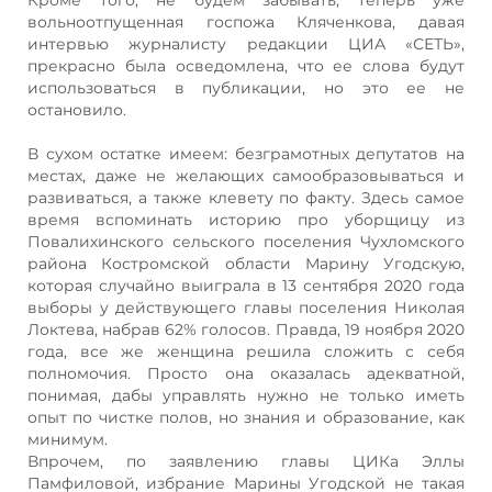
вольноотпущенная госпожа Кляченкова, давая
интервью журналисту редакции ЦИА «СЕТЬ»,
прекрасно была осведомлена, что ее слова будут
использоваться в публикации, но это ее не
остановило.
В сухом остатке имеем: безграмотных депутатов на
местах, даже не желающих самообразовываться и
развиваться, а также клевету по факту. Здесь самое
время вспоминать историю про уборщицу из
Повалихинского сельского поселения Чухломского
района Костромской области Марину Угодскую,
которая случайно выиграла в 13 сентября 2020 года
выборы у действующего главы поселения Николая
Локтева, набрав 62% голосов. Правда, 19 ноября 2020
года, все же женщина решила сложить с себя
полномочия. Просто она оказалась адекватной,
понимая, дабы управлять нужно не только иметь
опыт по чистке полов, но знания и образование, как
минимум.
Впрочем, по заявлению главы ЦИКа Эллы
Памфиловой, избрание Марины Угодской не такая