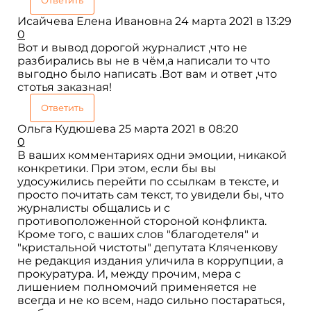
Исайчева Елена Ивановна
24 марта 2021 в 13:29
0
Вот и вывод дорогой журналист ,что не
разбирались вы не в чём,а написали то что
выгодно было написать .Вот вам и ответ ,что
стотья заказная!
Ответить
Ольга Кудюшева
25 марта 2021 в 08:20
0
В ваших комментариях одни эмоции, никакой
конкретики. При этом, если бы вы
удосужились перейти по ссылкам в тексте, и
просто почитать сам текст, то увидели бы, что
журналисты общались и с
противоположенной стороной конфликта.
Кроме того, с ваших слов "благодетеля" и
"кристальной чистоты" депутата Кляченкову
не редакция издания уличила в коррупции, а
прокуратура. И, между прочим, мера с
лишением полномочий применяется не
всегда и не ко всем, надо сильно постараться,