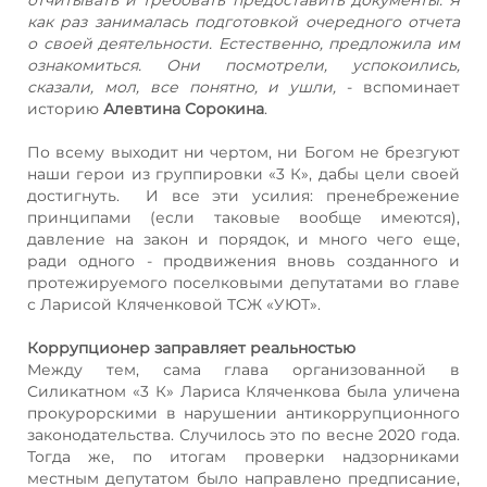
как раз занималась подготовкой очередного отчета
о своей деятельности. Естественно, предложила им
ознакомиться. Они посмотрели, успокоились,
сказали, мол, все понятно, и ушли,
- вспоминает
историю
Алевтина Сорокина
.
По всему выходит ни чертом, ни Богом не брезгуют
наши герои из группировки «3 К», дабы цели своей
достигнуть. И все эти усилия: пренебрежение
принципами (если таковые вообще имеются),
давление на закон и порядок, и много чего еще,
ради одного - продвижения вновь созданного и
протежируемого поселковыми депутатами во главе
с Ларисой Кляченковой ТСЖ «УЮТ».
Коррупционер заправляет реальностью
Между тем, сама глава организованной в
Силикатном «3 К» Лариса Кляченкова была уличена
прокурорскими в нарушении антикоррупционного
законодательства. Случилось это по весне 2020 года.
Тогда же, по итогам проверки надзорниками
местным депутатом было направлено предписание,