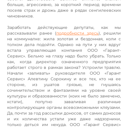
больше, агрессивно, за короткий период времени
посеяв страх и дрожь даже в рядах сенгилеевских
чиновников.
Заработать действующие депутаты, как мы
рассказывали ранее (
подробности здесь
), решили
на коммуналке: жила золотая и бездонная, коли с
толком дела подойти. Однако на пути у них вдруг
встала управляющая компания ООО «Гарант-
Сервис». Бельмо на глазу надо было убрать. Только
как, когда директор означенного предприятия
работает строго в рамках закона? Устроили травлю.
Начали «заливать» руководителя ООО «Гарант
Сервис» Алевтину Сорокину и все тех, кто на ее
стороне, из ушатов грязью, не гнушаясь
сочинительством и фантазиями на уровне своей
культуры и образованности (коих не было замечено,
кстати), попутно заваливая различные
контролирующие органы всевозможными кляузами.
Да, почти за год рассылки доносов, от самих доносов
и их количества устали уже даже надзорники,
только деться им некуда. ООО «Гарант Сервис»