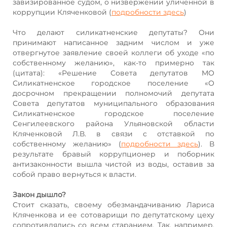
завизированное судом, о низвержении уличенной в
коррупции Кляченковой (
подробности здесь
)
Что делают силикатненские депутаты? Они
принимают написанное задним числом и уже
отвергнутое заявление своей коллеги об уходе «по
собственному желанию», как-то примерно так
(цитата): «Решение Совета депутатов МО
Силикатненское городское поселение «О
досрочном прекращении полномочий депутата
Совета депутатов муниципального образования
Силикатненское городское поселение
Сенгилеевского района Ульяновской области
Кляченковой Л.В. в связи с отставкой по
собственному желанию» (
подробности здесь
). В
результате бравый коррупционер и поборник
антизаконности вышла чистой из воды, оставив за
собой право вернуться к власти.
Закон дышло?
Стоит сказать, своему обезмандачиванию Лариса
Кляченкова и ее сотоварищи по депутатскому цеху
сопротивлялись со всем старанием. Так, например,