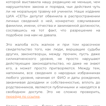
которой выставила нашу редакцию не меньше, чем
нарушителем закона и порядка, чьи действия чуть
ли не моральную травму ей учинили. Наше издание
ЦИА «СЕТЬ» депутат обвинила в распространении
личных сведений о ней, конкретно: озвучивании
фамилии, имени, отчества и занимаемой должности,
сославшись на тот факт, что разрешение на
подобное она нам не давала.
Это жалоба есть жалкое и при том красочное
свидетельство того, как люди, вершащие судьбы
других, законотворцы, между прочим, пусть даже
силикатненского уровня, не просто нарушают
действующее законодательство, но даже не знают
его, а может просто притворяются. Между тем,
напомним, все сведения о народных избранниках
любого уровня, начиная от ФИО и даты рождения,
заканчивая доходами и собственностью, вплоть до
родственников, являются публичными и находятся в
свободном доступе. Это не сложно проверить,
перейдя по ссылке
.
Кроме того, не будем забывать, теперь уже