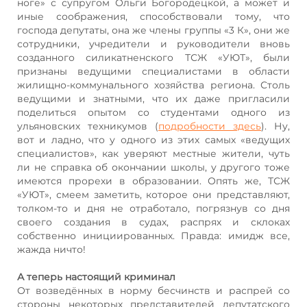
ноге» с супругом Ольги Богородецкой, а может и
иные соображения, способствовали тому, что
господа депутаты, она же члены группы «3 К», они же
сотрудники, учредители и руководители вновь
созданного силикатненского ТСЖ «УЮТ», были
признаны ведущими специалистами в области
жилищно-коммунального хозяйства региона. Столь
ведущими и знатными, что их даже пригласили
поделиться опытом со студентами одного из
ульяновских техникумов (
подробности здесь
). Ну,
вот и ладно, что у одного из этих самых «ведущих
специалистов», как уверяют местные жители, чуть
ли не справка об окончании школы, у другого тоже
имеются прорехи в образовании. Опять же, ТСЖ
«УЮТ», смеем заметить, которое они представляют,
толком-то и дня не отработало, погрязнув со дня
своего создания в судах, распрях и склоках
собственно инициированных. Правда: имидж все,
жажда ничто!
А теперь настоящий криминал
От возведённых в норму бесчинств и распрей со
стороны некоторых представителей депутатского