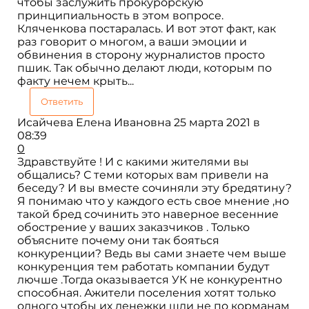
чтобы заслужить прокурорскую
принципиальность в этом вопросе.
Кляченкова постаралась. И вот этот факт, как
раз говорит о многом, а ваши эмоции и
обвинения в сторону журналистов просто
пшик. Так обычно делают люди, которым по
факту нечем крыть...
Ответить
Исайчева Елена Ивановна
25 марта 2021 в
08:39
0
Здравствуйте ! И с какими жителями вы
общались? С теми которых вам привели на
беседу? И вы вместе сочиняли эту бредятину?
Я понимаю что у каждого есть свое мнение ,но
такой бред сочинить это наверное весенние
обострение у ваших заказчиков . Только
объясните почему они так бояться
конкуренции? Ведь вы сами знаете чем выше
конкуренция тем работать компании будут
лючше .Тогда оказывается УК не конкурентно
способная. Ажители поселения хотят только
одного чтобы их денежки шли не по корманам