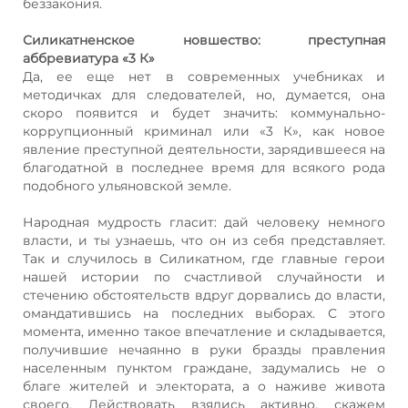
беззакония.
Силикатненское новшество: преступная
аббревиатура «3 К»
Да, ее еще нет в современных учебниках и
методичках для следователей, но, думается, она
скоро появится и будет значить: коммунально-
коррупционный криминал или «3 К», как новое
явление преступной деятельности, зарядившееся на
благодатной в последнее время для всякого рода
подобного ульяновской земле.
Народная мудрость гласит: дай человеку немного
власти, и ты узнаешь, что он из себя представляет.
Так и случилось в Силикатном, где главные герои
нашей истории по счастливой случайности и
стечению обстоятельств вдруг дорвались до власти,
омандатившись на последних выборах. С этого
момента, именно такое впечатление и складывается,
получившие нечаянно в руки бразды правления
населенным пунктом граждане, задумались не о
благе жителей и электората, а о наживе живота
своего. Действовать взялись активно, скажем