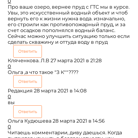
0
Про ваше озеро, вернее пруд с ГТС мы в курсе.
Увы, это искусственный водный объект и чтоб
вернуть его к жизни нужна вода. изначально,
его строили как противопожарный пруд, и за
счет осадков пополнялся водный баланс.
Сейчас можно улучшить ситуацию только если
сделать скважину и оттуда воду в пруд
Ответить
Кляченкова. Л.В
27 марта 2021 в 21:28
0
Ольга ,а что такое "З К""????
Ответить
Редакция
28 марта 2021 в 14:08
0
вы
Ответить
Ольга Кудюшева
28 марта 2021 в 14:56
0
Читаешь комментарии, диву даешься. Когда