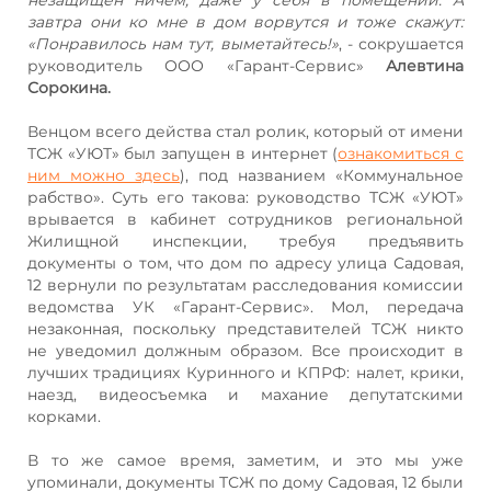
завтра они ко мне в дом ворвутся и тоже скажут:
«Понравилось нам тут, выметайтесь!»
, - сокрушается
руководитель ООО «Гарант-Сервис»
Алевтина
Сорокина.
Венцом всего действа стал ролик, который от имени
ТСЖ «УЮТ» был запущен в интернет (
ознакомиться с
ним можно здесь
), под названием «Коммунальное
рабство». Суть его такова: руководство ТСЖ «УЮТ»
врывается в кабинет сотрудников региональной
Жилищной инспекции, требуя предъявить
документы о том, что дом по адресу улица Садовая,
12 вернули по результатам расследования комиссии
ведомства УК «Гарант-Сервис». Мол, передача
незаконная, поскольку представителей ТСЖ никто
не уведомил должным образом. Все происходит в
лучших традициях Куринного и КПРФ: налет, крики,
наезд, видеосъемка и махание депутатскими
корками.
В то же самое время, заметим, и это мы уже
упоминали, документы ТСЖ по дому Садовая, 12 были