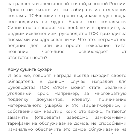
направлены и электронной почтой, и почтой России.
Просто ни читать их, ни забирать из отделения
почтамта ТСЖшники не тропится, иначе ведь повода
поскандалить не будет. Более того, почтальоны
Силикатного говорят, что вообще и в принципе, за
редким исключением, руководство ТСЖ приходит за
письмами им адресованными. Что это: неграмотное
ведение дел, или же просто нежелание, типа,
незнание чего-либо освобождает от
ответственности?
Кому сушить сухари
И все же, говорят, награда всегда находит своего
обладателя. В данном случае, наградой для
руководства ТСЖ «УЮТ» может стать реальный
уголовный срок. Например, за многократную
подделку документов, клевету, причинение
материального ущерба и УК «Гарант-Сервис», и
собственникам квартир, коих, это важно, пытаются
заманить (отвоевать) заведомо заниженными
тарифами на обслуживание домов, не способными
изначально обеспечить это самое облуживание на